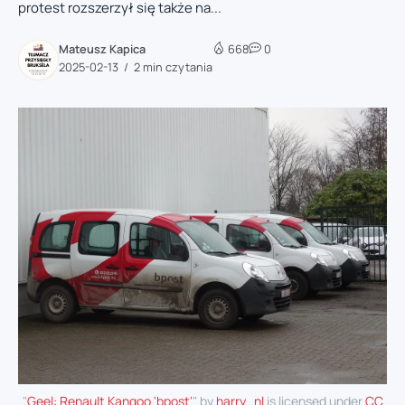
protest rozszerzył się także na...
Mateusz Kapica
668
0
2025-02-13
2 min czytania
"
Geel: Renault Kangoo 'bpost'
" by
harry_nl
is licensed under
CC