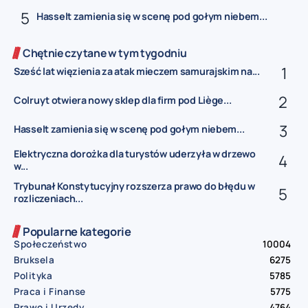
Hasselt zamienia się w scenę pod gołym niebem...
Chętnie czytane w tym tygodniu
Sześć lat więzienia za atak mieczem samurajskim na...
Colruyt otwiera nowy sklep dla firm pod Liège...
Hasselt zamienia się w scenę pod gołym niebem...
Elektryczna dorożka dla turystów uderzyła w drzewo
w...
Trybunał Konstytucyjny rozszerza prawo do błędu w
rozliczeniach...
Popularne kategorie
Społeczeństwo
10004
Bruksela
6275
Polityka
5785
Praca i Finanse
5775
Prawo i Urzędy
4764