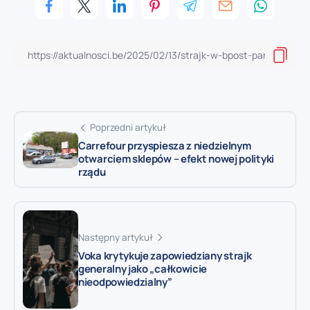
Poprzedni artykuł
Carrefour przyspiesza z niedzielnym
otwarciem sklepów – efekt nowej polityki
rządu
Następny artykuł
Voka krytykuje zapowiedziany strajk
generalny jako „całkowicie
nieodpowiedzialny”