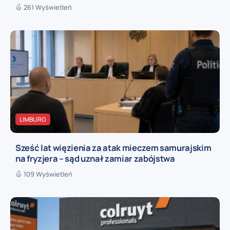
261 Wyświetleń
LIMBURG
Sześć lat więzienia za atak mieczem samurajskim
na fryzjera – sąd uznał zamiar zabójstwa
109 Wyświetleń