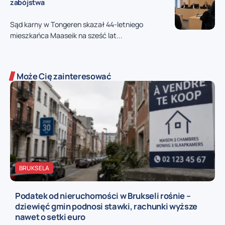
zabójstwa
Sąd karny w Tongeren skazał 44-letniego
mieszkańca Maaseik na sześć lat...
Może Cię zainteresować
BRUKSELA
Podatek od nieruchomości w Brukseli rośnie –
dziewięć gmin podnosi stawki, rachunki wyższe
nawet o setki euro