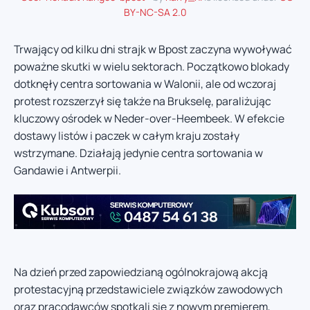
BY-NC-SA 2.0
Trwający od kilku dni strajk w Bpost zaczyna wywoływać
poważne skutki w wielu sektorach. Początkowo blokady
dotknęły centra sortowania w Walonii, ale od wczoraj
protest rozszerzył się także na Brukselę, paraliżując
kluczowy ośrodek w Neder-over-Heembeek. W efekcie
dostawy listów i paczek w całym kraju zostały
wstrzymane. Działają jedynie centra sortowania w
Gandawie i Antwerpii.
Na dzień przed zapowiedzianą ogólnokrajową akcją
protestacyjną przedstawiciele związków zawodowych
oraz pracodawców spotkali się z nowym premierem,