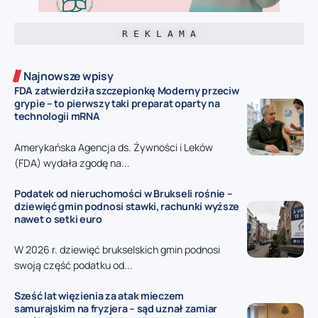
R E K L A M A
Najnowsze wpisy
FDA zatwierdziła szczepionkę Moderny przeciw
grypie – to pierwszy taki preparat oparty na
technologii mRNA
Amerykańska Agencja ds. Żywności i Leków
(FDA) wydała zgodę na...
Podatek od nieruchomości w Brukseli rośnie –
dziewięć gmin podnosi stawki, rachunki wyższe
nawet o setki euro
W 2026 r. dziewięć brukselskich gmin podnosi
swoją część podatku od...
Sześć lat więzienia za atak mieczem
samurajskim na fryzjera – sąd uznał zamiar