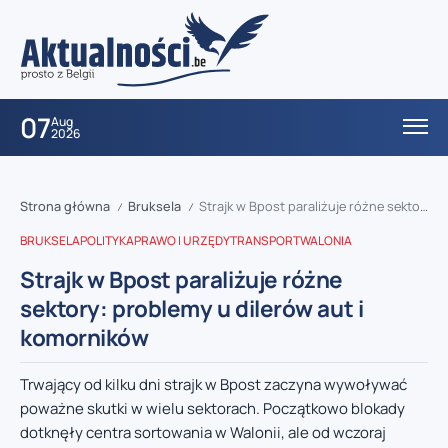
07
Aug
2026
Strona główna
Bruksela
Strajk w Bpost paraliżuje różne sektory: problemy u dilerów aut i komorników
/
/
BRUKSELA
POLITYKA
PRAWO I URZĘDY
TRANSPORT
WALONIA
Strajk w Bpost paraliżuje różne
sektory: problemy u dilerów aut i
komorników
Trwający od kilku dni strajk w Bpost zaczyna wywoływać
poważne skutki w wielu sektorach. Początkowo blokady
dotknęły centra sortowania w Walonii, ale od wczoraj