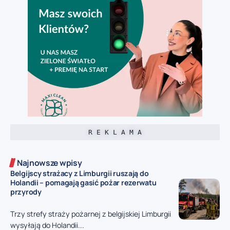
R E K L A M A
Najnowsze wpisy
Belgijscy strażacy z Limburgii ruszają do
Holandii – pomagają gasić pożar rezerwatu
przyrody
Trzy strefy straży pożarnej z belgijskiej Limburgii
wysyłają do Holandii...