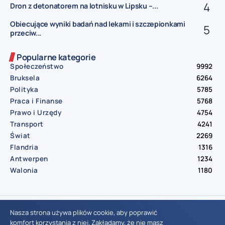
Dron z detonatorem na lotnisku w Lipsku –...
Obiecujące wyniki badań nad lekami i szczepionkami
przeciw...
Popularne kategorie
Społeczeństwo
9992
Bruksela
6264
Polityka
5785
Praca i Finanse
5768
Prawo i Urzędy
4754
Transport
4241
Świat
2269
Flandria
1316
Antwerpen
1234
Walonia
1180
© Aktualnosci.be – All Right Reserved 2016-2026
Nasza strona używa plików cookie, aby poprawić
komfort korzystania z niej. Zakładamy, że nie masz