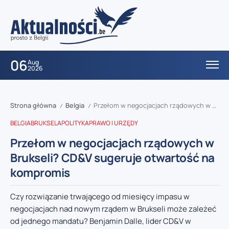
06
Aug
2026
Strona główna
Belgia
Przełom w negocjacjach rządowych w Brukseli? CD&V sugeruje otwartość na kompromis
/
/
BELGIA
BRUKSELA
POLITYKA
PRAWO I URZĘDY
Przełom w negocjacjach rządowych w
Brukseli? CD&V sugeruje otwartość na
kompromis
Czy rozwiązanie trwającego od miesięcy impasu w
negocjacjach nad nowym rządem w Brukseli może zależeć
od jednego mandatu? Benjamin Dalle, lider CD&V w