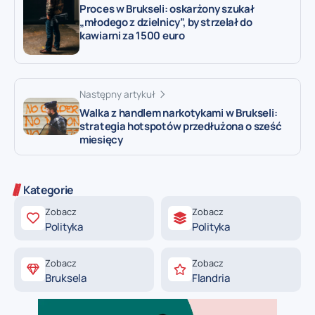
Proces w Brukseli: oskarżony szukał
„młodego z dzielnicy”, by strzelał do
kawiarni za 1500 euro
Następny artykuł
Walka z handlem narkotykami w Brukseli:
strategia hotspotów przedłużona o sześć
miesięcy
Kategorie
Zobacz
Zobacz
Polityka
Polityka
Zobacz
Zobacz
Bruksela
Flandria