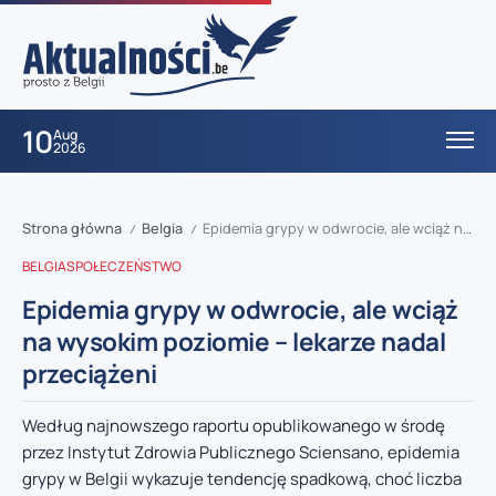
10
Aug
2026
Strona główna
Belgia
Epidemia grypy w odwrocie, ale wciąż na wysokim poziomie – lekarze nadal przeciążeni
/
/
BELGIA
SPOŁECZEŃSTWO
Epidemia grypy w odwrocie, ale wciąż
na wysokim poziomie – lekarze nadal
przeciążeni
Według najnowszego raportu opublikowanego w środę
przez Instytut Zdrowia Publicznego Sciensano, epidemia
grypy w Belgii wykazuje tendencję spadkową, choć liczba