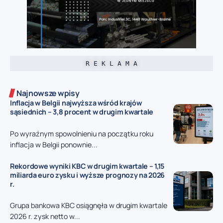
R E K L A M A
Najnowsze wpisy
Inflacja w Belgii najwyższa wśród krajów
sąsiednich – 3,8 procent w drugim kwartale
Po wyraźnym spowolnieniu na początku roku
inflacja w Belgii ponownie...
Rekordowe wyniki KBC w drugim kwartale – 1,15
miliarda euro zysku i wyższe prognozy na 2026
r.
Grupa bankowa KBC osiągnęła w drugim kwartale
2026 r. zysk netto w...