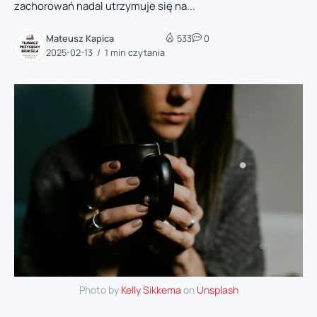
zachorowań nadal utrzymuje się na...
Mateusz Kapica
533
0
2025-02-13
1 min czytania
Photo by
Kelly Sikkema
on
Unsplash