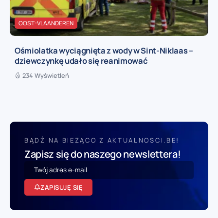
OOST-VLAANDEREN
Ośmiolatka wyciągnięta z wody w Sint-Niklaas –
dziewczynkę udało się reanimować
234 Wyświetleń
BĄDŹ NA BIEŻĄCO Z AKTUALNOSCI.BE!
Zapisz się do naszego newslettera!
ZAPISUJĘ SIĘ