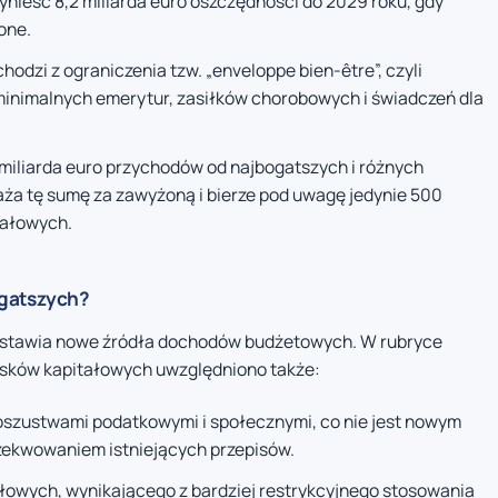
ynieść 8,2 miliarda euro oszczędności do 2029 roku, gdy
one.
hodzi z ograniczenia tzw. „enveloppe bien-être”, czyli
inimalnych emerytur, zasiłków chorobowych i świadczeń dla
 miliarda euro przychodów od najbogatszych i różnych
aża tę sumę za zawyżoną i bierze pod uwagę jedynie 500
tałowych.
ogatszych?
zedstawia nowe źródła dochodów budżetowych. W rubryce
ysków kapitałowych uwzględniono także:
 oszustwami podatkowymi i społecznymi, co nie jest nowym
zekwowaniem istniejących przepisów.
łowych, wynikającego z bardziej restrykcyjnego stosowania