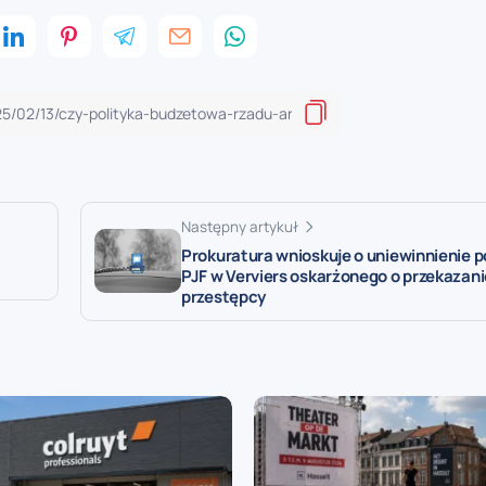
Następny artykuł
Prokuratura wnioskuje o uniewinnienie po
PJF w Verviers oskarżonego o przekazan
przestępcy