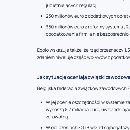
już istniejących regulacji.
230 milionów euro z dodatkowych opłat 
350 milionów euro z reformy systemu „Re
opodatkowania firm, a nie bezpośrednio
Ecolo wskazuje także, że rząd przeznaczy
1,
zdaniem niweluje część wpływów z podatków
Jak sytuację oceniają związki zawodow
Belgijska federacja związków zawodowych F
W jej ocenie oszczędności w systemie z
wynoszą 8,7 miliarda euro, uwzględniają
zdrowotną.
W obliczeniach FGTB wkład najbogatszyc