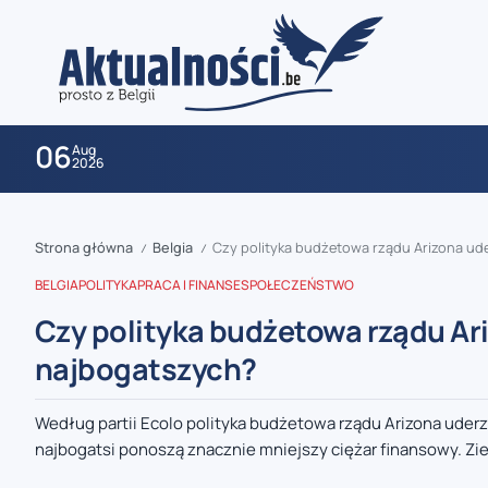
06
Aug
2026
Strona główna
Belgia
Czy polityka budżetowa rządu Arizona ud
/
/
BELGIA
POLITYKA
PRACA I FINANSE
SPOŁECZEŃSTWO
Czy polityka budżetowa rządu Ar
najbogatszych?
zaobserwuj nas
Według partii Ecolo polityka budżetowa rządu Arizona ude
najbogatsi ponoszą znacznie mniejszy ciężar finansowy. Ziel
zaobserwuj nas