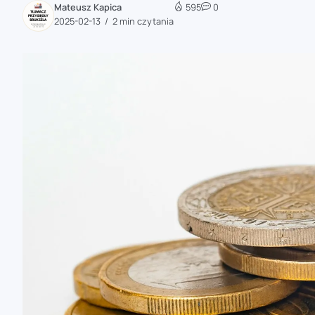
Mateusz Kapica
595
0
zaobserwuj nas
2025-02-13
2 min czytania
zaobserwuj nas
zaobserwuj nas
zaobserwuj nas