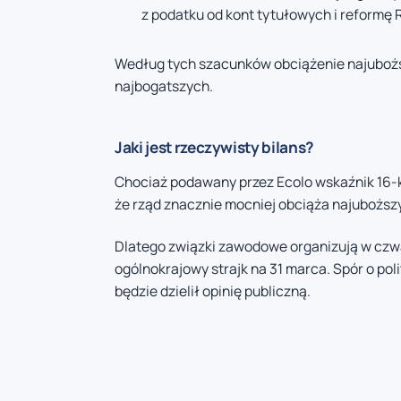
z podatku od kont tytułowych i reformę 
Według tych szacunków obciążenie najuboższy
najbogatszych.
Jaki jest rzeczywisty bilans?
Chociaż podawany przez Ecolo wskaźnik 16-k
że rząd znacznie mocniej obciąża najuboższ
Dlatego związki zawodowe organizują w czwa
ogólnokrajowy strajk na 31 marca. Spór o po
będzie dzielił opinię publiczną.