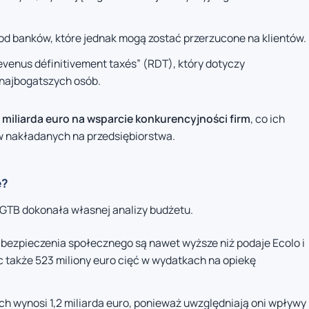
od banków, które jednak mogą zostać przerzucone na klientów.
venus définitivement taxés” (RDT), który dotyczy
 najbogatszych osób.
5 miliarda euro na wsparcie konkurencyjności firm
, co ich
 nakładanych na przedsiębiorstwa.
e?
GTB dokonała własnej analizy budżetu.
abezpieczenia społecznego są nawet wyższe niż podaje Ecolo i
c także 523 miliony euro cięć w wydatkach na opiekę
h wynosi 1,2 miliarda euro, ponieważ uwzględniają oni wpływy