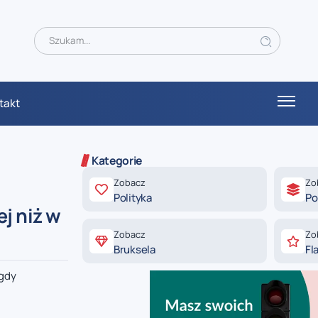
takt
Kategorie
Zobacz
Zo
Polityka
Po
j niż w
Zobacz
Zo
Bruksela
Fl
 gdy