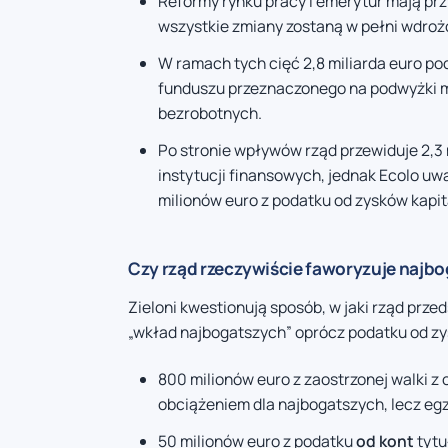
Reformy rynku pracy i emerytur mają prz
wszystkie zmiany zostaną w pełni wdroż
W ramach tych cięć 2,8 miliarda euro poc
funduszu przeznaczonego na podwyżki m
bezrobotnych.
Po stronie wpływów rząd przewiduje 2,3
instytucji finansowych, jednak Ecolo uw
milionów euro z podatku od zysków kapi
Czy rząd rzeczywiście faworyzuje najb
Zieloni kwestionują sposób, w jaki rząd pr
„wkład najbogatszych” oprócz podatku od z
800 milionów euro z zaostrzonej walki z
obciążeniem dla najbogatszych, lecz eg
50 milionów euro z podatku
od kont
tytu