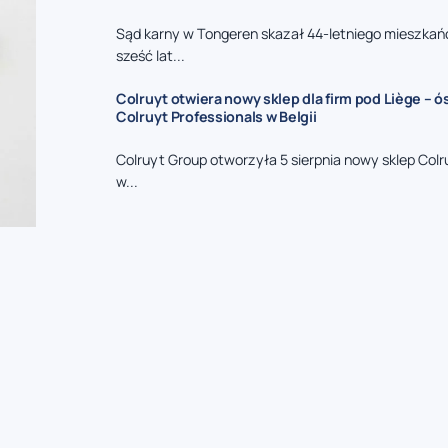
Sąd karny w Tongeren skazał 44-letniego mieszkań
sześć lat...
Colruyt otwiera nowy sklep dla firm pod Liège – 
Colruyt Professionals w Belgii
Colruyt Group otworzyła 5 sierpnia nowy sklep Colr
w...