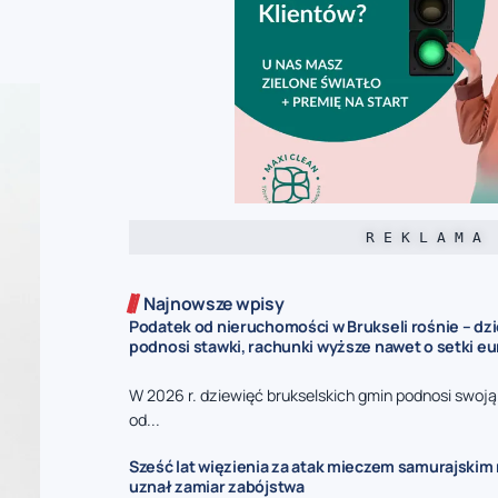
R E K L A M A
Najnowsze wpisy
Podatek od nieruchomości w Brukseli rośnie – dz
podnosi stawki, rachunki wyższe nawet o setki eu
W 2026 r. dziewięć brukselskich gmin podnosi swoj
od...
Sześć lat więzienia za atak mieczem samurajskim n
uznał zamiar zabójstwa