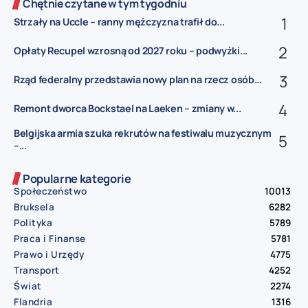
Chętnie czytane w tym tygodniu
Strzały na Uccle – ranny mężczyzna trafił do...
Opłaty Recupel wzrosną od 2027 roku – podwyżki...
Rząd federalny przedstawia nowy plan na rzecz osób...
Remont dworca Bockstael na Laeken – zmiany w...
Belgijska armia szuka rekrutów na festiwalu muzycznym
–...
Popularne kategorie
Społeczeństwo
10013
Bruksela
6282
Polityka
5789
Praca i Finanse
5781
Prawo i Urzędy
4775
Transport
4252
Świat
2274
Flandria
1316