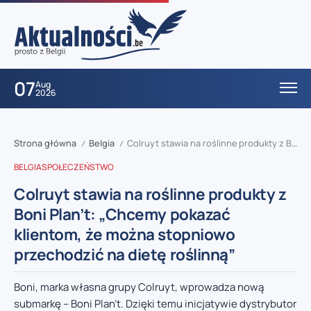
07
Aug
2026
Strona główna
Belgia
Colruyt stawia na roślinne produkty z Boni Plan’t: „Chcemy pokazać klientom, że można stopniowo przechodzić na dietę roślinną”
/
/
BELGIA
SPOŁECZEŃSTWO
Colruyt stawia na roślinne produkty z
Boni Plan’t: „Chcemy pokazać
klientom, że można stopniowo
przechodzić na dietę roślinną”
Boni, marka własna grupy Colruyt, wprowadza nową
submarkę – Boni Plan’t. Dzięki temu inicjatywie dystrybutor