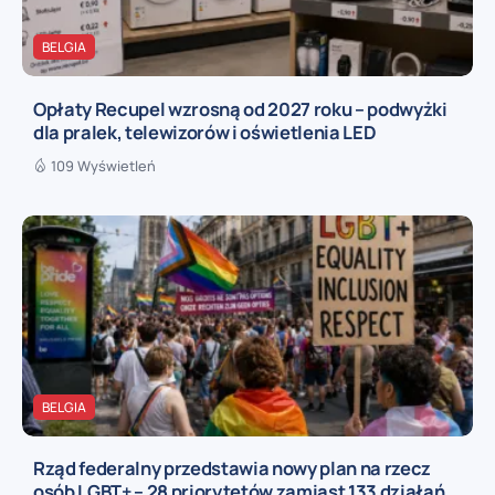
BELGIA
Opłaty Recupel wzrosną od 2027 roku – podwyżki
dla pralek, telewizorów i oświetlenia LED
109 Wyświetleń
BELGIA
Rząd federalny przedstawia nowy plan na rzecz
osób LGBT+ – 28 priorytetów zamiast 133 działań