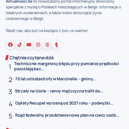
Aktualnosci.be
to nowoczesny portal informacyjny stworzony
specjalnie z myślą o Polakach mieszkających w Belgii: informacje o
lokalnych wydarzeniach, a także treści dotyczące życia
codziennego w Belgii.
Śledź nas, aby być na bieżąco z tym, co ważne!
Chętnie czytane dziś
Techniczne marginesy błędu przy pomiarze prędkości
pozostają bez...
70 lat od katastrofy w Marcinelle – gminy...
Strzały na Uccle – ranny mężczyzna trafił do...
Opłaty Recupel wzrosną od 2027 roku – podwyżki...
Rząd federalny przedstawia nowy plan na rzecz osób...