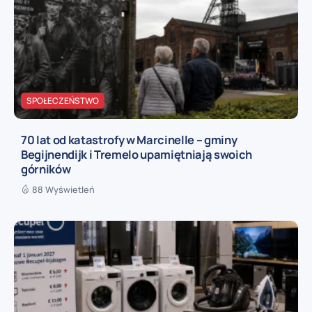
SPOŁECZEŃSTWO
70 lat od katastrofy w Marcinelle – gminy
Begijnendijk i Tremelo upamiętniają swoich
górników
88 Wyświetleń