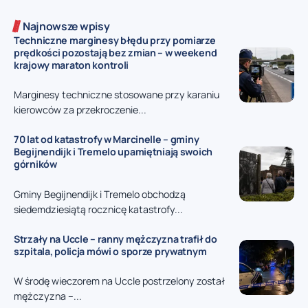
Najnowsze wpisy
Techniczne marginesy błędu przy pomiarze
prędkości pozostają bez zmian – w weekend
krajowy maraton kontroli
Marginesy techniczne stosowane przy karaniu
kierowców za przekroczenie...
70 lat od katastrofy w Marcinelle – gminy
Begijnendijk i Tremelo upamiętniają swoich
górników
Gminy Begijnendijk i Tremelo obchodzą
siedemdziesiątą rocznicę katastrofy...
Strzały na Uccle – ranny mężczyzna trafił do
szpitala, policja mówi o sporze prywatnym
W środę wieczorem na Uccle postrzelony został
mężczyzna –...