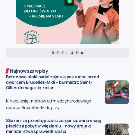
R E K L A M A
Najnowsze wpisy
Betonowe bloki nadal zajmują pas ruchu przed
dworcem Bruxelles-Midi – burmistrz Saint-
Gilles domaga się zmian
Kilkadziesiąt metrów od międzynarodowego
dworca Bruxelles-Midi, przy...
Skazani za przestępczość zorganizowaną mogą
płacić za pobyt w więzieniu – nowy projekt
ministerstwa sprawiedliwości