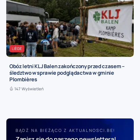
LIÈGE
Obóz letni KLJ Balen zakończony przed czasem –
śledztwo w sprawie podglądactwa w gminie
Plombières
147 Wyświetleń
BĄDŹ NA BIEŻĄCO Z AKTUALNOSCI.BE!
Zapisz się do naszego newslettera!