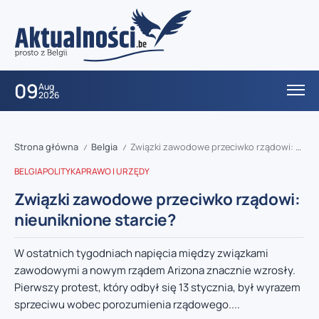
09
Aug
2026
Strona główna
Belgia
Związki zawodowe przeciwko rządowi: nieuniknione starcie?
/
/
BELGIA
POLITYKA
PRAWO I URZĘDY
Związki zawodowe przeciwko rządowi:
nieuniknione starcie?
W ostatnich tygodniach napięcia między związkami
zawodowymi a nowym rządem Arizona znacznie wzrosły.
Pierwszy protest, który odbył się 13 stycznia, był wyrazem
sprzeciwu wobec porozumienia rządowego....