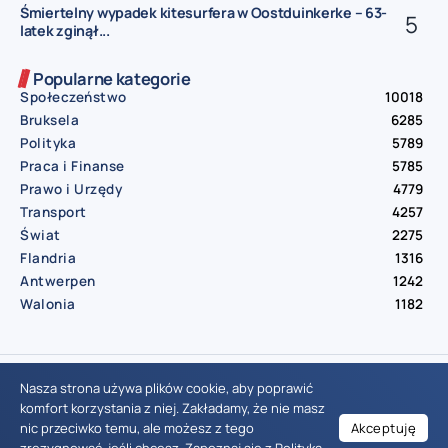
Śmiertelny wypadek kitesurfera w Oostduinkerke – 63-
latek zginął...
Popularne kategorie
Społeczeństwo
10018
Bruksela
6285
Polityka
5789
Praca i Finanse
5785
Prawo i Urzędy
4779
Transport
4257
Świat
2275
Flandria
1316
Antwerpen
1242
Walonia
1182
© Aktualnosci.be – All Right Reserved 2016-2026
Nasza strona używa plików cookie, aby poprawić
komfort korzystania z niej. Zakładamy, że nie masz
nic przeciwko temu, ale możesz z tego
Akceptuję
Wiadomości Belgia
Wydarzenia Belgia
Informacje Belgia
Nowinki Belgia
Nowości Belgia
Co w Belgii
Aktualności Belgia | Wiadomości z Belgii | Informacje dla mieszkańców Belgii | Życie w Belgii | Praca w Belgii | Prawo i przepisy w Belgii | Wydarzenia lokalne Belgia | Edukacja w Belgii | Porady dla rezydentów Belgii | Codzienne życie w Belgii | Polonia w Belgii | Aktualności społeczno-polityczne | Przewodnik dla imigrantów w Belgii | Gospodarka Belgii | Kultura i tradycje w Belgii