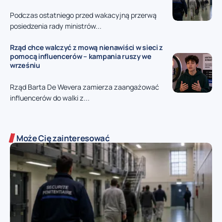
Podczas ostatniego przed wakacyjną przerwą
posiedzenia rady ministrów...
Rząd chce walczyć z mową nienawiści w sieci z
pomocą influencerów – kampania ruszy we
wrześniu
Rząd Barta De Wevera zamierza zaangażować
influencerów do walki z...
Może Cię zainteresować