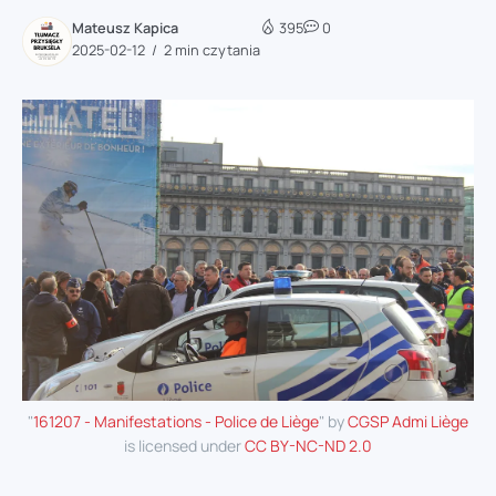
Mateusz Kapica
395
0
2025-02-12
2 min czytania
"
161207 - Manifestations - Police de Liège
" by
CGSP Admi Liège
is licensed under
CC BY-NC-ND 2.0