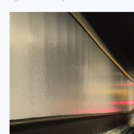
zaobserwuj nas
zaobserwuj nas
zaobserwuj nas
zaobserwuj nas