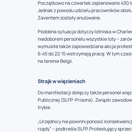
Początkowo na czwartek zaplanowano 430 lo
Jednak z powodu udziału pracowników obsługi
Zaventem zostały anulowane.
Podobna sytuacja dotyczy lotniska w Charlero
niedoborem personelu wszystkie loty – zarówn
wymusiła także zapowiedziana akcja protest
6:45 do 22:15 wstrzymają pracę. W tym czas
na terenie Belgii.
Strajk w więzieniach
Do manifestacji dołączy także personel wi
Publicznej (SLFP-Prisons). Związki zawodow
trybie.
„Urzędnicy nie powinni ponosić konsekwencj
rządy” – podkreśla SLFP. Protestujący sprzec