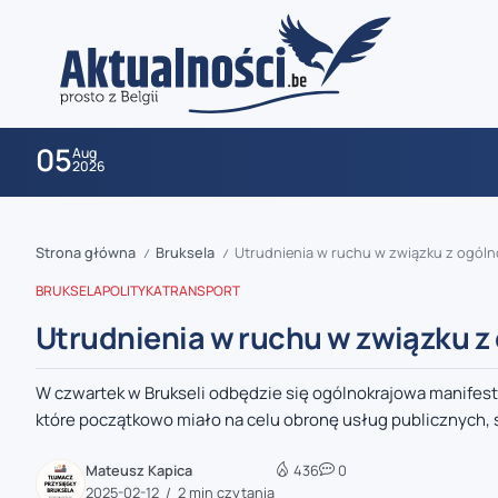
05
Aug
2026
Strona główna
Bruksela
Utrudnienia w ruchu w związku z ogóln
/
/
BRUKSELA
POLITYKA
TRANSPORT
Utrudnienia w ruchu w związku z
W czwartek w Brukseli odbędzie się ogólnokrajowa manifes
zaobserwuj nas
które początkowo miało na celu obronę usług publicznych, st
zaobserwuj nas
Mateusz Kapica
436
0
2025-02-12
2 min czytania