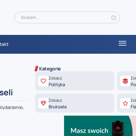
takt
Kategorie
Zobacz
Zo
Polityka
Po
seli
Zobacz
Zo
Bruksela
Fl
Wydarzenie,