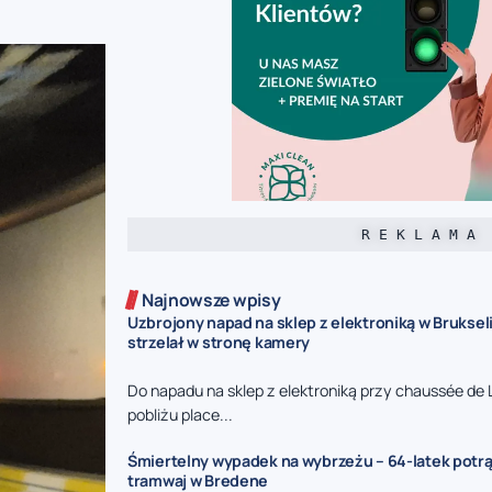
R E K L A M A
Najnowsze wpisy
Uzbrojony napad na sklep z elektroniką w Bruksel
strzelał w stronę kamery
Do napadu na sklep z elektroniką przy chaussée de 
pobliżu place...
Śmiertelny wypadek na wybrzeżu – 64-latek potr
tramwaj w Bredene