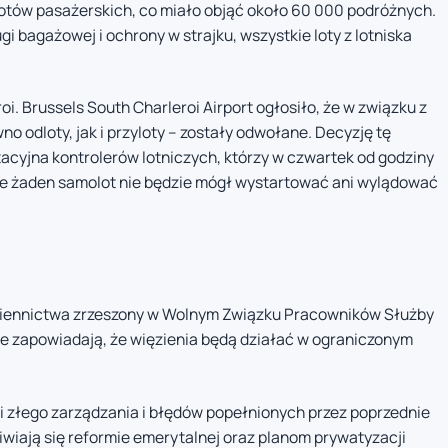
tów pasażerskich, co miało objąć około 60 000 podróżnych.
 bagażowej i ochrony w strajku, wszystkie loty z lotniska
i. Brussels South Charleroi Airport ogłosiło, że w związku z
o odloty, jak i przyloty – zostały odwołane. Decyzję tę
acyjna kontrolerów lotniczych, którzy w czwartek od godziny
ie żaden samolot nie będzie mógł wystartować ani wylądować
ęziennictwa zrzeszony w Wolnym Związku Pracowników Służby
e zapowiadają, że więzienia będą działać w ograniczonym
i złego zarządzania i błędów popełnionych przez poprzednie
iwiają się reformie emerytalnej oraz planom prywatyzacji