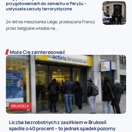
przygotowaniach do zamachu w Paryżu –
usłyszała zarzuty terrorystyczne
24-letnia mieszkanka Liège, przekazana Francji
przez belgijskie władze na...
Może Cię zainteresować
BRUKSELA
Liczba bezrobotnych z zasiłkiem w Brukseli
spadła o 40 procent – to jednak spadek pozorny