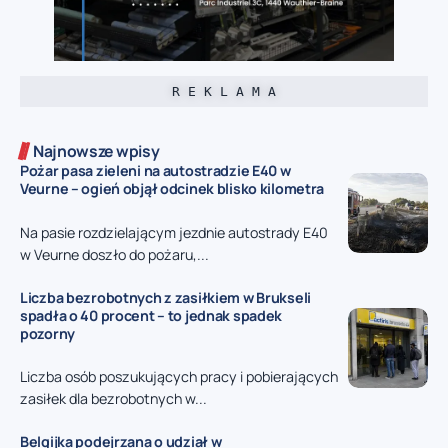
R E K L A M A
Najnowsze wpisy
Pożar pasa zieleni na autostradzie E40 w
Veurne – ogień objął odcinek blisko kilometra
Na pasie rozdzielającym jezdnie autostrady E40
w Veurne doszło do pożaru,...
Liczba bezrobotnych z zasiłkiem w Brukseli
spadła o 40 procent – to jednak spadek
pozorny
Liczba osób poszukujących pracy i pobierających
zasiłek dla bezrobotnych w...
Belgijka podejrzana o udział w