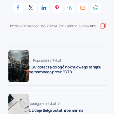
Poprzedni artykuł
CSC dołącza do ogólnokrajowego strajku
ogłoszonego przez FGTB
Następny artykuł
UE daje Belgii ostatni termin na