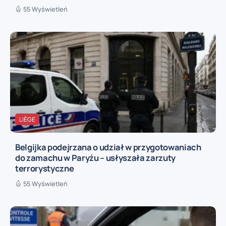
55 Wyświetleń
LIÈGE
Belgijka podejrzana o udział w przygotowaniach
do zamachu w Paryżu – usłyszała zarzuty
terrorystyczne
55 Wyświetleń