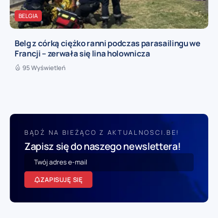
BELGIA
Belg z córką ciężko ranni podczas parasailingu we
Francji – zerwała się lina holownicza
95 Wyświetleń
BĄDŹ NA BIEŻĄCO Z AKTUALNOSCI.BE!
Zapisz się do naszego newslettera!
ZAPISUJĘ SIĘ