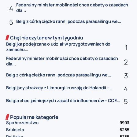
Federalny minister mobilności chce debaty o zasadach
dla...
Belg z córką ciężko ranni podczas parasailingu we...
Chętnie czytane w tym tygodniu
Belgijka podejrzana o udział w przygotowaniach do
zamachu...
Federalny minister mobilności chce debaty o zasadach
dla...
Belg z córką ciężko ranni podczas parasailingu we...
Belgijscy strażacy z Limburgii ruszają do Holandii –...
Belgia chce jaśniejszych zasad dla influencerów – CCE...
Popularne kategorie
Społeczeństwo
9993
Bruksela
6265
Polityka
5785