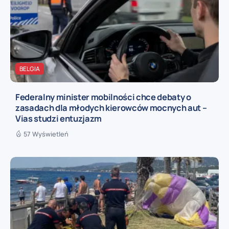
BELGIA
Federalny minister mobilności chce debaty o
zasadach dla młodych kierowców mocnych aut –
Vias studzi entuzjazm
57 Wyświetleń