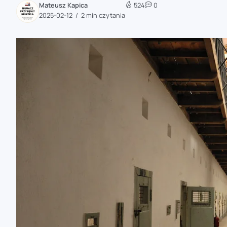
Mateusz Kapica
524
0
zaobserwuj nas
2025-02-12
2 min czytania
zaobserwuj nas
zaobserwuj nas
zaobserwuj nas