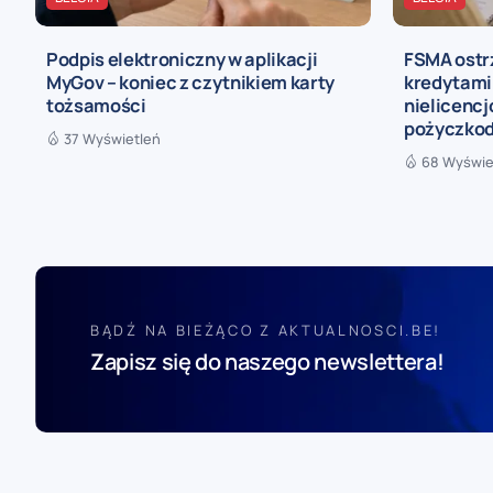
Podpis elektroniczny w aplikacji
FSMA ostr
MyGov – koniec z czytnikiem karty
kredytami 
tożsamości
nielicenc
pożyczko
37 Wyświetleń
68 Wyświe
BĄDŹ NA BIEŻĄCO Z AKTUALNOSCI.BE!
Zapisz się do naszego newslettera!