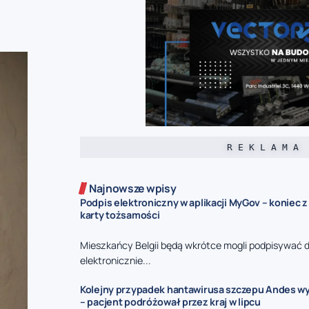
R E K L A M A
Najnowsze wpisy
Podpis elektroniczny w aplikacji MyGov – koniec 
karty tożsamości
Mieszkańcy Belgii będą wkrótce mogli podpisywać
elektronicznie...
Kolejny przypadek hantawirusa szczepu Andes wy
– pacjent podróżował przez kraj w lipcu