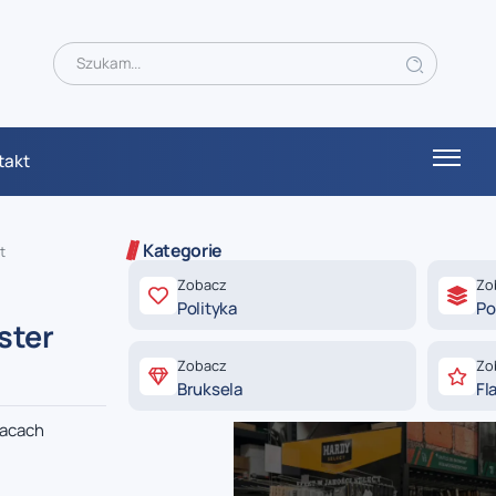
takt
Kategorie
t
Zobacz
Zo
Polityka
Po
ster
Zobacz
Zo
Bruksela
Fl
racach