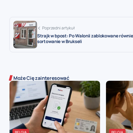
Poprzedni artykuł
Strajk w bpost: Po Walonii zablokowane równi
sortowanie w Brukseli
Może Cię zainteresować
BELGIA
BELGIA