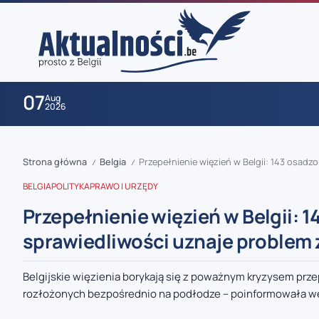
07
Aug
2026
Strona główna
Belgia
Przepełnienie więzień w Belgii: 143 osadz
/
/
BELGIA
POLITYKA
PRAWO I URZĘDY
Przepełnienie więzień w Belgii: 
sprawiedliwości uznaje problem z
zaobserwuj nas
Belgijskie więzienia borykają się z poważnym kryzysem prz
rozłożonych bezpośrednio na podłodze – poinformowała we
zaobserwuj nas