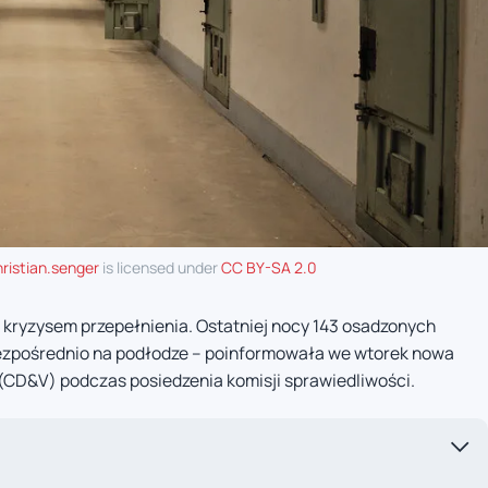
ristian.senger
is licensed under
CC BY-SA 2.0
m kryzysem przepełnienia. Ostatniej nocy 143 osadzonych
ezpośrednio na podłodze – poinformowała we wtorek nowa
 (CD&V) podczas posiedzenia komisji sprawiedliwości.