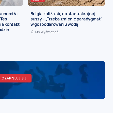
ruchomiła
Belgia zbliża się do stanu skrajnej
„Tes
suszy – „Trzeba zmienić paradygmat”
ia kontakt
w gospodarowaniu wodą
odzin
108 Wyświetleń
ZAPISUJĘ SIĘ