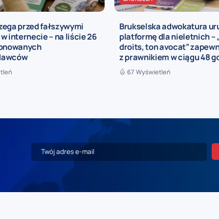
zega przed fałszywymi
Brukselska adwokatura u
w internecie – na liście 26
platformę dla nieletnich – 
jonowanych
droits, ton avocat” zapewn
dawców
z prawnikiem w ciągu 48 g
tleń
67 Wyświetleń