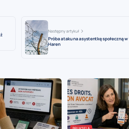
Następny artykuł
eż
Próba ataku na asystentkę społeczną w 
Haren
BRUKSELA