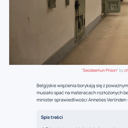
"
Seodaemun Prison
" by
ch
Belgijskie więzienia borykają się z poważny
musiało spać na materacach rozłożonych b
minister sprawiedliwości Annelies Verlinden
Spis treści