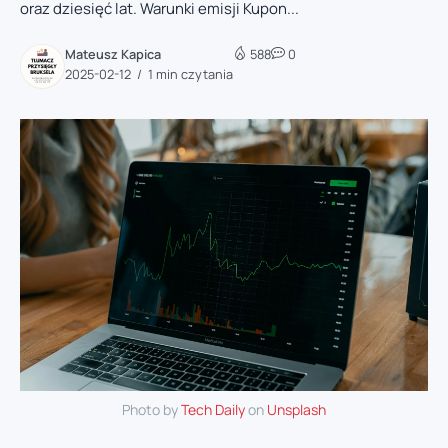
oraz dziesięć lat. Warunki emisji Kupon...
Mateusz Kapica
588
0
2025-02-12
1 min czytania
Photo by
Tech Daily
on
Unsplash