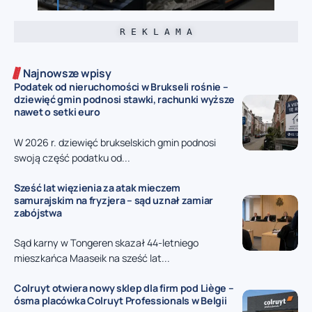
R E K L A M A
Najnowsze wpisy
Podatek od nieruchomości w Brukseli rośnie –
dziewięć gmin podnosi stawki, rachunki wyższe
nawet o setki euro
W 2026 r. dziewięć brukselskich gmin podnosi
swoją część podatku od...
Sześć lat więzienia za atak mieczem
samurajskim na fryzjera – sąd uznał zamiar
zabójstwa
Sąd karny w Tongeren skazał 44-letniego
mieszkańca Maaseik na sześć lat...
Colruyt otwiera nowy sklep dla firm pod Liège –
ósma placówka Colruyt Professionals w Belgii