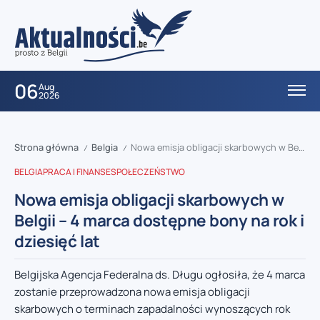
06
Aug
2026
Strona główna
Belgia
Nowa emisja obligacji skarbowych w Belgii – 4 marca dostępne bony na rok i dziesięć lat
/
/
BELGIA
PRACA I FINANSE
SPOŁECZEŃSTWO
Nowa emisja obligacji skarbowych w
Belgii – 4 marca dostępne bony na rok i
dziesięć lat
Belgijska Agencja Federalna ds. Długu ogłosiła, że 4 marca
zostanie przeprowadzona nowa emisja obligacji
skarbowych o terminach zapadalności wynoszących rok