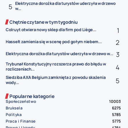
Elektryczna dorożka dla turystów uderzyła w drzewo
w...
Chętnie czytane w tym tygodniu
Colruyt otwiera nowy sklep dla firm pod Liège...
Hasselt zamienia się w scenę pod gołym niebem...
Elektryczna dorożka dla turystów uderzyła w drzewo w...
Trybunał Konstytucyjny rozszerza prawo do błędu w
rozliczeniach...
Siedziba AXA Belgium zamknięta z powodu skażenia
wody...
Popularne kategorie
Społeczeństwo
10003
Bruksela
6275
Polityka
5785
Praca i Finanse
5775
Prawo i Urzędy
4764