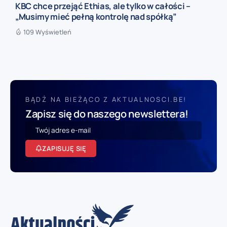
KBC chce przejąć Ethias, ale tylko w całości –
„Musimy mieć pełną kontrolę nad spółką”
109 Wyświetleń
BĄDŹ NA BIEŻĄCO Z AKTUALNOSCI.BE!
Zapisz się do naszego newslettera!
ZAPISUJĘ SIĘ