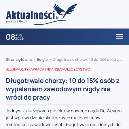
08
Aug
2026
Strona główna
Belgia
Długotrwale chorzy: 10 do 15% osób z wypaleniem zawodowym nigdy nie wróci do pracy
/
/
BELGIA
POLITYKA
PRACA I FINANSE
SPOŁECZEŃSTWO
Długotrwale chorzy: 10 do 15% osób z
wypaleniem zawodowym nigdy nie
wróci do pracy
Jednym z kluczowych projektów nowego rządu De Wevera
jest wprowadzenie skutecznych mechanizmów
reintegracji zawodowej osób długotrwale niezdolnych do