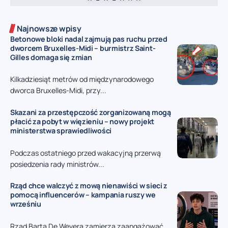
Najnowsze wpisy
Betonowe bloki nadal zajmują pas ruchu przed
dworcem Bruxelles-Midi – burmistrz Saint-
Gilles domaga się zmian
Kilkadziesiąt metrów od międzynarodowego
dworca Bruxelles-Midi, przy...
Skazani za przestępczość zorganizowaną mogą
płacić za pobyt w więzieniu – nowy projekt
ministerstwa sprawiedliwości
Podczas ostatniego przed wakacyjną przerwą
posiedzenia rady ministrów...
Rząd chce walczyć z mową nienawiści w sieci z
pomocą influencerów – kampania ruszy we
wrześniu
Rząd Barta De Wevera zamierza zaangażować