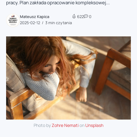
pracy. Plan zakłada opracowanie kompleksowej...
Mateusz Kapica
622
0
2025-02-12
3 min czytania
Photo by
Zohre Nemati
on
Unsplash