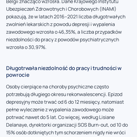
Belgii znacząco wzrosła. Dane Krajowego Instytutu
Ubezpieczeń Zdrowotnych i Chorobowych (INAMI)
pokazują, że w latach 2016–2021 liczba długotrwałych
zwolnień lekarskich z powodu depresji i wypalenia
zawodowego wzrosła o 46,35%, a liczba przypadków
niezdolności do pracy z powodów psychiatrycznych
wzrosła o 30,97%.
Długotrwała niezdolność do pracy i trudności w
powrocie
Osoby cierpiące na choroby psychiczne często
potrzebują długiego okresu rekonwalescencji. Epizod
depresyjny może trwać od 6 do 12 miesięcy, natomiast
pełne wyleczenie z wypalenia zawodowego może
potrwać nawet do 5 lat. Co więcej, według Lisiane
Delanaye, dyrektorki organizacji SOS Burn-out, od 10 do
15% osób dotkniętych tym schorzeniem nigdy nie wróci