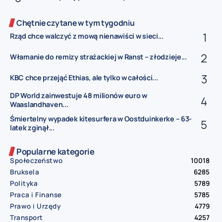
Chętnie czytane w tym tygodniu
Rząd chce walczyć z mową nienawiści w sieci...
Włamanie do remizy strażackiej w Ranst – złodzieje...
KBC chce przejąć Ethias, ale tylko w całości...
DP World zainwestuje 48 milionów euro w
Waaslandhaven...
Śmiertelny wypadek kitesurfera w Oostduinkerke – 63-
latek zginął...
Popularne kategorie
Społeczeństwo
10018
Bruksela
6285
Polityka
5789
Praca i Finanse
5785
Prawo i Urzędy
4779
Transport
4257