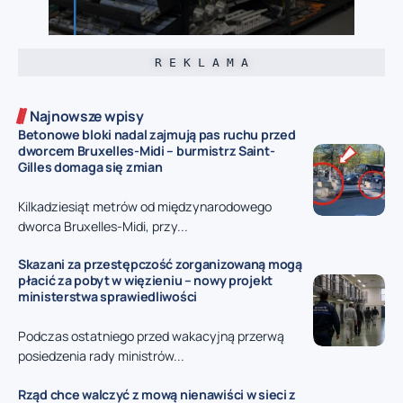
R E K L A M A
Najnowsze wpisy
Betonowe bloki nadal zajmują pas ruchu przed
dworcem Bruxelles-Midi – burmistrz Saint-
Gilles domaga się zmian
Kilkadziesiąt metrów od międzynarodowego
dworca Bruxelles-Midi, przy...
Skazani za przestępczość zorganizowaną mogą
płacić za pobyt w więzieniu – nowy projekt
ministerstwa sprawiedliwości
Podczas ostatniego przed wakacyjną przerwą
posiedzenia rady ministrów...
Rząd chce walczyć z mową nienawiści w sieci z