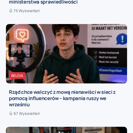
ministerstwa sprawiedliwości
75 Wyświetleń
BELGIA
Rząd chce walczyć z mową nienawiści w sieci z
pomocą influencerów – kampania ruszy we
wrześniu
67 Wyświetleń