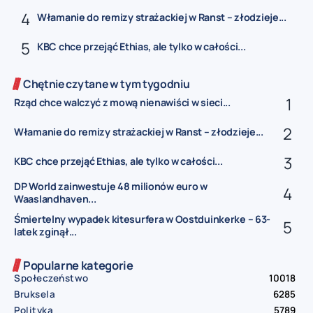
Włamanie do remizy strażackiej w Ranst – złodzieje...
KBC chce przejąć Ethias, ale tylko w całości...
Chętnie czytane w tym tygodniu
Rząd chce walczyć z mową nienawiści w sieci...
Włamanie do remizy strażackiej w Ranst – złodzieje...
KBC chce przejąć Ethias, ale tylko w całości...
DP World zainwestuje 48 milionów euro w
Waaslandhaven...
Śmiertelny wypadek kitesurfera w Oostduinkerke – 63-
latek zginął...
Popularne kategorie
Społeczeństwo
10018
Bruksela
6285
Polityka
5789