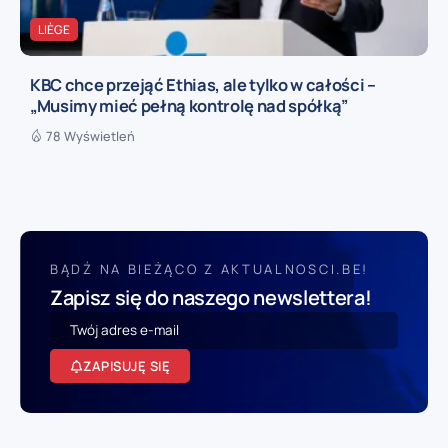
LIÈGE
KBC chce przejąć Ethias, ale tylko w całości –
„Musimy mieć pełną kontrolę nad spółką”
78 Wyświetleń
BĄDŹ NA BIEŻĄCO Z AKTUALNOSCI.BE!
Zapisz się do naszego newslettera!
ZAPISUJĘ SIĘ