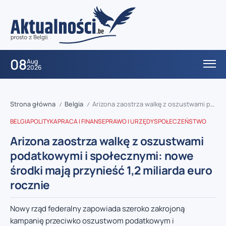
08
Aug
2026
Strona główna
Belgia
Arizona zaostrza walkę z oszustwami podatkowymi i społecznymi: nowe środki mają przynieść 1,2 miliarda euro rocznie
/
/
BELGIA
POLITYKA
PRACA I FINANSE
PRAWO I URZĘDY
SPOŁECZEŃSTWO
Arizona zaostrza walkę z oszustwami
podatkowymi i społecznymi: nowe
środki mają przynieść 1,2 miliarda euro
rocznie
Nowy rząd federalny zapowiada szeroko zakrojoną
kampanię przeciwko oszustwom podatkowym i