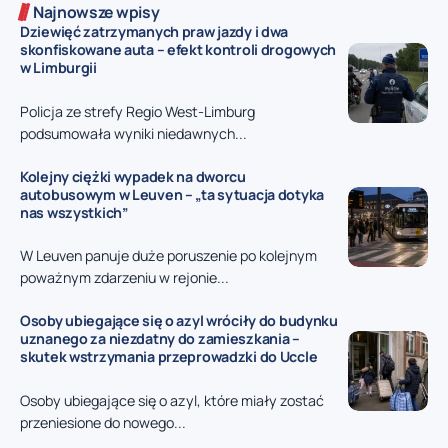
Najnowsze wpisy
Dziewięć zatrzymanych praw jazdy i dwa
skonfiskowane auta – efekt kontroli drogowych
w Limburgii
Policja ze strefy Regio West-Limburg
podsumowała wyniki niedawnych...
Kolejny ciężki wypadek na dworcu
autobusowym w Leuven – „ta sytuacja dotyka
nas wszystkich”
W Leuven panuje duże poruszenie po kolejnym
poważnym zdarzeniu w rejonie...
Osoby ubiegające się o azyl wróciły do budynku
uznanego za niezdatny do zamieszkania –
skutek wstrzymania przeprowadzki do Uccle
Osoby ubiegające się o azyl, które miały zostać
przeniesione do nowego...