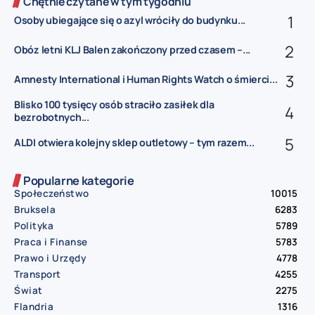
Chętnie czytane w tym tygodniu
Osoby ubiegające się o azyl wróciły do budynku...
Obóz letni KLJ Balen zakończony przed czasem –...
Amnesty International i Human Rights Watch o śmierci...
Blisko 100 tysięcy osób straciło zasiłek dla
bezrobotnych...
ALDI otwiera kolejny sklep outletowy – tym razem...
Popularne kategorie
Społeczeństwo
10015
Bruksela
6283
Polityka
5789
Praca i Finanse
5783
Prawo i Urzędy
4778
Transport
4255
Świat
2275
Flandria
1316