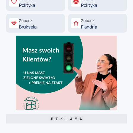
Polityka
Polityka
Zobacz
Zobacz
Bruksela
Flandria
R E K L A M A