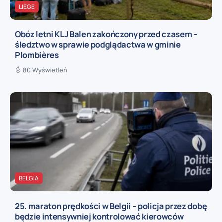
LIÈGE
Obóz letni KLJ Balen zakończony przed czasem –
śledztwo w sprawie podglądactwa w gminie
Plombières
80 Wyświetleń
BELGIA
25. maraton prędkości w Belgii – policja przez dobę
będzie intensywniej kontrolować kierowców