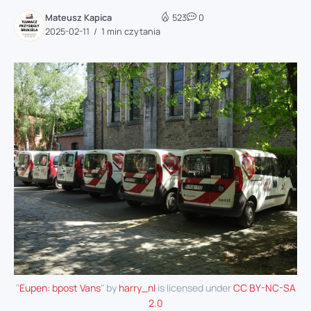
Mateusz Kapica
523
0
2025-02-11
1 min czytania
"
Eupen: bpost Vans
" by
harry_nl
is licensed under
CC BY-NC-SA
2.0