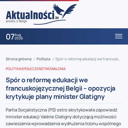
07
Aug
2026
Strona główna
Polityka
Spór o reformę edukacji we francuskojęzycznej Belgii – opozycja krytykuje plany minister Glatigny
/
/
POLITYKA
SPOŁECZEŃSTWO
WALONIA
Spór o reformę edukacji we
francuskojęzycznej Belgii – opozycja
krytykuje plany minister Glatigny
Partia Socjalistyczna (PS) ostro skrytykowała zapowiedź
minister edukacji Valérie Glatigny dotyczącą możliwości
zawieszenia wprowadzenia wydłużenia trzonu wspólnego