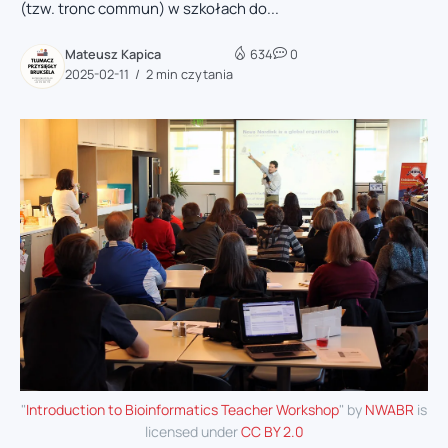
(tzw. tronc commun) w szkołach do...
Mateusz Kapica
634
0
2025-02-11
2 min czytania
"
Introduction to Bioinformatics Teacher Workshop
" by
NWABR
is
licensed under
CC BY 2.0