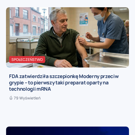
SPOŁECZEŃSTWO
FDA zatwierdziła szczepionkę Moderny przeciw
grypie – to pierwszy taki preparat oparty na
technologii mRNA
79 Wyświetleń