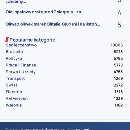
„chcemy...
Olej opałowy drożeje od 7 sierpnia – za...
Oliwa z oliwek marek Olitalia, Giurlani i Kalliston...
Popularne kategorie
Społeczeństwo
10006
Bruksela
6275
Polityka
5786
Praca i Finanse
5778
Prawo i Urzędy
4765
Transport
4249
Świat
2272
Flandria
1316
Antwerpen
1239
Walonia
1182
© Aktualnosci.be – All Right Reserved 2016-2026
Nasza strona używa plików cookie, aby poprawić