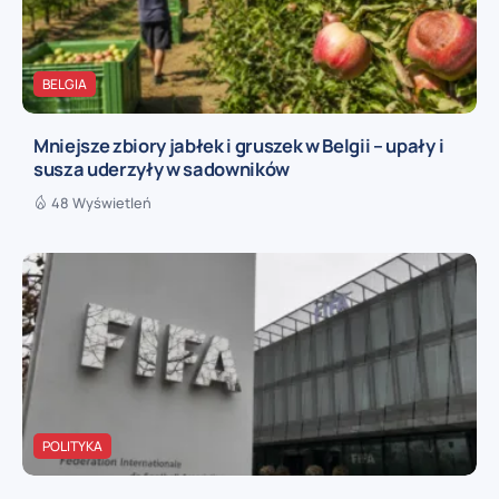
BELGIA
Mniejsze zbiory jabłek i gruszek w Belgii – upały i
susza uderzyły w sadowników
48 Wyświetleń
POLITYKA