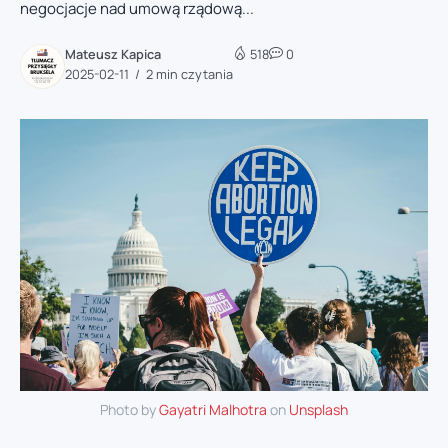
negocjacje nad umową rządową...
Mateusz Kapica
518
0
2025-02-11
2 min czytania
Photo by
Gayatri Malhotra
on
Unsplash