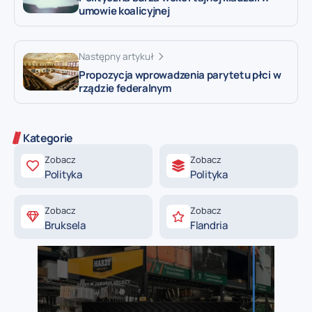
umowie koalicyjnej
Następny artykuł
Propozycja wprowadzenia parytetu płci w
rządzie federalnym
Kategorie
Zobacz
Zobacz
Polityka
Polityka
Zobacz
Zobacz
Bruksela
Flandria