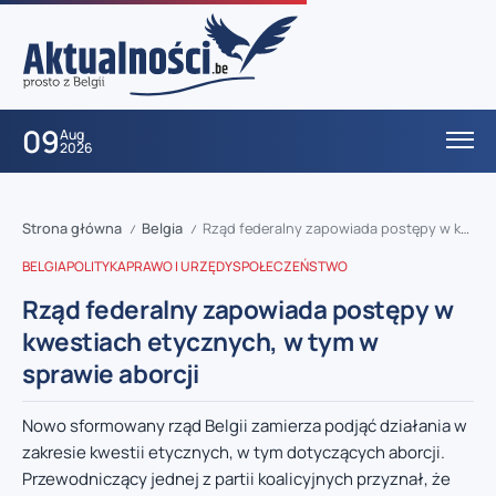
09
Aug
2026
Strona główna
Belgia
Rząd federalny zapowiada postępy w kwestiach etycznych, w tym w sprawie aborcji
/
/
BELGIA
POLITYKA
PRAWO I URZĘDY
SPOŁECZEŃSTWO
Rząd federalny zapowiada postępy w
kwestiach etycznych, w tym w
sprawie aborcji
Nowo sformowany rząd Belgii zamierza podjąć działania w
zakresie kwestii etycznych, w tym dotyczących aborcji.
Przewodniczący jednej z partii koalicyjnych przyznał, że