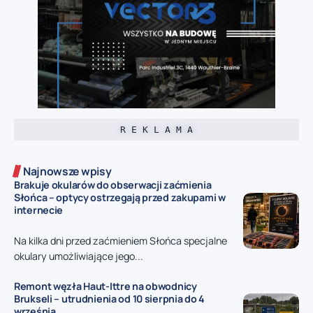
R E K L A M A
Najnowsze wpisy
Brakuje okularów do obserwacji zaćmienia
Słońca – optycy ostrzegają przed zakupami w
internecie
Na kilka dni przed zaćmieniem Słońca specjalne
okulary umożliwiające jego...
Remont węzła Haut-Ittre na obwodnicy
Brukseli – utrudnienia od 10 sierpnia do 4
września