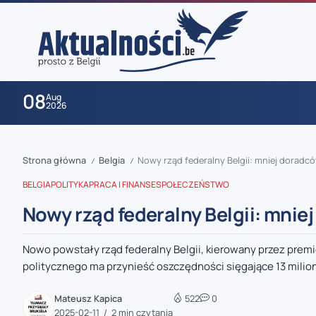
08
Aug
2026
Strona główna
Belgia
Nowy rząd federalny Belgii: mniej doradc
/
/
BELGIA
POLITYKA
PRACA I FINANSE
SPOŁECZEŃSTWO
Nowy rząd federalny Belgii: mni
Nowo powstały rząd federalny Belgii, kierowany przez premi
zaobserwuj nas
politycznego ma przynieść oszczędności sięgające 13 milion
zaobserwuj nas
Mateusz Kapica
522
0
2025-02-11
2 min czytania