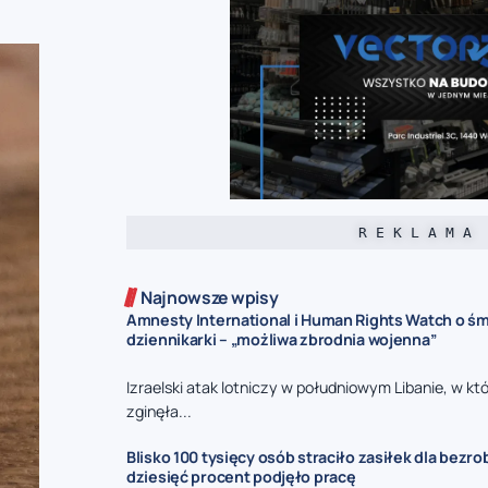
R E K L A M A
Najnowsze wpisy
Amnesty International i Human Rights Watch o śmi
dziennikarki – „możliwa zbrodnia wojenna”
Izraelski atak lotniczy w południowym Libanie, w kt
zginęła...
Blisko 100 tysięcy osób straciło zasiłek dla bezro
dziesięć procent podjęło pracę