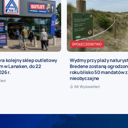
SPOŁECZEŃSTWO
ra kolejny sklep outletowy
Wydmy przy plaży naturys
m w Lanaken, do 22
Bredene zostaną ogrodzon
026 r.
roku blisko 50 mandatów z
nieobyczajne
tleń
66 Wyświetleń