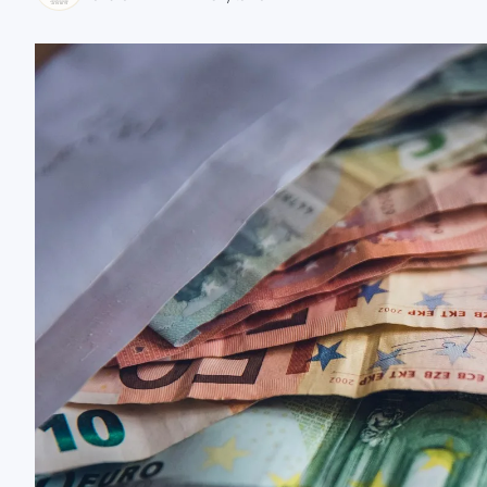
zaobserwuj nas
zaobserwuj nas
zaobserwuj nas
zaobserwuj nas