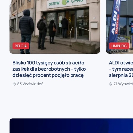
BELGIA
LIMBURG
Blisko 100 tysięcy osób straciło
ALDI otwie
zasiłek dla bezrobotnych – tylko
– tym raze
dziesięć procent podjęło pracę
sierpnia 2
83 Wyświetleń
71 Wyświe