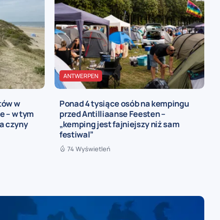
ANTWERPEN
tów w
Ponad 4 tysiące osób na kempingu
e – w tym
przed Antilliaanse Feesten –
a czyny
„kemping jest fajniejszy niż sam
festiwal”
74 Wyświetleń