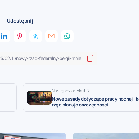
Udostępnij
Następny artykuł
Nowe zasady dotyczące pracy nocnej i b
rząd planuje oszczędności