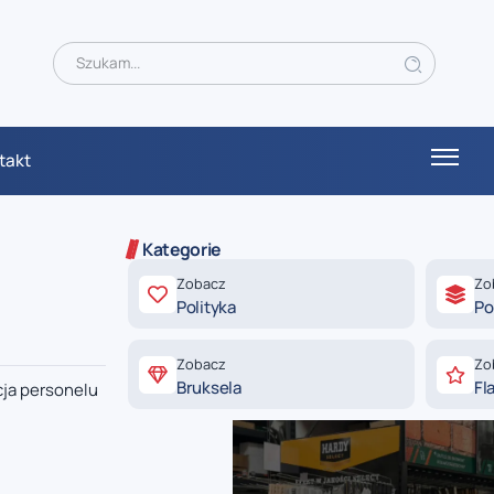
takt
Kategorie
Zobacz
Zo
Polityka
Po
Zobacz
Zo
Bruksela
Fl
cja personelu