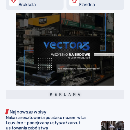
Bruksela
Flandria
R E K L A M A
Najnowsze wpisy
Nakaz aresztowania po ataku nożem w La
Louvière – podejrzany usłyszał zarzut
usiłowania zabójstwa