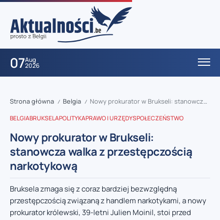
07
Aug
2026
Strona główna
Belgia
Nowy prokurator w Brukseli: stanowcza walka z przestępczością narkotykową
/
/
BELGIA
BRUKSELA
POLITYKA
PRAWO I URZĘDY
SPOŁECZEŃSTWO
Nowy prokurator w Brukseli:
stanowcza walka z przestępczością
narkotykową
Bruksela zmaga się z coraz bardziej bezwzględną
przestępczością związaną z handlem narkotykami, a nowy
prokurator królewski, 39-letni Julien Moinil, stoi przed