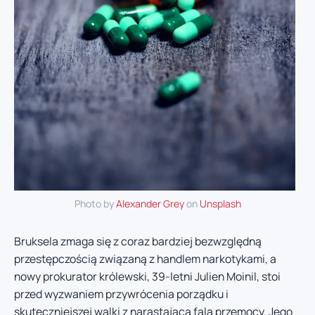
Photo by
Alexander Grey
on
Unsplash
Bruksela zmaga się z coraz bardziej bezwzględną
przestępczością związaną z handlem narkotykami, a
nowy prokurator królewski, 39-letni Julien Moinil, stoi
przed wyzwaniem przywrócenia porządku i
skuteczniejszej walki z narastającą falą przemocy. Jego