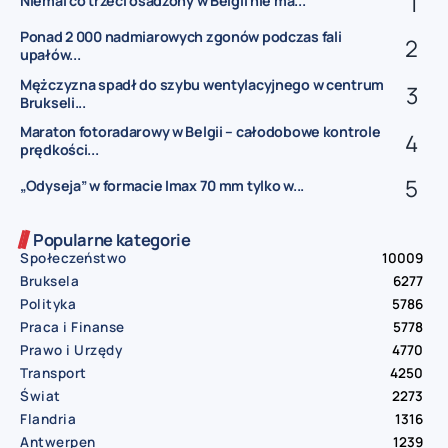
Niemal co trzeci osadzony w Belgii nie ma...
Ponad 2 000 nadmiarowych zgonów podczas fali
upałów...
Mężczyzna spadł do szybu wentylacyjnego w centrum
Brukseli...
Maraton fotoradarowy w Belgii – całodobowe kontrole
prędkości...
„Odyseja” w formacie Imax 70 mm tylko w...
Popularne kategorie
Społeczeństwo
10009
Bruksela
6277
Polityka
5786
Praca i Finanse
5778
Prawo i Urzędy
4770
Transport
4250
Świat
2273
Flandria
1316
Antwerpen
1239