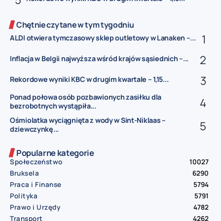
Chętnie czytane w tym tygodniu
ALDI otwiera tymczasowy sklep outletowy w Lanaken –...
Inflacja w Belgii najwyższa wśród krajów sąsiednich –...
Rekordowe wyniki KBC w drugim kwartale – 1,15...
Ponad połowa osób pozbawionych zasiłku dla
bezrobotnych wystąpiła...
Ośmiolatka wyciągnięta z wody w Sint-Niklaas –
dziewczynkę...
Popularne kategorie
Społeczeństwo
10027
Bruksela
6290
Praca i Finanse
5794
Polityka
5791
Prawo i Urzędy
4782
Transport
4262