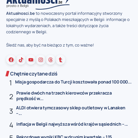
Aktualnosci.be
to nowoczesny portal informacyjny stworzony
specjalnie z myślą o Polakach mieszkających w Belgii: informacje o
lokalnych wydarzeniach, a także treści dotyczące życia
codziennego w Belgii.
Śledź nas, aby być na bieżąco z tym, co ważne!
Chętnie czytane dziś
Misja gospodarcza do Turcji kosztowała ponad 100 000...
Prawie dwóch na trzech kierowców przekracza
prędkość w...
ALDI otwiera tymczasowy sklep outletowy w Lanaken
–...
Inflacja w Belgii najwyższa wśród krajów sąsiednich –...
Rekordowe wyniki KBC w drugim kwartale – 1,15...