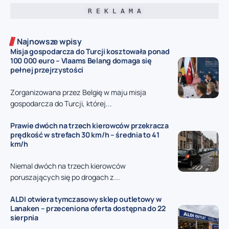
R E K L A M A
Najnowsze wpisy
Misja gospodarcza do Turcji kosztowała ponad
100 000 euro – Vlaams Belang domaga się
pełnej przejrzystości
Zorganizowana przez Belgię w maju misja
gospodarcza do Turcji, której...
Prawie dwóch na trzech kierowców przekracza
prędkość w strefach 30 km/h – średnia to 41
km/h
Niemal dwóch na trzech kierowców
poruszających się po drogach z...
ALDI otwiera tymczasowy sklep outletowy w
Lanaken – przeceniona oferta dostępna do 22
sierpnia