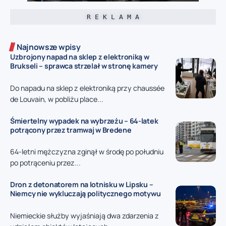
R E K L A M A
Najnowsze wpisy
Uzbrojony napad na sklep z elektroniką w
Brukseli – sprawca strzelał w stronę kamery
Do napadu na sklep z elektroniką przy chaussée
de Louvain, w pobliżu place...
Śmiertelny wypadek na wybrzeżu – 64-latek
potrącony przez tramwaj w Bredene
64-letni mężczyzna zginął w środę po południu
po potrąceniu przez...
Dron z detonatorem na lotnisku w Lipsku –
Niemcy nie wykluczają politycznego motywu
Niemieckie służby wyjaśniają dwa zdarzenia z