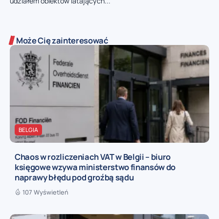
udziałem obiektów latających...
Może Cię zainteresować
BELGIA
Chaos w rozliczeniach VAT w Belgii – biuro
księgowe wzywa ministerstwo finansów do
naprawy błędu pod groźbą sądu
107 Wyświetleń