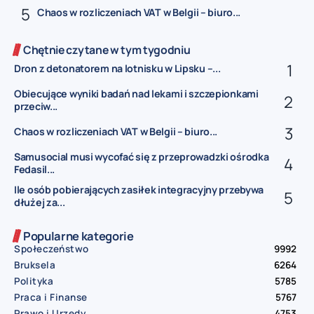
Chaos w rozliczeniach VAT w Belgii – biuro...
Chętnie czytane w tym tygodniu
Dron z detonatorem na lotnisku w Lipsku –...
Obiecujące wyniki badań nad lekami i szczepionkami
przeciw...
Chaos w rozliczeniach VAT w Belgii – biuro...
Samusocial musi wycofać się z przeprowadzki ośrodka
Fedasil...
Ile osób pobierających zasiłek integracyjny przebywa
dłużej za...
Popularne kategorie
Społeczeństwo
9992
Bruksela
6264
Polityka
5785
Praca i Finanse
5767
Prawo i Urzędy
4753