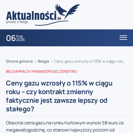
06
Aug
2026
Strona główna
Belgia
Ceny gazu wzrosły o 115% w ciągu roku – czy kontrakt zmienny faktycznie jest zawsze lepszy od stałego?
/
/
BELGIA
PRACA I FINANSE
SPOŁECZEŃSTWO
Ceny gazu wzrosły o 115% w ciągu
roku – czy kontrakt zmienny
faktycznie jest zawsze lepszy od
stałego?
Obecnie cena gazu na rynku hurtowym wynosi 58 euro za
megawatogodzinę, co stanowi najwyższy poziom od