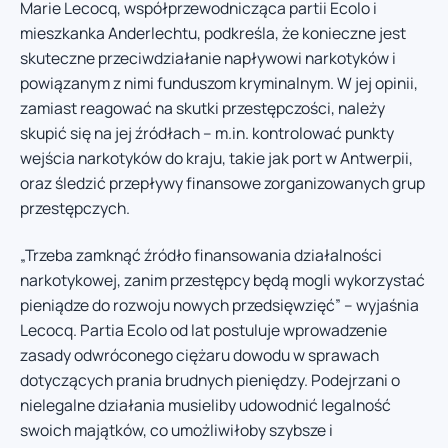
Marie Lecocq, współprzewodnicząca partii Ecolo i
mieszkanka Anderlechtu, podkreśla, że konieczne jest
skuteczne przeciwdziałanie napływowi narkotyków i
powiązanym z nimi funduszom kryminalnym. W jej opinii,
zamiast reagować na skutki przestępczości, należy
skupić się na jej źródłach – m.in. kontrolować punkty
wejścia narkotyków do kraju, takie jak port w Antwerpii,
oraz śledzić przepływy finansowe zorganizowanych grup
przestępczych.
„Trzeba zamknąć źródło finansowania działalności
narkotykowej, zanim przestępcy będą mogli wykorzystać
pieniądze do rozwoju nowych przedsięwzięć” – wyjaśnia
Lecocq. Partia Ecolo od lat postuluje wprowadzenie
zasady odwróconego ciężaru dowodu w sprawach
dotyczących prania brudnych pieniędzy. Podejrzani o
nielegalne działania musieliby udowodnić legalność
swoich majątków, co umożliwiłoby szybsze i