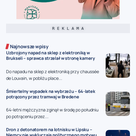
R E K L A M A
Najnowsze wpisy
Uzbrojony napad na sklep z elektroniką w
Brukseli – sprawca strzelał w stronę kamery
Do napadu na sklep z elektroniką przy chaussée
de Louvain, w pobliżu place...
Śmiertelny wypadek na wybrzeżu – 64-latek
potrącony przez tramwaj w Bredene
64-letni mężczyzna zginął w środę po południu
po potrąceniu przez...
Dron z detonatorem na lotnisku w Lipsku –
Niemcy nie wykluczają politycznego motywu