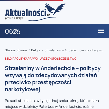
06
Aug
2026
Strona główna
Belgia
Strzelaniny w Anderlechcie – politycy wzywają do zdecydowanych działań przeciwko przestępczości narkotykowej
/
/
BELGIA
POLITYKA
PRAWO I URZĘDY
SPOŁECZEŃSTWO
Strzelaniny w Anderlechcie – politycy
wzywają do zdecydowanych działań
przeciwko przestępczości
narkotykowej
Po serii strzelanin, w tym jednej śmiertelnej, która miała
miejsce w dzielnicy Peterbos w Anderlechcie, rośnie