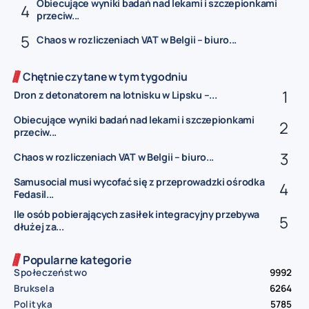
Obiecujące wyniki badań nad lekami i szczepionkami
przeciw...
Chaos w rozliczeniach VAT w Belgii – biuro...
Chętnie czytane w tym tygodniu
Dron z detonatorem na lotnisku w Lipsku –...
Obiecujące wyniki badań nad lekami i szczepionkami
przeciw...
Chaos w rozliczeniach VAT w Belgii – biuro...
Samusocial musi wycofać się z przeprowadzki ośrodka
Fedasil...
Ile osób pobierających zasiłek integracyjny przebywa
dłużej za...
Popularne kategorie
Społeczeństwo
9992
Bruksela
6264
Polityka
5785