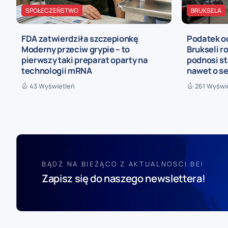
SPOŁECZEŃSTWO
BRUKSELA
FDA zatwierdziła szczepionkę
Podatek o
Moderny przeciw grypie – to
Brukseli r
pierwszy taki preparat oparty na
podnosi st
technologii mRNA
nawet o se
43 Wyświetleń
261 Wyświ
BĄDŹ NA BIEŻĄCO Z AKTUALNOSCI.BE!
Zapisz się do naszego newslettera!