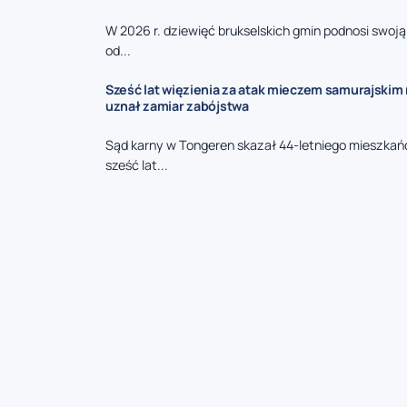
W 2026 r. dziewięć brukselskich gmin podnosi swoj
od...
Sześć lat więzienia za atak mieczem samurajskim n
uznał zamiar zabójstwa
Sąd karny w Tongeren skazał 44-letniego mieszkań
sześć lat...