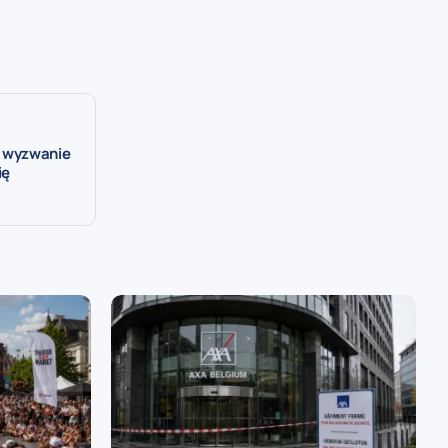
– wyzwanie
ię