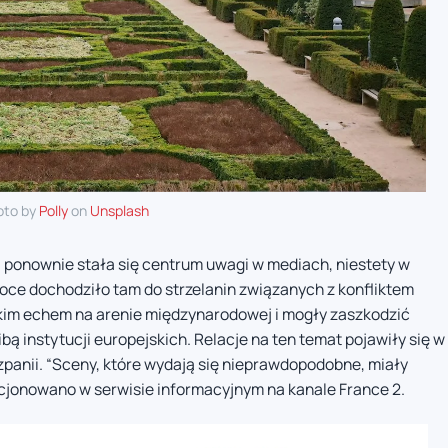
oto by
Polly
on
Unsplash
t, ponownie stała się centrum uwagi w mediach, niestety w
oce dochodziło tam do strzelanin związanych z konfliktem
okim echem na arenie międzynarodowej i mogły zaszkodzić
dzibą instytucji europejskich. Relacje na ten temat pojawiły się w
szpanii. “Sceny, które wydają się nieprawdopodobne, miały
lacjonowano w serwisie informacyjnym na kanale France 2.