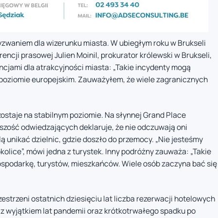
zwaniem dla wizerunku miasta. W ubiegłym roku w Brukseli
ncji prasowej Julien Moinil, prokurator królewski w Brukseli,
cjami dla atrakcyjności miasta: „Takie incydenty mogą
 poziomie europejskim. Zauważyłem, że wiele zagranicznych
ostaje na stabilnym poziomie. Na słynnej Grand Place
szość odwiedzających deklaruje, że nie odczuwają oni
ą unikać dzielnic, gdzie doszło do przemocy. „Nie jesteśmy
okolice”, mówi jedna z turystek. Inny podróżny zauważa: „Takie
ospodarkę, turystów, mieszkańców. Wiele osób zaczyna bać się
estrzeni ostatnich dziesięciu lat liczba rezerwacji hotelowych
, z wyjątkiem lat pandemii oraz krótkotrwałego spadku po