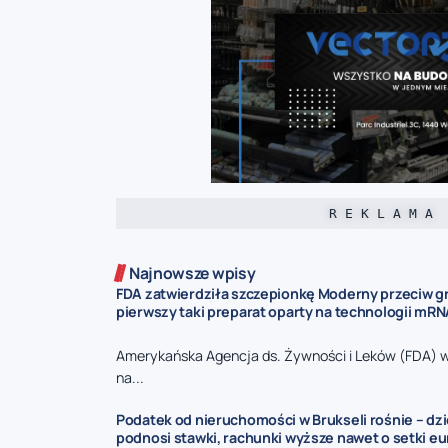
R E K L A M A
Najnowsze wpisy
FDA zatwierdziła szczepionkę Moderny przeciw gr
pierwszy taki preparat oparty na technologii mR
Amerykańska Agencja ds. Żywności i Leków (FDA) 
na...
Podatek od nieruchomości w Brukseli rośnie – dz
podnosi stawki, rachunki wyższe nawet o setki eu