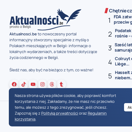
Chętnie cz
FDA zatw
przeciw g
Podatek 
Aktualnosci.be
to nowoczesny portal
rośnie – 
informacyjny stworzony specjalnie z myślą o
Sześć la
Polakach mieszkających w Belgii: informacje o
samurajs
lokalnych wydarzeniach, a także treści dotyczące
życia codziennego w Belgii.
Colruyt 
Liège...
Śledź nas, aby być na bieżąco z tym, co ważne!
Hasselt 
niebem..
Nasza strona używa plików cookie, aby poprawić komfort
korzystania z niej. Zakładamy, że nie masz nic przeciwko
temu, ale możesz z tego zrezygnować, jeśli chcesz.
Ak
Zapoznaj się z
Polityką prywatności
oraz
Regulamin
korzystania
.
Wiadomości Belgia
Wydarzenia Belgia
Informacje Belgia
Nowinki Belgia
Nowości Belgia
Co w Belgii
Aktualności Belgia | Wiadomości z Belgii | Informacje dla mieszkańców Belgii | Życie w Belgii | Praca w Belgii | Prawo i przepisy w Belgii | Wydarzenia lokalne Belgia | Edukacja w Belgii | Porady dla rezydentów Belgii | Codzienne życie w Belgii | Polonia w Belgii | Aktualności społeczno-polityczne | Przewodnik dla imigrantów w Belgii | Gospodarka Belgii | Kultura i tradyc