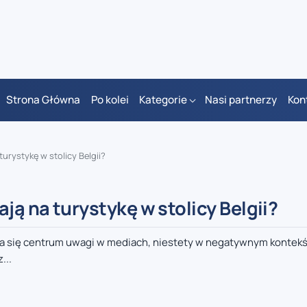
Strona Główna
Po kolei
Kategorie
Nasi partnerzy
Kon
urystykę w stolicy Belgii?
ją na turystykę w stolicy Belgii?
ała się centrum uwagi w mediach, niestety w negatywnym kontekś
...