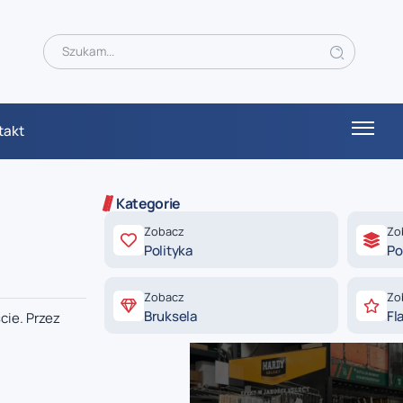
takt
Kategorie
Zobacz
Zo
Polityka
Po
Zobacz
Zo
Bruksela
Fl
cie. Przez