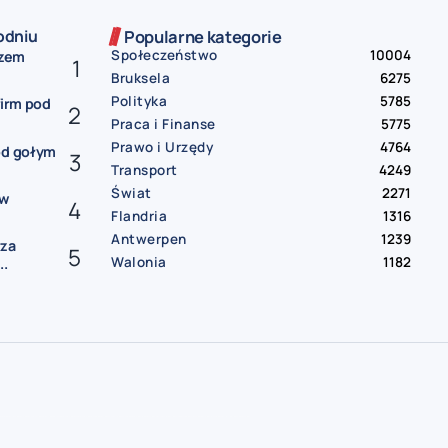
odniu
Popularne kategorie
Społeczeństwo
10004
czem
Bruksela
6275
Polityka
5785
firm pod
Praca i Finanse
5775
Prawo i Urzędy
4764
od gołym
Transport
4249
Świat
2271
ów
Flandria
1316
Antwerpen
1239
rza
Walonia
1182
..
gia
darmowe ogłoszenia Belgia
praca Belgia
praca od zaraz Belgia
oferty pracy Belgia
mieszkanie do wynajęcia Belgia
pokój do wynajęcia Belgia
wynajem Belgia
bus Belgia Polska
paczki Belgia Polska
przeprowadzki Belgia
sprzedam auto Belgia
samochód na sprzedaż Belgia
usługi remontowe Belgia
hydraulik Belgia
elektryk Belgia | sprzątanie Belgia
tłumacz przysięgły Belgia
księgowość Belgia