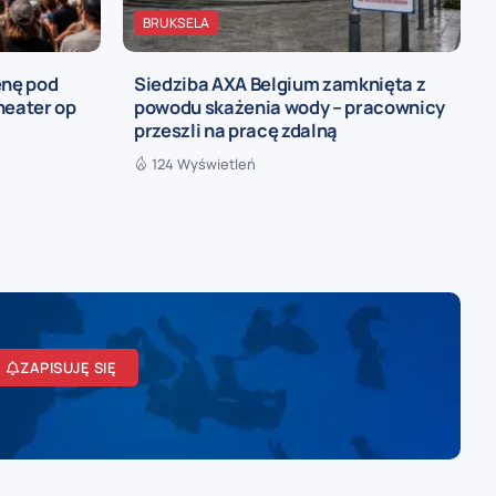
BRUKSELA
enę pod
Siedziba AXA Belgium zamknięta z
heater op
powodu skażenia wody – pracownicy
przeszli na pracę zdalną
124 Wyświetleń
ZAPISUJĘ SIĘ