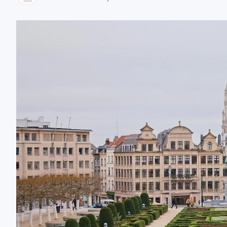
zaobserwuj nas
zaobserwuj nas
zaobserwuj nas
zaobserwuj nas