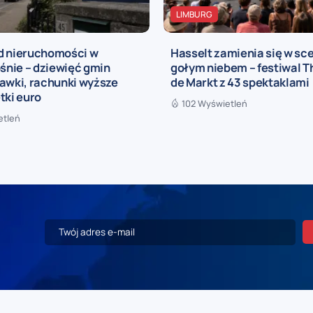
LIMBURG
d nieruchomości w
Hasselt zamienia się w sc
ośnie – dziewięć gmin
gołym niebem – festiwal T
awki, rachunki wyższe
de Markt z 43 spektaklami
tki euro
102 Wyświetleń
etleń