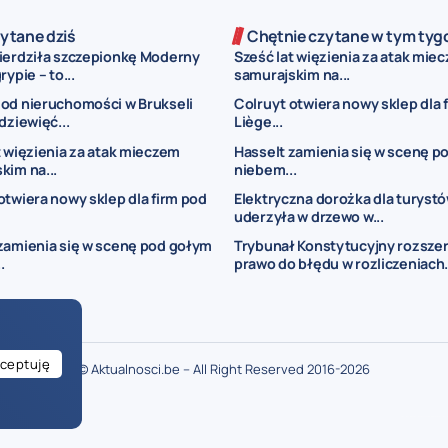
ytane dziś
Chętnie czytane w tym tyg
ierdziła szczepionkę Moderny
Sześć lat więzienia za atak mie
rypie – to...
samurajskim na...
od nieruchomości w Brukseli
Colruyt otwiera nowy sklep dla 
dziewięć...
Liège...
t więzienia za atak mieczem
Hasselt zamienia się w scenę p
kim na...
niebem...
otwiera nowy sklep dla firm pod
Elektryczna dorożka dla turyst
uderzyła w drzewo w...
zamienia się w scenę pod gołym
Trybunał Konstytucyjny rozsze
.
prawo do błędu w rozliczeniach.
ceptuję
© Aktualnosci.be – All Right Reserved 2016-2026
ogłoszenia Belgia
ogłoszenia dla Polaków w Belgii
drobne ogłoszenia Bel
je w Belgii