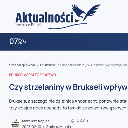
07
Aug
2026
Strona główna
Bruksela
Czy strzelaniny w Brukseli wpływają na t
/
/
BRUKSELA
SPOŁECZEŃSTWO
Czy strzelaniny w Brukseli wpływa
Bruksela, a szczególnie dzielnica Anderlecht, ponownie st
zaobserwuj nas
trzy kolejne noce dochodziło tam do strzelanin związanych z
zaobserwuj nas
Mateusz Kapica
571
0
2025-02-10
2 min czytania