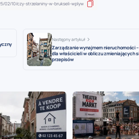
Następny artykuł
tyczny
Zarządzanie wynajmem nieruchomości 
dla właścicieli w obliczu zmieniających s
przepisów