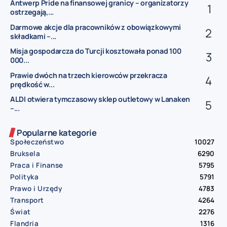
Antwerp Pride na finansowej granicy – organizatorzy
ostrzegają,...
Darmowe akcje dla pracowników z obowiązkowymi
składkami –...
Misja gospodarcza do Turcji kosztowała ponad 100
000...
Prawie dwóch na trzech kierowców przekracza
prędkość w...
ALDI otwiera tymczasowy sklep outletowy w Lanaken
–...
Popularne kategorie
Społeczeństwo
10027
Bruksela
6290
Praca i Finanse
5795
Polityka
5791
Prawo i Urzędy
4783
Transport
4264
Świat
2276
Flandria
1316