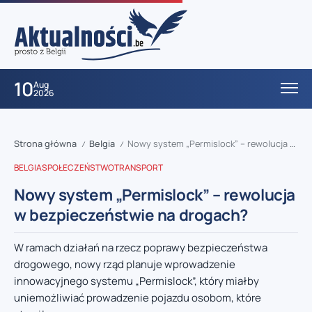
10
Aug
2026
Strona główna
Belgia
Nowy system „Permislock” – rewolucja w bezpieczeństwie na drogach?
/
/
BELGIA
SPOŁECZEŃSTWO
TRANSPORT
Nowy system „Permislock” – rewolucja
w bezpieczeństwie na drogach?
W ramach działań na rzecz poprawy bezpieczeństwa
drogowego, nowy rząd planuje wprowadzenie
innowacyjnego systemu „Permislock”, który miałby
uniemożliwiać prowadzenie pojazdu osobom, które