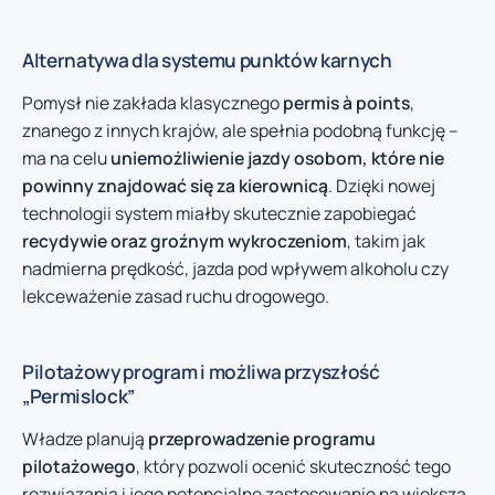
Alternatywa dla systemu punktów karnych
Pomysł nie zakłada klasycznego
permis à points
,
znanego z innych krajów, ale spełnia podobną funkcję –
ma na celu
uniemożliwienie jazdy osobom, które nie
powinny znajdować się za kierownicą
. Dzięki nowej
technologii system miałby skutecznie zapobiegać
recydywie oraz groźnym wykroczeniom
, takim jak
nadmierna prędkość, jazda pod wpływem alkoholu czy
lekceważenie zasad ruchu drogowego.
Pilotażowy program i możliwa przyszłość
„Permislock”
Władze planują
przeprowadzenie programu
pilotażowego
, który pozwoli ocenić skuteczność tego
rozwiązania i jego potencjalne zastosowanie na większą