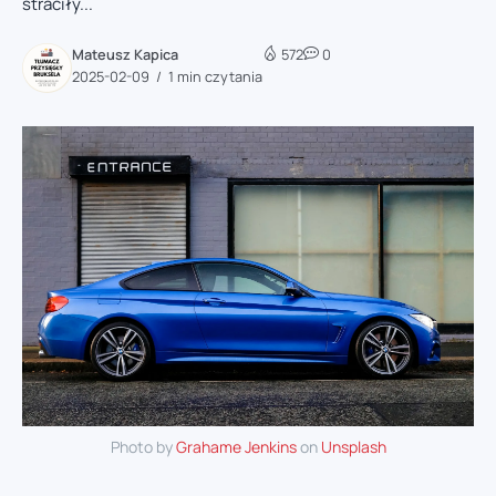
straciły...
Mateusz Kapica
572
0
2025-02-09
1 min czytania
Photo by
Grahame Jenkins
on
Unsplash