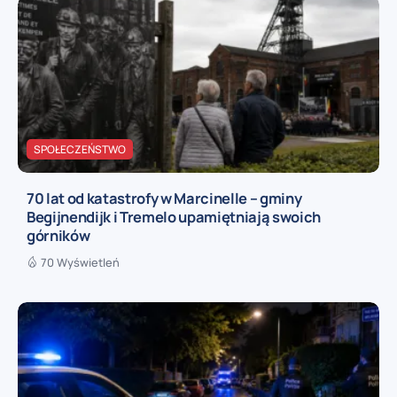
SPOŁECZEŃSTWO
70 lat od katastrofy w Marcinelle – gminy
Begijnendijk i Tremelo upamiętniają swoich
górników
70 Wyświetleń