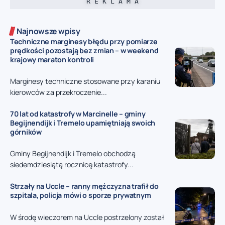
R E K L A M A
Najnowsze wpisy
Techniczne marginesy błędu przy pomiarze
prędkości pozostają bez zmian – w weekend
krajowy maraton kontroli
Marginesy techniczne stosowane przy karaniu
kierowców za przekroczenie...
70 lat od katastrofy w Marcinelle – gminy
Begijnendijk i Tremelo upamiętniają swoich
górników
Gminy Begijnendijk i Tremelo obchodzą
siedemdziesiątą rocznicę katastrofy...
Strzały na Uccle – ranny mężczyzna trafił do
szpitala, policja mówi o sporze prywatnym
W środę wieczorem na Uccle postrzelony został