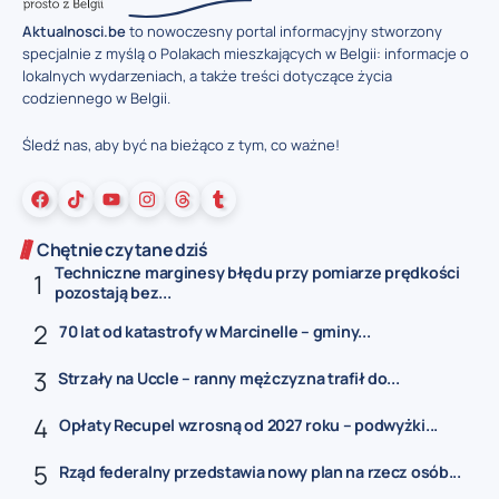
Aktualnosci.be
to nowoczesny portal informacyjny stworzony
specjalnie z myślą o Polakach mieszkających w Belgii: informacje o
lokalnych wydarzeniach, a także treści dotyczące życia
codziennego w Belgii.
Śledź nas, aby być na bieżąco z tym, co ważne!
Chętnie czytane dziś
Techniczne marginesy błędu przy pomiarze prędkości
pozostają bez...
70 lat od katastrofy w Marcinelle – gminy...
Strzały na Uccle – ranny mężczyzna trafił do...
Opłaty Recupel wzrosną od 2027 roku – podwyżki...
Rząd federalny przedstawia nowy plan na rzecz osób...