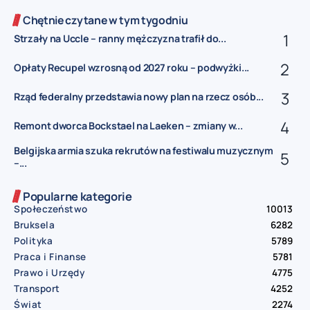
Chętnie czytane w tym tygodniu
Strzały na Uccle – ranny mężczyzna trafił do...
Opłaty Recupel wzrosną od 2027 roku – podwyżki...
Rząd federalny przedstawia nowy plan na rzecz osób...
Remont dworca Bockstael na Laeken – zmiany w...
Belgijska armia szuka rekrutów na festiwalu muzycznym
–...
Popularne kategorie
Społeczeństwo
10013
Bruksela
6282
Polityka
5789
Praca i Finanse
5781
Prawo i Urzędy
4775
Transport
4252
Świat
2274