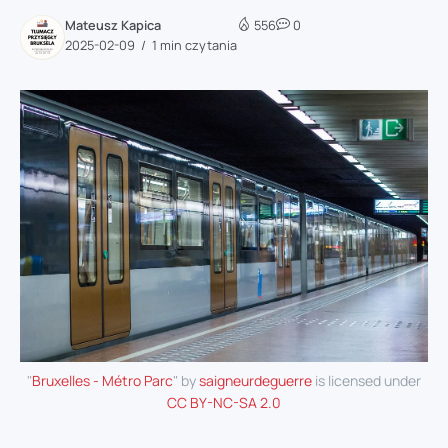
Mateusz Kapica
556
0
2025-02-09
1 min czytania
"
Bruxelles - Métro Parc
" by
saigneurdeguerre
is licensed under
CC BY-NC-SA 2.0