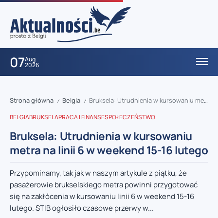
07
Aug
2026
Strona główna
Belgia
Bruksela: Utrudnienia w kursowaniu metra na linii 6 w weekend 15-16 lutego
/
/
BELGIA
BRUKSELA
PRACA I FINANSE
SPOŁECZEŃSTWO
Bruksela: Utrudnienia w kursowaniu
metra na linii 6 w weekend 15-16 lutego
Przypominamy, tak jak w naszym artykule z piątku, że
pasażerowie brukselskiego metra powinni przygotować
się na zakłócenia w kursowaniu linii 6 w weekend 15-16
lutego. STIB ogłosiło czasowe przerwy w...