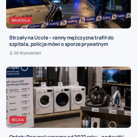
BRUKSELA
Strzały na Uccle – ranny mężczyzna trafił do
szpitala, policja mówi o sporze prywatnym
59 Wyświetleń
BELGIA
Opłaty Recupel wzrosną od 2027 roku – podwyżki