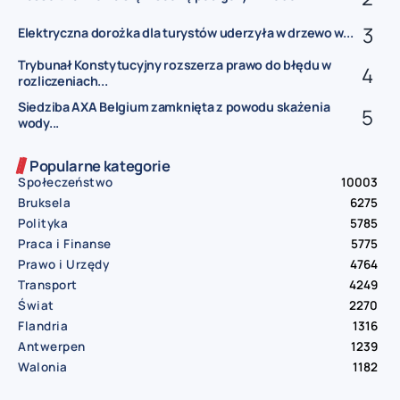
Elektryczna dorożka dla turystów uderzyła w drzewo w...
Trybunał Konstytucyjny rozszerza prawo do błędu w
rozliczeniach...
Siedziba AXA Belgium zamknięta z powodu skażenia
wody...
Popularne kategorie
Społeczeństwo
10003
Bruksela
6275
Polityka
5785
Praca i Finanse
5775
Prawo i Urzędy
4764
Transport
4249
Świat
2270
Flandria
1316
Antwerpen
1239
Walonia
1182