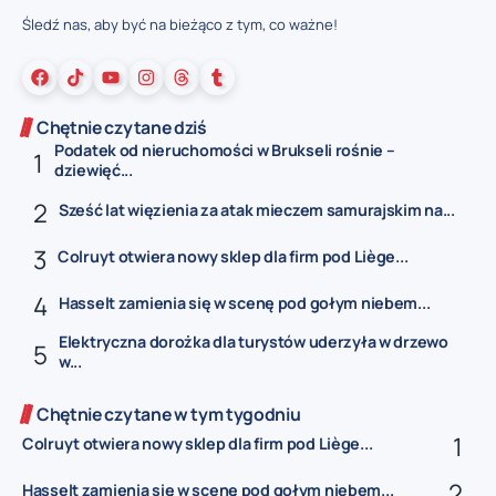
Śledź nas, aby być na bieżąco z tym, co ważne!
Chętnie czytane dziś
Podatek od nieruchomości w Brukseli rośnie –
dziewięć...
Sześć lat więzienia za atak mieczem samurajskim na...
Colruyt otwiera nowy sklep dla firm pod Liège...
Hasselt zamienia się w scenę pod gołym niebem...
Elektryczna dorożka dla turystów uderzyła w drzewo
w...
Chętnie czytane w tym tygodniu
Colruyt otwiera nowy sklep dla firm pod Liège...
Hasselt zamienia się w scenę pod gołym niebem...