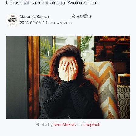
bonus-malus emerytalnego. Zwolnienie to...
Mateusz Kapica
933
0
2025-02-08
1 min czytania
Photo by
Ivan Aleksic
on
Unsplash