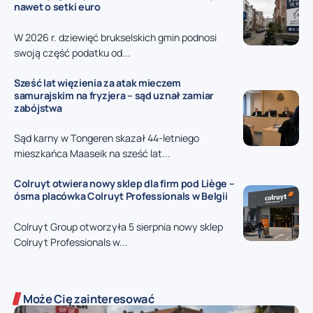
nawet o setki euro
W 2026 r. dziewięć brukselskich gmin podnosi
swoją część podatku od...
Sześć lat więzienia za atak mieczem
samurajskim na fryzjera – sąd uznał zamiar
zabójstwa
Sąd karny w Tongeren skazał 44-letniego
mieszkańca Maaseik na sześć lat...
Colruyt otwiera nowy sklep dla firm pod Liège –
ósma placówka Colruyt Professionals w Belgii
Colruyt Group otworzyła 5 sierpnia nowy sklep
Colruyt Professionals w...
Może Cię zainteresować