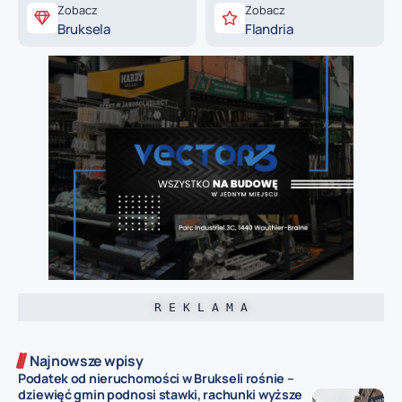
Zobacz
Zobacz
Bruksela
Flandria
R E K L A M A
Najnowsze wpisy
Podatek od nieruchomości w Brukseli rośnie –
dziewięć gmin podnosi stawki, rachunki wyższe