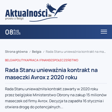
08
Aug
2026
Strona główna
Belgia
Rada Stanu unieważnia kontrakt na maseczki Avrox z 2020 roku
/
/
BELGIA
POLITYKA
PRACA I FINANSE
SPOŁECZEŃSTWO
Rada Stanu unieważnia kontrakt na
maseczki Avrox z 2020 roku
Rada Stanu unieważniła kontrakt zawarty w 2020 roku
przez belgijskie Ministerstwo Obrony na zakup 15 milionów
maseczek od firmy Avrox. Decyzja ta zapadła 16 stycznia i
otwiera drogę do potencjalnych...