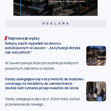
R E K L A M A
Najnowsze wpisy
Kolejny ciężki wypadek na dworcu
autobusowym w Leuven – „ta sytuacja dotyka
nas wszystkich”
W Leuven panuje duże poruszenie po kolejnym
poważnym zdarzeniu w rejonie...
Osoby ubiegające się o azyl wróciły do budynku
uznanego za niezdatny do zamieszkania –
skutek wstrzymania przeprowadzki do Uccle
Osoby ubiegające się o azyl, które miały zostać
przeniesione do nowego...