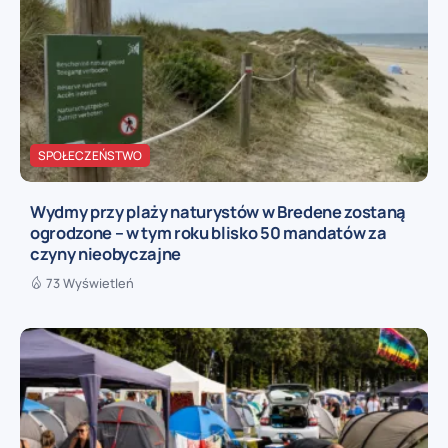
SPOŁECZEŃSTWO
Wydmy przy plaży naturystów w Bredene zostaną
ogrodzone – w tym roku blisko 50 mandatów za
czyny nieobyczajne
73 Wyświetleń