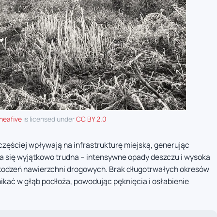
neafive
is licensed under
CC BY 2.0
ęściej wpływają na infrastrukturę miejską, generując
a się wyjątkowo trudna – intensywne opady deszczu i wysoka
kodzeń nawierzchni drogowych. Brak długotrwałych okresów
kać w głąb podłoża, powodując pęknięcia i osłabienie