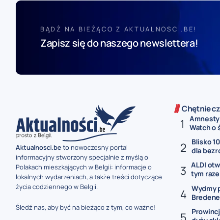
BĄDŹ NA BIEŻĄCO Z AKTUALNOSCI.BE!
Zapisz się do naszego newslettera!
Chętnie cz
Amnesty 
Watch o ś
Blisko 1
Aktualnosci.be
to nowoczesny portal
dla bezr
informacyjny stworzony specjalnie z myślą o
ALDI otw
Polakach mieszkających w Belgii: informacje o
tym raze
lokalnych wydarzeniach, a także treści dotyczące
życia codziennego w Belgii.
Wydmy p
Bredene 
Śledź nas, aby być na bieżąco z tym, co ważne!
Prowincj