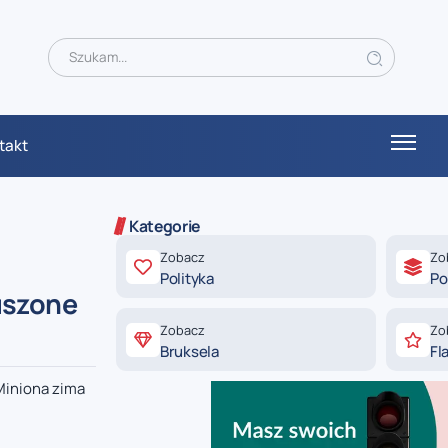
takt
Kategorie
Zobacz
Zo
Polityka
Po
uszone
Zobacz
Zo
Bruksela
Fl
Miniona zima