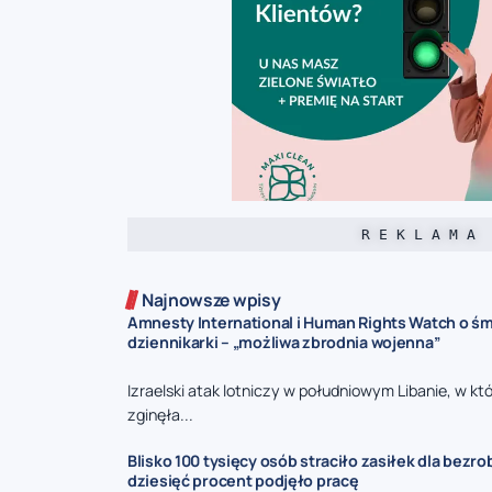
R E K L A M A
Najnowsze wpisy
Amnesty International i Human Rights Watch o śmi
dziennikarki – „możliwa zbrodnia wojenna”
Izraelski atak lotniczy w południowym Libanie, w kt
zginęła...
Blisko 100 tysięcy osób straciło zasiłek dla bezro
dziesięć procent podjęło pracę