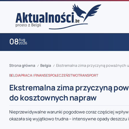
08
Aug
2026
Strona główna
Belgia
Ekstremalna zima przyczyną poważnych 
/
/
BELGIA
PRACA I FINANSE
SPOŁECZEŃSTWO
TRANSPORT
Ekstremalna zima przyczyną pow
do kosztownych napraw
zaobserwuj nas
Nieprzewidywalne warunki pogodowe coraz częściej wpływaj
okazała się wyjątkowo trudna – intensywne opady deszczu i
zaobserwuj nas