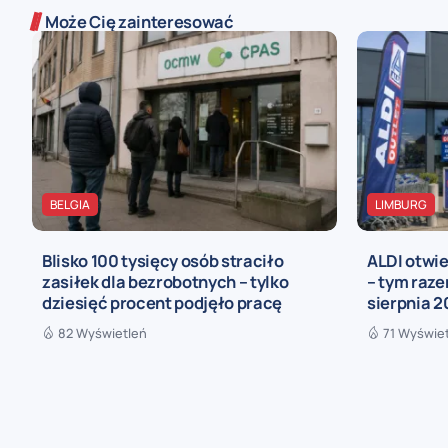
Może Cię zainteresować
BELGIA
LIMBURG
Blisko 100 tysięcy osób straciło
ALDI otwie
zasiłek dla bezrobotnych – tylko
– tym raze
dziesięć procent podjęło pracę
sierpnia 2
82 Wyświetleń
71 Wyświe