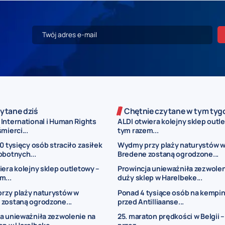
ytane dziś
Chętnie czytane w tym tyg
International i Human Rights
ALDI otwiera kolejny sklep outl
mierci...
tym razem...
00 tysięcy osób straciło zasiłek
Wydmy przy plaży naturystów 
obotnych...
Bredene zostaną ogrodzone...
iera kolejny sklep outletowy –
Prowincja unieważniła zezwolen
m...
duży sklep w Harelbeke...
rzy plaży naturystów w
Ponad 4 tysiące osób na kempi
zostaną ogrodzone...
przed Antilliaanse...
a unieważniła zezwolenie na
25. maraton prędkości w Belgii –