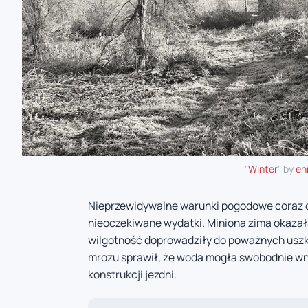
"
Winter
" by
en
Nieprzewidywalne warunki pogodowe coraz cz
nieoczekiwane wydatki. Miniona zima okazał
wilgotność doprowadziły do poważnych usz
mrozu sprawił, że woda mogła swobodnie wni
konstrukcji jezdni.