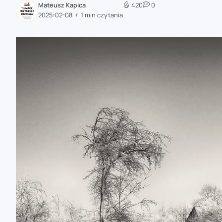
Mateusz Kapica
420
0
zaobserwuj nas
2025-02-08
1 min czytania
zaobserwuj nas
zaobserwuj nas
zaobserwuj nas