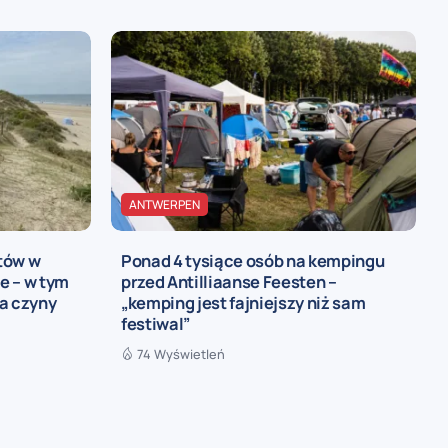
ANTWERPEN
tów w
Ponad 4 tysiące osób na kempingu
e – w tym
przed Antilliaanse Feesten –
a czyny
„kemping jest fajniejszy niż sam
festiwal”
74 Wyświetleń