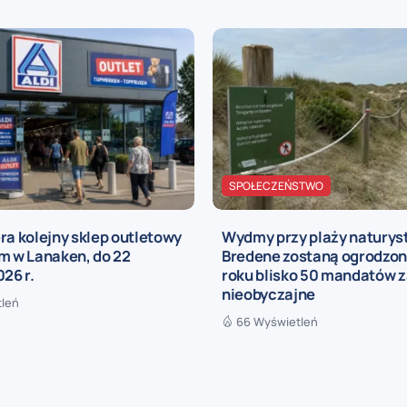
SPOŁECZEŃSTWO
ra kolejny sklep outletowy
Wydmy przy plaży naturys
m w Lanaken, do 22
Bredene zostaną ogrodzon
026 r.
roku blisko 50 mandatów z
nieobyczajne
tleń
66 Wyświetleń