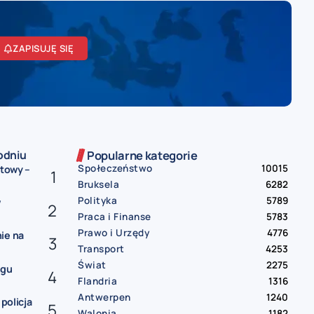
ZAPISUJĘ SIĘ
odniu
Popularne kategorie
Społeczeństwo
10015
etowy –
Bruksela
6282
Polityka
5789
w
Praca i Finanse
5783
Prawo i Urzędy
4776
ie na
Transport
4253
Świat
2275
ngu
Flandria
1316
Antwerpen
1240
 policja
Walonia
1182