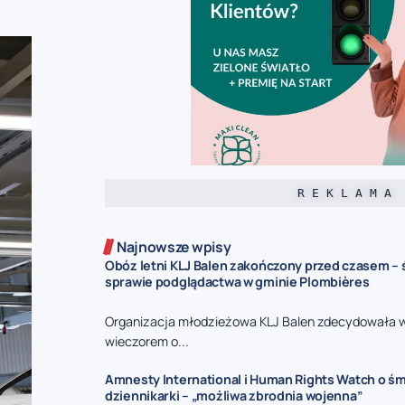
R E K L A M A
Najnowsze wpisy
Obóz letni KLJ Balen zakończony przed czasem –
sprawie podglądactwa w gminie Plombières
Organizacja młodzieżowa KLJ Balen zdecydowała 
wieczorem o...
Amnesty International i Human Rights Watch o śmi
dziennikarki – „możliwa zbrodnia wojenna”