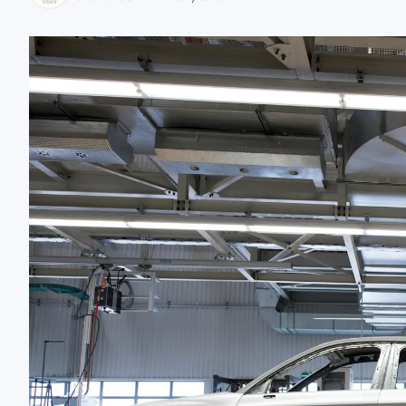
zaobserwuj nas
zaobserwuj nas
zaobserwuj nas
zaobserwuj nas