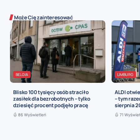
Może Cię zainteresować
BELGIA
LIMBURG
Blisko 100 tysięcy osób straciło
ALDI otwie
zasiłek dla bezrobotnych – tylko
– tym raze
dziesięć procent podjęło pracę
sierpnia 2
86 Wyświetleń
71 Wyświe