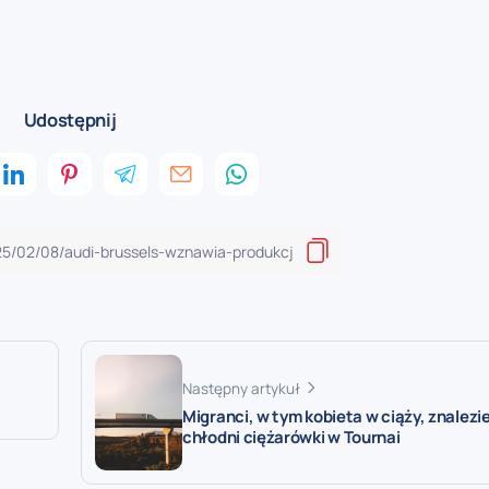
Udostępnij
Następny artykuł
Migranci, w tym kobieta w ciąży, znalezi
chłodni ciężarówki w Tournai