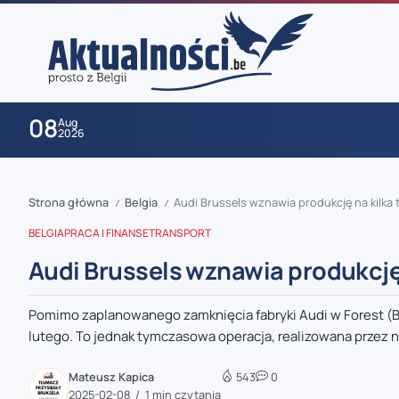
08
Aug
2026
Strona główna
Belgia
Audi Brussels wznawia produkcję na kilka 
/
/
BELGIA
PRACA I FINANSE
TRANSPORT
Audi Brussels wznawia produkcję 
Pomimo zaplanowanego zamknięcia fabryki Audi w Forest (B
zaobserwuj nas
lutego. To jednak tymczasowa operacja, realizowana przez ni
zaobserwuj nas
Mateusz Kapica
543
0
2025-02-08
1 min czytania