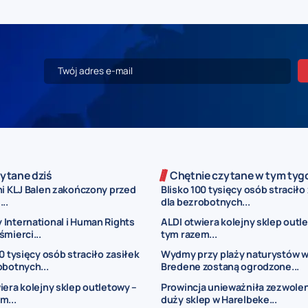
ytane dziś
Chętnie czytane w tym tyg
ni KLJ Balen zakończony przed
Blisko 100 tysięcy osób straciło
..
dla bezrobotnych...
International i Human Rights
ALDI otwiera kolejny sklep outl
śmierci...
tym razem...
0 tysięcy osób straciło zasiłek
Wydmy przy plaży naturystów 
obotnych...
Bredene zostaną ogrodzone...
iera kolejny sklep outletowy –
Prowincja unieważniła zezwolen
m...
duży sklep w Harelbeke...