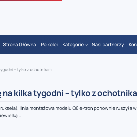
Strona Główna
Po kolei
Kategorie
Nasi partnerzy
Kon
tygodni – tylko z ochotnikami
na kilka tygodni – tylko z ochotnik
ruksela), linia montażowa modelu Q8 e-tron ponownie ruszyła w
ewielką...