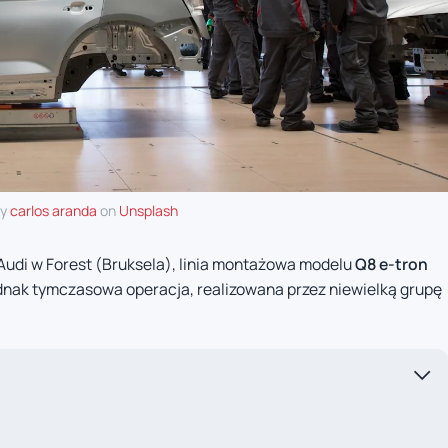
by
carlos aranda
on
Unsplash
udi w Forest (Bruksela), linia montażowa modelu
Q8 e-tron
ednak tymczasowa operacja, realizowana przez niewielką grupę