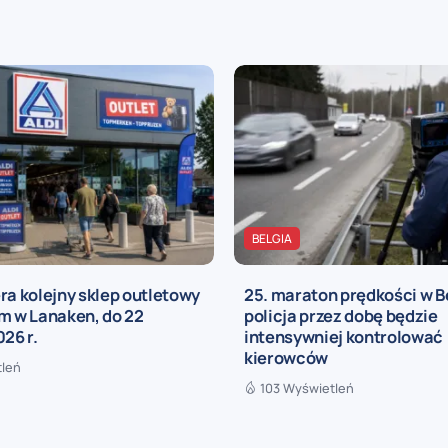
BELGIA
ra kolejny sklep outletowy
25. maraton prędkości w Be
m w Lanaken, do 22
policja przez dobę będzie
026 r.
intensywniej kontrolować
kierowców
tleń
103 Wyświetleń