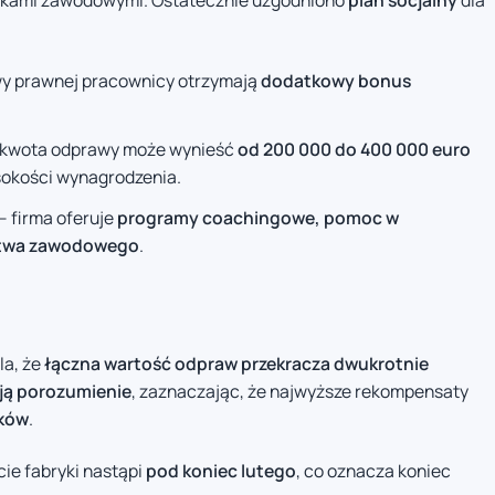
ązkami zawodowymi. Ostatecznie uzgodniono
plan socjalny
dla
y prawnej pracownicy otrzymają
dodatkowy bonus
 kwota odprawy może wynieść
od 200 000 do 400 000 euro
ysokości wynagrodzenia.
– firma oferuje
programy coachingowe, pomoc w
dztwa zawodowego
.
la, że
łączna wartość odpraw przekracza dwukrotnie
ją porozumienie
, zaznaczając, że najwyższe rekompensaty
ików
.
ie fabryki nastąpi
pod koniec lutego
, co oznacza koniec