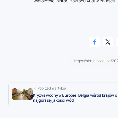
wieloletniej historii zakładu Audi w Brukseli.
Poprzedni artykuł
Kryzys wodny w Europie: Belgia wśród krajów o
najgorszej jakości wód