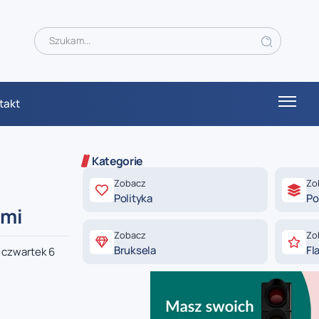
takt
Kategorie
Zobacz
Zo
Polityka
Po
ami
Zobacz
Zo
Bruksela
Fl
 czwartek 6