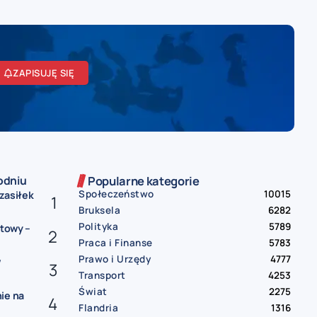
ZAPISUJĘ SIĘ
odniu
Popularne kategorie
Społeczeństwo
10015
 zasiłek
Bruksela
6282
Polityka
5789
etowy –
Praca i Finanse
5783
Prawo i Urzędy
4777
w
Transport
4253
Świat
2275
ie na
Flandria
1316