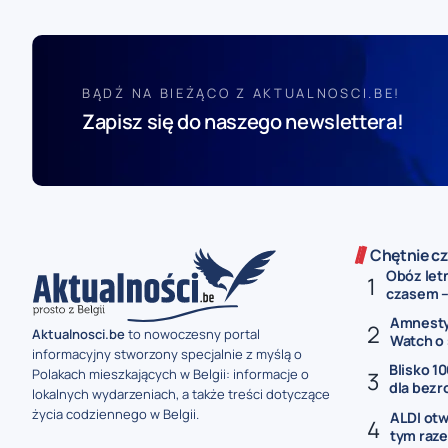
BĄDŹ NA BIEŻĄCO Z AKTUALNOSCI.BE!
Zapisz się do naszego newslettera!
Chętnie cz
Obóz let
czasem –.
Amnesty 
Aktualnosci.be
to nowoczesny portal
Watch o 
informacyjny stworzony specjalnie z myślą o
Blisko 10
Polakach mieszkających w Belgii: informacje o
dla bezr
lokalnych wydarzeniach, a także treści dotyczące
życia codziennego w Belgii.
ALDI otw
tym raze