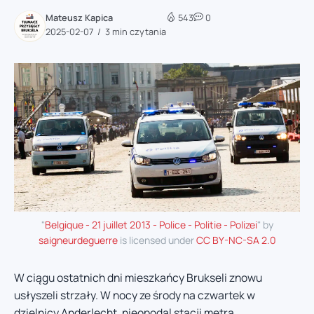
Mateusz Kapica
543
0
2025-02-07
3 min czytania
"
Belgique - 21 juillet 2013 - Police - Politie - Polizei
" by
saigneurdeguerre
is licensed under
CC BY-NC-SA 2.0
W ciągu ostatnich dni mieszkańcy Brukseli znowu
usłyszeli strzały. W nocy ze środy na czwartek w
dzielnicy Anderlecht, nieopodal stacji metra