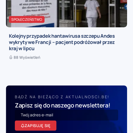
SPOŁECZEŃSTWO
Kolejny przypadek hantawirusa szczepu Andes
wykryty we Francji – pacjent podróżował przez
kraj w lipcu
88 Wyświetleń
BĄDŹ NA BIEŻĄCO Z AKTUALNOSCI.BE!
Zapisz się do naszego newslettera!
ZAPISUJĘ SIĘ