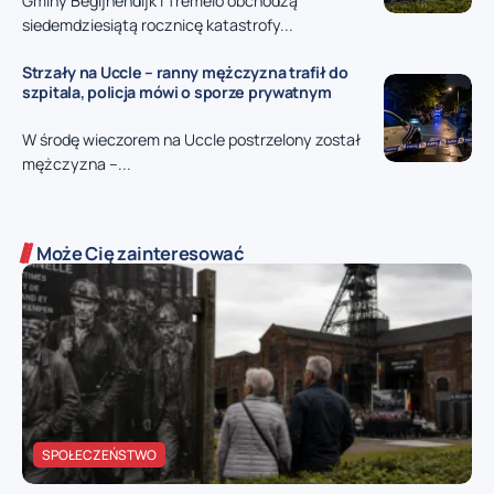
Gminy Begijnendijk i Tremelo obchodzą
siedemdziesiątą rocznicę katastrofy...
Strzały na Uccle – ranny mężczyzna trafił do
szpitala, policja mówi o sporze prywatnym
W środę wieczorem na Uccle postrzelony został
mężczyzna –...
Może Cię zainteresować
SPOŁECZEŃSTWO