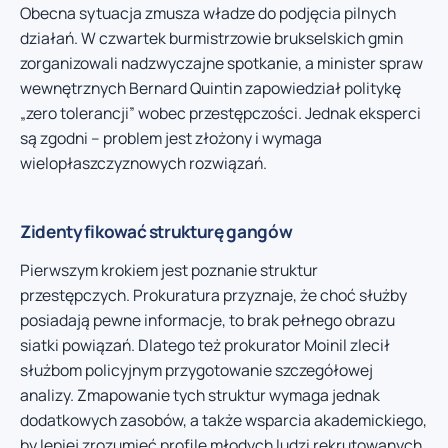
Obecna sytuacja zmusza władze do podjęcia pilnych
działań. W czwartek burmistrzowie brukselskich gmin
zorganizowali nadzwyczajne spotkanie, a minister spraw
wewnętrznych Bernard Quintin zapowiedział politykę
„zero tolerancji” wobec przestępczości. Jednak eksperci
są zgodni – problem jest złożony i wymaga
wielopłaszczyznowych rozwiązań.
Zidentyfikować strukturę gangów
Pierwszym krokiem jest poznanie struktur
przestępczych. Prokuratura przyznaje, że choć służby
posiadają pewne informacje, to brak pełnego obrazu
siatki powiązań. Dlatego też prokurator Moinil zlecił
służbom policyjnym przygotowanie szczegółowej
analizy. Zmapowanie tych struktur wymaga jednak
dodatkowych zasobów, a także wsparcia akademickiego,
by lepiej zrozumieć profile młodych ludzi rekrutowanych