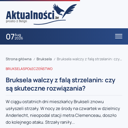
07
Aug
2026
Strona główna
Bruksela
Bruksela walczy z falą strzelanin: czy są skuteczne rozwiązania?
/
/
BRUKSELA
SPOŁECZEŃSTWO
Bruksela walczy z falą strzelanin: czy
są skuteczne rozwiązania?
W ciągu ostatnich dni mieszkańcy Brukseli znowu
usłyszeli strzały. W nocy ze środy na czwartek w dzielnicy
Anderlecht, nieopodal stacji metra Clemenceau, doszło
do kolejnego ataku. Strzały raniły...