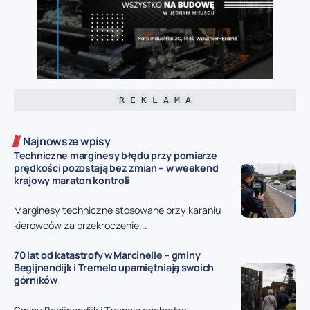
R E K L A M A
Najnowsze wpisy
Techniczne marginesy błędu przy pomiarze
prędkości pozostają bez zmian – w weekend
krajowy maraton kontroli
Marginesy techniczne stosowane przy karaniu
kierowców za przekroczenie...
70 lat od katastrofy w Marcinelle – gminy
Begijnendijk i Tremelo upamiętniają swoich
górników