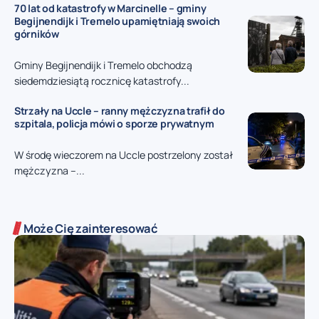
70 lat od katastrofy w Marcinelle – gminy
Begijnendijk i Tremelo upamiętniają swoich
górników
Gminy Begijnendijk i Tremelo obchodzą
siedemdziesiątą rocznicę katastrofy...
Strzały na Uccle – ranny mężczyzna trafił do
szpitala, policja mówi o sporze prywatnym
W środę wieczorem na Uccle postrzelony został
mężczyzna –...
Może Cię zainteresować