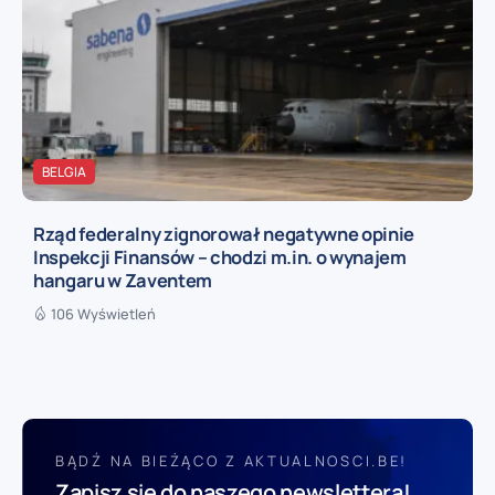
BELGIA
Rząd federalny zignorował negatywne opinie
Inspekcji Finansów – chodzi m.in. o wynajem
hangaru w Zaventem
106 Wyświetleń
BĄDŹ NA BIEŻĄCO Z AKTUALNOSCI.BE!
Zapisz się do naszego newslettera!