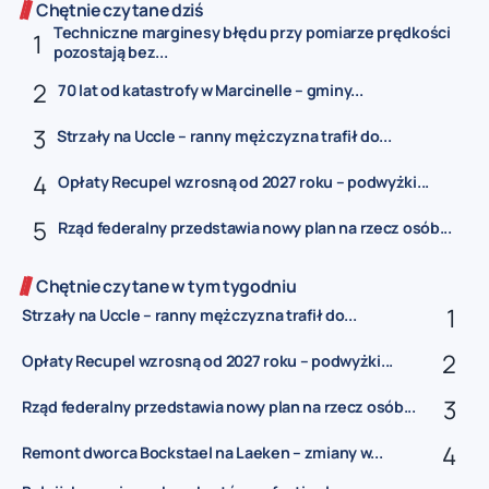
Chętnie czytane dziś
Techniczne marginesy błędu przy pomiarze prędkości
pozostają bez...
70 lat od katastrofy w Marcinelle – gminy...
Strzały na Uccle – ranny mężczyzna trafił do...
Opłaty Recupel wzrosną od 2027 roku – podwyżki...
Rząd federalny przedstawia nowy plan na rzecz osób...
Chętnie czytane w tym tygodniu
Strzały na Uccle – ranny mężczyzna trafił do...
Opłaty Recupel wzrosną od 2027 roku – podwyżki...
Rząd federalny przedstawia nowy plan na rzecz osób...
Remont dworca Bockstael na Laeken – zmiany w...