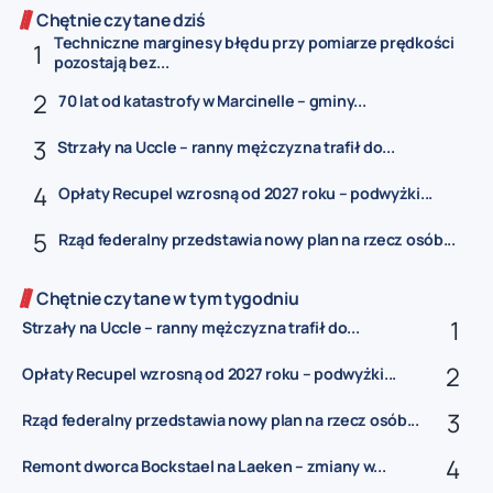
Chętnie czytane dziś
Techniczne marginesy błędu przy pomiarze prędkości
pozostają bez...
70 lat od katastrofy w Marcinelle – gminy...
Strzały na Uccle – ranny mężczyzna trafił do...
Opłaty Recupel wzrosną od 2027 roku – podwyżki...
Rząd federalny przedstawia nowy plan na rzecz osób...
Chętnie czytane w tym tygodniu
Strzały na Uccle – ranny mężczyzna trafił do...
Opłaty Recupel wzrosną od 2027 roku – podwyżki...
Rząd federalny przedstawia nowy plan na rzecz osób...
Remont dworca Bockstael na Laeken – zmiany w...