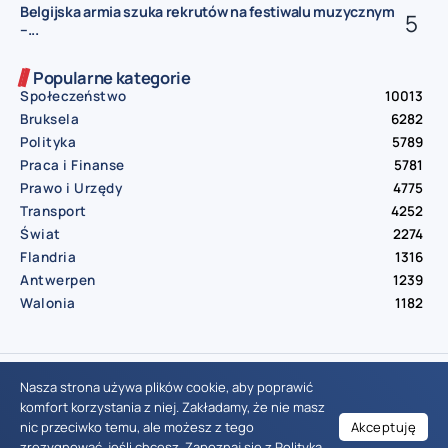
Belgijska armia szuka rekrutów na festiwalu muzycznym
–...
Popularne kategorie
Społeczeństwo
10013
Bruksela
6282
Polityka
5789
Praca i Finanse
5781
Prawo i Urzędy
4775
Transport
4252
Świat
2274
Flandria
1316
Antwerpen
1239
Walonia
1182
© Aktualnosci.be – All Right Reserved 2016-2026
Nasza strona używa plików cookie, aby poprawić
komfort korzystania z niej. Zakładamy, że nie masz
nic przeciwko temu, ale możesz z tego
Akceptuję
Wiadomości Belgia
Wydarzenia Belgia
Informacje Belgia
Nowinki Belgia
Nowości Belgia
Co w Belgii
Aktualności Belgia | Wiadomości z Belgii | Informacje dla mieszkańców Belgii | Życie w Belgii | Praca w Belgii | Prawo i przepisy w Belgii | Wydarzenia lokalne Belgia | Edukacja w Belgii | Porady dla rezydentów Belgii | Codzienne życie w Belgii | Polonia w Belgii | Aktualności społeczno-polityczne | Przewodnik dla imigrantów w Belgii | Gospodarka Belgii | Kultura i tradycje w Belgii
zrezygnować, jeśli chcesz. Zapoznaj się z
Polityką