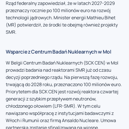
Rząd federalny zapowiedział, że w latach 2027-2029
przeznaczy rocznie po 100 milionów euro na rozwój
technologii jądrowych. Minister energii Mathieu Bihet
(MR) potwierdził, że środki te obejmą również projekty
SMR.
Wsparcie z Centrum Badań Nuklearnych w Mol
W Belgii Centrum Badań Nuklearnych (SCK CEN) w Mol
prowadzi badania nad reaktorami SMR już od czasu
decyzji poprzedniego rządu. Na pierwszą fazę rozwoju,
trwającą do 2028 roku, przeznaczono 100 milionów euro.
Priorytetem dla SCK CEN jest rozwój reaktora czwartej
generacji z szybkim przepływem neutronów,
chłodzonego ołowiem (LFR-SMR). W tym celu
nawiązano współpracę z instytucjami badawczymi z
Włoch i Rumunii oraz firmą Ansaldo Nucleare. Umowa
partnerska zostanie sfinalizowana na wiosnę.