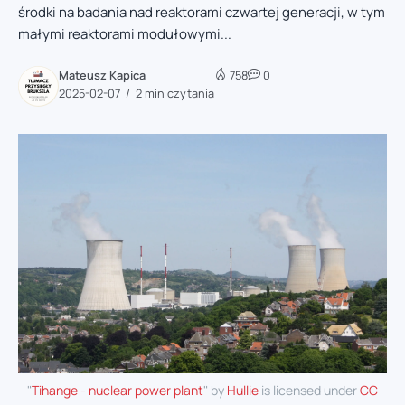
środki na badania nad reaktorami czwartej generacji, w tym
małymi reaktorami modułowymi...
Mateusz Kapica
758
0
2025-02-07
2 min czytania
"
Tihange - nuclear power plant
" by
Hullie
is licensed under
CC