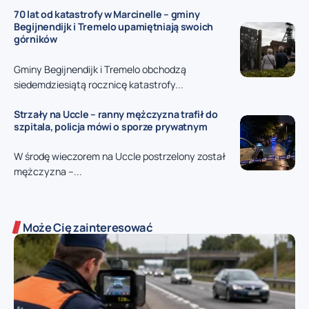
70 lat od katastrofy w Marcinelle – gminy
Begijnendijk i Tremelo upamiętniają swoich
górników
Gminy Begijnendijk i Tremelo obchodzą
siedemdziesiątą rocznicę katastrofy...
Strzały na Uccle – ranny mężczyzna trafił do
szpitala, policja mówi o sporze prywatnym
W środę wieczorem na Uccle postrzelony został
mężczyzna –...
Może Cię zainteresować