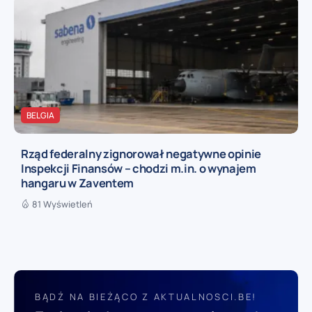
BELGIA
Rząd federalny zignorował negatywne opinie
Inspekcji Finansów – chodzi m.in. o wynajem
hangaru w Zaventem
81 Wyświetleń
BĄDŹ NA BIEŻĄCO Z AKTUALNOSCI.BE!