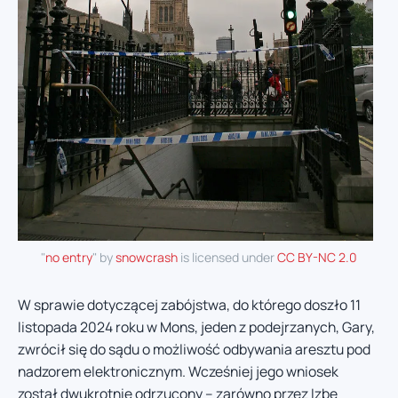
"
no entry
" by
snowcrash
is licensed under
CC BY-NC 2.0
W sprawie dotyczącej zabójstwa, do którego doszło 11
listopada 2024 roku w Mons, jeden z podejrzanych, Gary,
zwrócił się do sądu o możliwość odbywania aresztu pod
nadzorem elektronicznym. Wcześniej jego wniosek
został dwukrotnie odrzucony – zarówno przez Izbę