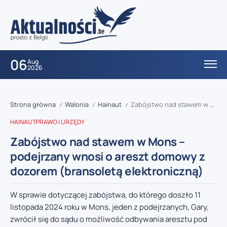
06
Aug
2026
Strona główna
Walonia
Hainaut
Zabójstwo nad stawem w Mons – podejrzany wnosi o areszt domowy z dozorem (bransoletą elektroniczną)
/
/
/
HAINAUT
PRAWO I URZĘDY
Zabójstwo nad stawem w Mons –
podejrzany wnosi o areszt domowy z
dozorem (bransoletą elektroniczną)
W sprawie dotyczącej zabójstwa, do którego doszło 11
listopada 2024 roku w Mons, jeden z podejrzanych, Gary,
zwrócił się do sądu o możliwość odbywania aresztu pod