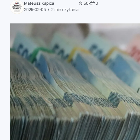
Mateusz Kapica
507
0
zaobserwuj nas
2025-02-06
2 min czytania
zaobserwuj nas
zaobserwuj nas
zaobserwuj nas