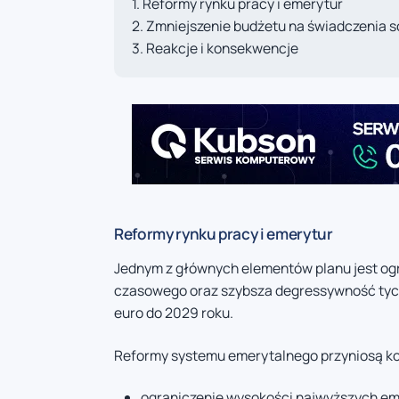
Reformy rynku pracy i emerytur
Zmniejszenie budżetu na świadczenia s
Reakcje i konsekwencje
Reformy rynku pracy i emerytur
Jednym z głównych elementów planu jest ogr
czasowego oraz szybsza degressywność tych
euro do 2029 roku.
Reformy systemu emerytalnego przyniosą kole
ograniczenie wysokości najwyższych em