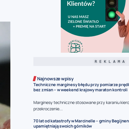
R E K L A M A
Najnowsze wpisy
Techniczne marginesy błędu przy pomiarze prędk
bez zmian – w weekend krajowy maraton kontroli
Marginesy techniczne stosowane przy karaniu kie
przekroczenie...
70 lat od katastrofy w Marcinelle – gminy Begijnen
upamiętniają swoich górników