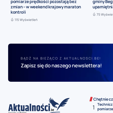
pomiarze prędkości pozostają bez
gminy Begi
zmian – w weekend krajowy maraton
upamiętni
kontroli
75 Wyświe
115 Wyświetleń
BĄDŹ NA BIEŻĄCO Z AKTUALNOSCI.BE!
Zapisz się do naszego newslettera!
Chętnie cz
Technicz
pomiarze 