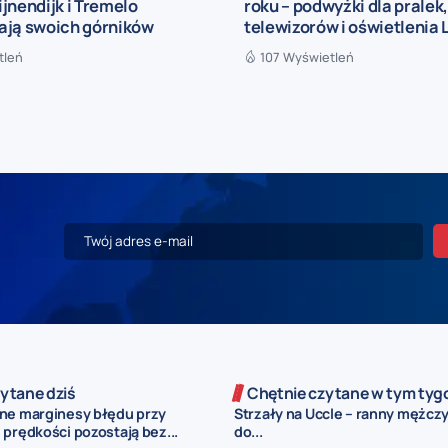
jnendijk i Tremelo
roku – podwyżki dla pralek
ają swoich górników
telewizorów i oświetlenia 
tleń
107 Wyświetleń
ytane dziś
Chętnie czytane w tym tyg
ne marginesy błędu przy
Strzały na Uccle – ranny mężczy
prędkości pozostają bez...
do...