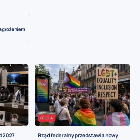
zagrożeniem
BELGIA
d 2027
Rząd federalny przedstawia nowy