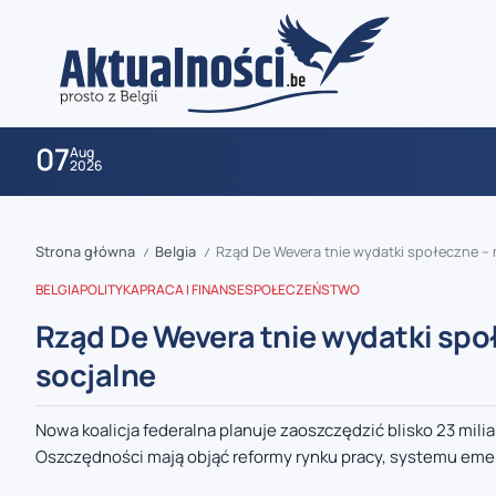
07
Aug
2026
Strona główna
Belgia
Rząd De Wevera tnie wydatki społeczne – 
/
/
BELGIA
POLITYKA
PRACA I FINANSE
SPOŁECZEŃSTWO
Rząd De Wevera tnie wydatki spo
socjalne
zaobserwuj nas
Nowa koalicja federalna planuje zaoszczędzić blisko 23 mil
Oszczędności mają objąć reformy rynku pracy, systemu emer
zaobserwuj nas