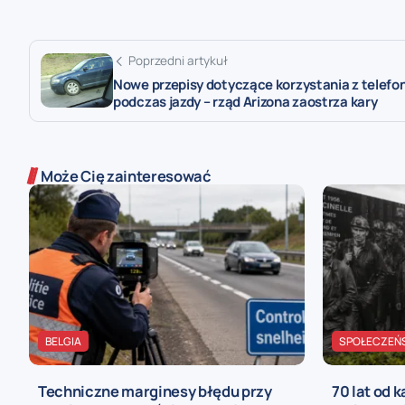
Poprzedni artykuł
Nowe przepisy dotyczące korzystania z telefo
podczas jazdy – rząd Arizona zaostrza kary
Może Cię zainteresować
BELGIA
SPOŁECZEŃ
Techniczne marginesy błędu przy
70 lat od 