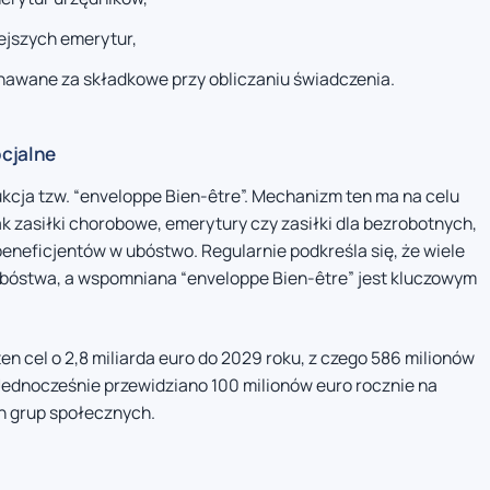
ejszych emerytur,
znawane za składkowe przy obliczaniu świadczenia.
ocjalne
kcja tzw. “enveloppe Bien-être”. Mechanizm ten ma na celu
 zasiłki chorobowe, emerytury czy zasiłki dla bezrobotnych,
eneficjentów w ubóstwo. Regularnie podkreśla się, że wiele
 ubóstwa, a wspomniana “enveloppe Bien-être” jest kluczowym
n cel o 2,8 miliarda euro do 2029 roku, z czego 586 milionów
Jednocześnie przewidziano 100 milionów euro rocznie na
h grup społecznych.