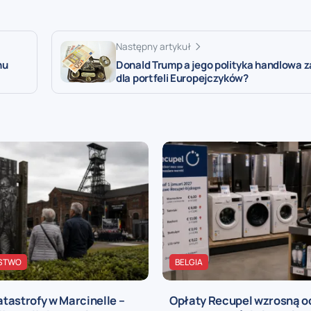
Następny artykuł
nu
Donald Trump a jego polityka handlowa 
dla portfeli Europejczyków?
STWO
BELGIA
katastrofy w Marcinelle –
Opłaty Recupel wzrosną o