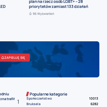
,
plan na rzecz osób LGBT+ – 28
LED
priorytetów zamiast 133 działań
96 Wyświetleń
ZAPISUJĘ SIĘ
odniu
Popularne kategorie
Społeczeństwo
10013
zna trafił
Bruksela
6282