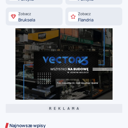
Zobacz
Zobacz
Bruksela
Flandria
R E K L A M A
Najnowsze wpisy