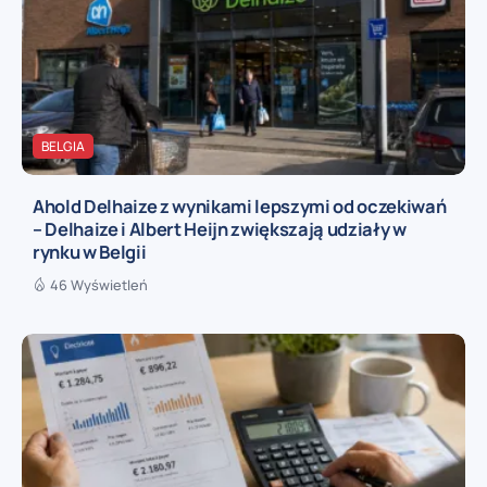
BELGIA
Ahold Delhaize z wynikami lepszymi od oczekiwań
– Delhaize i Albert Heijn zwiększają udziały w
rynku w Belgii
46 Wyświetleń