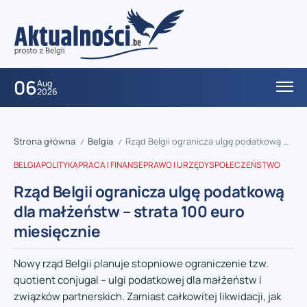
06
Aug
2026
Strona główna
Belgia
Rząd Belgii ogranicza ulgę podatkową dla małżeństw – strata 100 euro miesięcznie
/
/
BELGIA
POLITYKA
PRACA I FINANSE
PRAWO I URZĘDY
SPOŁECZEŃSTWO
Rząd Belgii ogranicza ulgę podatkową
dla małżeństw – strata 100 euro
miesięcznie
Nowy rząd Belgii planuje stopniowe ograniczenie tzw.
quotient conjugal – ulgi podatkowej dla małżeństw i
związków partnerskich. Zamiast całkowitej likwidacji, jak