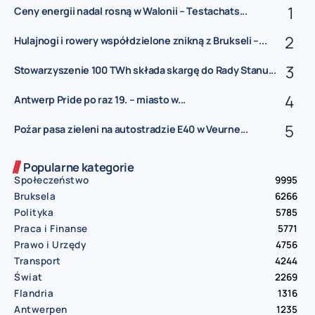
Ceny energii nadal rosną w Walonii – Testachats...
Hulajnogi i rowery współdzielone znikną z Brukseli –...
Stowarzyszenie 100 TWh składa skargę do Rady Stanu...
Antwerp Pride po raz 19. – miasto w...
Pożar pasa zieleni na autostradzie E40 w Veurne...
Popularne kategorie
Społeczeństwo
9995
Bruksela
6266
Polityka
5785
Praca i Finanse
5771
Prawo i Urzędy
4756
Transport
4244
Świat
2269
Flandria
1316
Antwerpen
1235