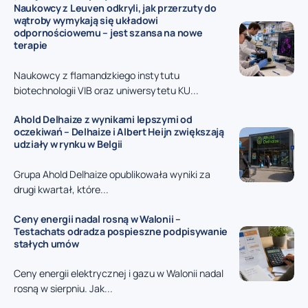
Naukowcy z Leuven odkryli, jak przerzuty do
wątroby wymykają się układowi
odpornościowemu – jest szansa na nowe
terapie
Naukowcy z flamandzkiego instytutu
biotechnologii VIB oraz uniwersytetu KU...
Ahold Delhaize z wynikami lepszymi od
oczekiwań – Delhaize i Albert Heijn zwiększają
udziały w rynku w Belgii
Grupa Ahold Delhaize opublikowała wyniki za
drugi kwartał, które...
Ceny energii nadal rosną w Walonii –
Testachats odradza pospieszne podpisywanie
stałych umów
Ceny energii elektrycznej i gazu w Walonii nadal
rosną w sierpniu. Jak...