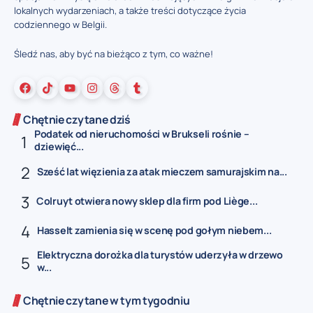
lokalnych wydarzeniach, a także treści dotyczące życia
codziennego w Belgii.
Śledź nas, aby być na bieżąco z tym, co ważne!
Chętnie czytane dziś
Podatek od nieruchomości w Brukseli rośnie –
dziewięć...
Sześć lat więzienia za atak mieczem samurajskim na...
Colruyt otwiera nowy sklep dla firm pod Liège...
Hasselt zamienia się w scenę pod gołym niebem...
Elektryczna dorożka dla turystów uderzyła w drzewo
w...
Chętnie czytane w tym tygodniu