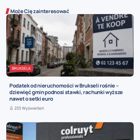
Może Cię zainteresować
BRUKSELA
Podatek od nieruchomości w Brukseli rośnie –
dziewięć gmin podnosi stawki, rachunki wyższe
nawet o setki euro
233 Wyświetleń