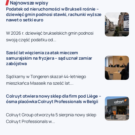
Najnowsze wpisy
Podatek od nieruchomości w Brukseli rośnie –
dziewięć gmin podnosi stawki, rachunki wyższe
nawet o setki euro
W 2026 r. dziewięć brukselskich gmin podnosi
swoją część podatku od...
Sześć lat więzienia za atak mieczem
samurajskim na fryzjera – sąd uznał zamiar
zabójstwa
Sąd karny w Tongeren skazał 44-letniego
mieszkańca Maaseik na sześć lat...
Colruyt otwiera nowy sklep dla firm pod Liège –
ósma placówka Colruyt Professionals w Belgii
Colruyt Group otworzyła 5 sierpnia nowy sklep
Colruyt Professionals w...