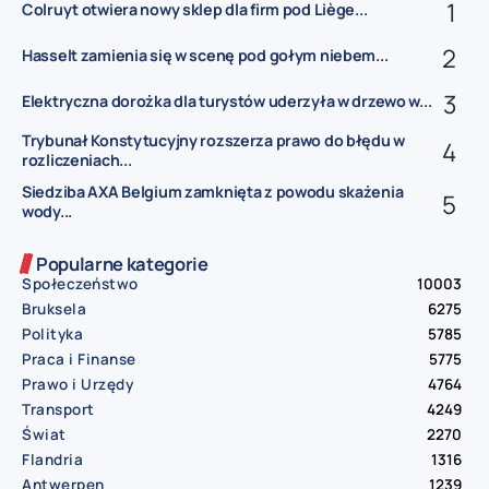
Colruyt otwiera nowy sklep dla firm pod Liège...
Hasselt zamienia się w scenę pod gołym niebem...
Elektryczna dorożka dla turystów uderzyła w drzewo w...
Trybunał Konstytucyjny rozszerza prawo do błędu w
rozliczeniach...
Siedziba AXA Belgium zamknięta z powodu skażenia
wody...
Popularne kategorie
Społeczeństwo
10003
Bruksela
6275
Polityka
5785
Praca i Finanse
5775
Prawo i Urzędy
4764
Transport
4249
Świat
2270
Flandria
1316
Antwerpen
1239