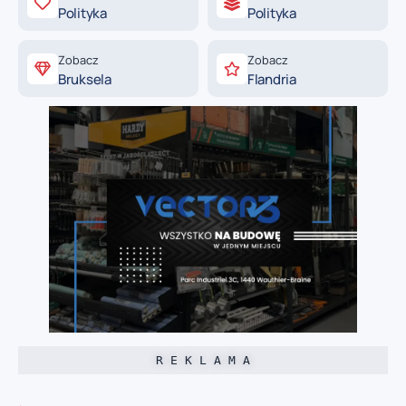
Polityka
Polityka
Zobacz
Zobacz
Bruksela
Flandria
R E K L A M A