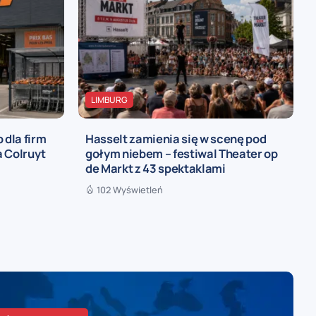
LIMBURG
 dla firm
Hasselt zamienia się w scenę pod
 Colruyt
gołym niebem – festiwal Theater op
de Markt z 43 spektaklami
102 Wyświetleń