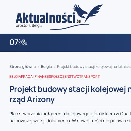
07
Aug
2026
Strona główna
Belgia
Projekt budowy stacji kolejowej na lotnis
/
/
BELGIA
PRACA I FINANSE
SPOŁECZEŃSTWO
TRANSPORT
Projekt budowy stacji kolejowej 
rząd Arizony
zaobserwuj nas
Plan stworzenia połączenia kolejowego z lotniskiem w Charl
najnowszej wersji dokumentu. W nowej treści nie pojawia się
zaobserwuj nas