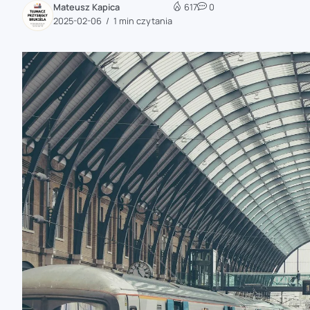
Mateusz Kapica
617
0
zaobserwuj nas
2025-02-06
1 min czytania
zaobserwuj nas
zaobserwuj nas
zaobserwuj nas