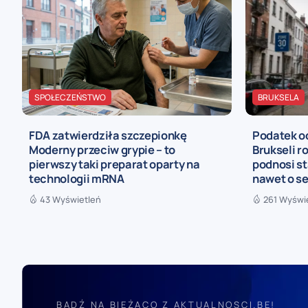
SPOŁECZEŃSTWO
BRUKSELA
FDA zatwierdziła szczepionkę
Podatek o
Moderny przeciw grypie – to
Brukseli r
pierwszy taki preparat oparty na
podnosi st
technologii mRNA
nawet o se
43 Wyświetleń
261 Wyświ
BĄDŹ NA BIEŻĄCO Z AKTUALNOSCI.BE!