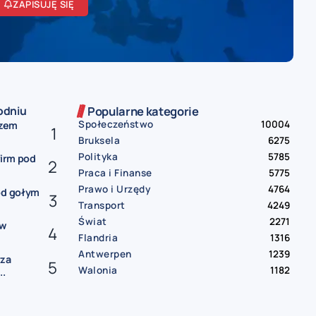
ZAPISUJĘ SIĘ
odniu
Popularne kategorie
Społeczeństwo
10004
czem
Bruksela
6275
Polityka
5785
firm pod
Praca i Finanse
5775
Prawo i Urzędy
4764
od gołym
Transport
4249
Świat
2271
ów
Flandria
1316
Antwerpen
1239
rza
Walonia
1182
..