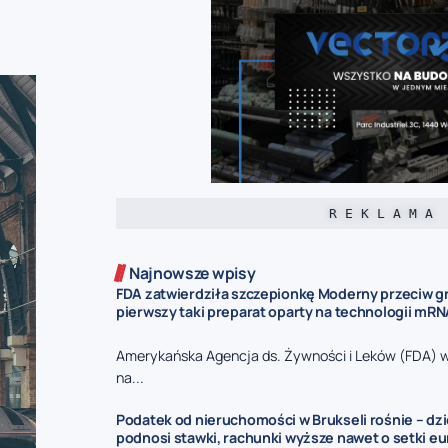
R E K L A M A
Najnowsze wpisy
FDA zatwierdziła szczepionkę Moderny przeciw gr
pierwszy taki preparat oparty na technologii mR
Amerykańska Agencja ds. Żywności i Leków (FDA) 
na...
Podatek od nieruchomości w Brukseli rośnie – dz
podnosi stawki, rachunki wyższe nawet o setki eu