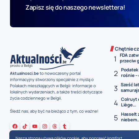
Zapisz się do naszego newslettera!
Chętnie cz
FDA zatw
przeciw g
Podatek 
Aktualnosci.be
to nowoczesny portal
rośnie – 
informacyjny stworzony specjalnie z myślą o
Sześć la
Polakach mieszkających w Belgii: informacje o
samurajs
lokalnych wydarzeniach, a także treści dotyczące
życia codziennego w Belgii.
Colruyt 
Liège...
Śledź nas, aby być na bieżąco z tym, co ważne!
Hasselt 
niebem..
Nasza strona używa plików cookie, aby poprawić komfort