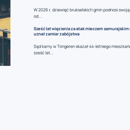
W 2026 r. dziewięć brukselskich gmin podnosi swoj
od...
Sześć lat więzienia za atak mieczem samurajskim n
uznał zamiar zabójstwa
Sąd karny w Tongeren skazał 44-letniego mieszkań
sześć lat...