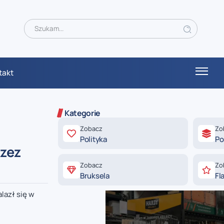
takt
Kategorie
Zobacz
Zo
Polityka
Po
rzez
Zobacz
Zo
Bruksela
Fl
lazł się w