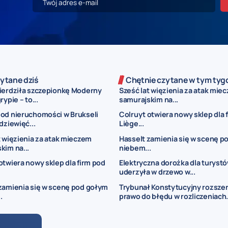
ytane dziś
Chętnie czytane w tym tyg
ierdziła szczepionkę Moderny
Sześć lat więzienia za atak mie
rypie – to...
samurajskim na...
od nieruchomości w Brukseli
Colruyt otwiera nowy sklep dla 
dziewięć...
Liège...
t więzienia za atak mieczem
Hasselt zamienia się w scenę p
kim na...
niebem...
otwiera nowy sklep dla firm pod
Elektryczna dorożka dla turyst
uderzyła w drzewo w...
zamienia się w scenę pod gołym
Trybunał Konstytucyjny rozsze
.
prawo do błędu w rozliczeniach.