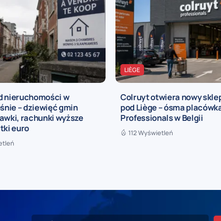
LIÈGE
d nieruchomości w
Colruyt otwiera nowy sklep
ośnie – dziewięć gmin
pod Liège – ósma placówka
awki, rachunki wyższe
Professionals w Belgii
tki euro
112 Wyświetleń
etleń