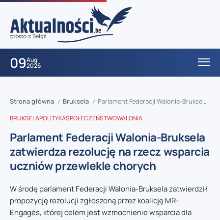
09
Aug
2026
Strona główna
Bruksela
Parlament Federacji Walonia-Bruksela zatwierdza rezolucję na rzecz wsparcia uczniów przewlekle chorych
/
/
BRUKSELA
POLITYKA
SPOŁECZEŃSTWO
WALONIA
Parlament Federacji Walonia-Bruksela
zatwierdza rezolucję na rzecz wsparcia
uczniów przewlekle chorych
W środę parlament Federacji Walonia-Bruksela zatwierdził
propozycję rezolucji zgłoszoną przez koalicję MR-
Engagés, której celem jest wzmocnienie wsparcia dla