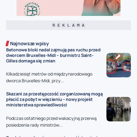
R E K L A M A
Najnowsze wpisy
Betonowe bloki nadal zajmują pas ruchu przed
dworcem Bruxelles-Midi – burmistrz Saint-
Gilles domaga się zmian
Kilkadziesiąt metrów od międzynarodowego
dworca Bruxelles-Midi, przy...
Skazani za przestępczość zorganizowaną mogą
płacić za pobyt w więzieniu – nowy projekt
ministerstwa sprawiedliwości
Podczas ostatniego przed wakacyjną przerwą
posiedzenia rady ministrów...