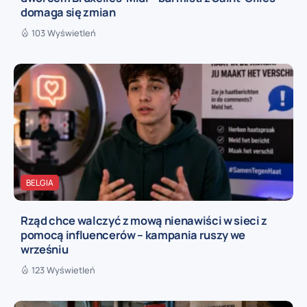
domaga się zmian
103 Wyświetleń
BELGIA
Rząd chce walczyć z mową nienawiści w sieci z
pomocą influencerów – kampania ruszy we
wrześniu
123 Wyświetleń