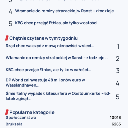
Włamanie do remizy strażackiej w Ranst – złodzieje...
KBC chce przejąć Ethias, ale tylko w całości...
Chętnie czytane w tym tygodniu
Rząd chce walczyć z mową nienawiści w sieci...
Włamanie do remizy strażackiej w Ranst – złodzieje...
KBC chce przejąć Ethias, ale tylko w całości...
DP World zainwestuje 48 milionów euro w
Waaslandhaven...
Śmiertelny wypadek kitesurfera w Oostduinkerke – 63-
latek zginął...
Popularne kategorie
Społeczeństwo
10018
Bruksela
6285