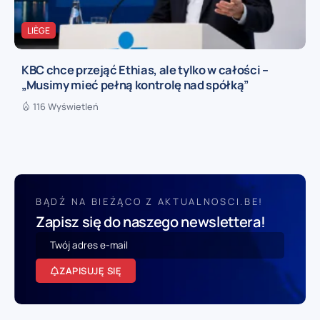
LIÈGE
KBC chce przejąć Ethias, ale tylko w całości –
„Musimy mieć pełną kontrolę nad spółką”
116 Wyświetleń
BĄDŹ NA BIEŻĄCO Z AKTUALNOSCI.BE!
Zapisz się do naszego newslettera!
ZAPISUJĘ SIĘ