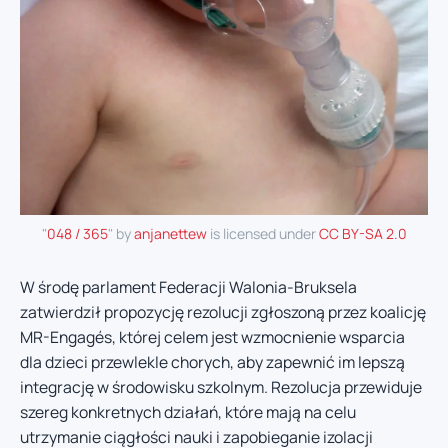
"
048 / 365
" by
anjanettew
is licensed under
CC BY-SA 2.0
W środę parlament Federacji Walonia-Bruksela
zatwierdził propozycję rezolucji zgłoszoną przez koalicję
MR-Engagés, której celem jest wzmocnienie wsparcia
dla dzieci przewlekle chorych, aby zapewnić im lepszą
integrację w środowisku szkolnym. Rezolucja przewiduje
szereg konkretnych działań, które mają na celu
utrzymanie ciągłości nauki i zapobieganie izolacji