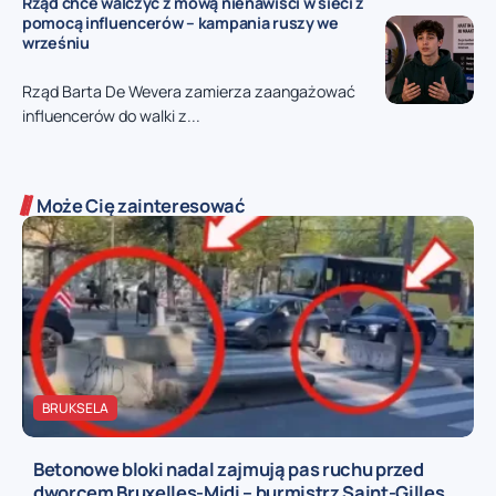
Rząd chce walczyć z mową nienawiści w sieci z
pomocą influencerów – kampania ruszy we
wrześniu
Rząd Barta De Wevera zamierza zaangażować
influencerów do walki z...
Może Cię zainteresować
BRUKSELA
Betonowe bloki nadal zajmują pas ruchu przed
dworcem Bruxelles-Midi – burmistrz Saint-Gilles