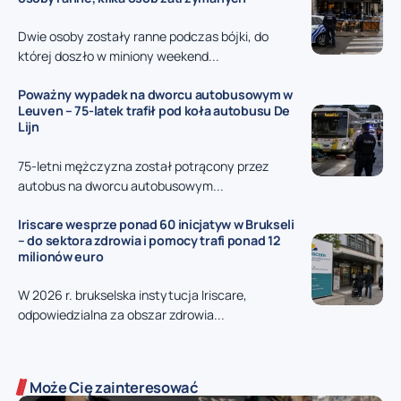
Dwie osoby zostały ranne podczas bójki, do
której doszło w miniony weekend...
Poważny wypadek na dworcu autobusowym w
Leuven – 75-latek trafił pod koła autobusu De
Lijn
75-letni mężczyzna został potrącony przez
autobus na dworcu autobusowym...
Iriscare wesprze ponad 60 inicjatyw w Brukseli
– do sektora zdrowia i pomocy trafi ponad 12
milionów euro
W 2026 r. brukselska instytucja Iriscare,
odpowiedzialna za obszar zdrowia...
Może Cię zainteresować