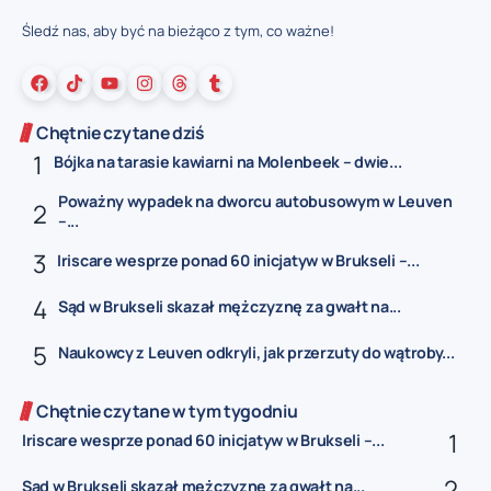
Śledź nas, aby być na bieżąco z tym, co ważne!
Chętnie czytane dziś
Bójka na tarasie kawiarni na Molenbeek – dwie...
Poważny wypadek na dworcu autobusowym w Leuven
–...
Iriscare wesprze ponad 60 inicjatyw w Brukseli –...
Sąd w Brukseli skazał mężczyznę za gwałt na...
Naukowcy z Leuven odkryli, jak przerzuty do wątroby...
Chętnie czytane w tym tygodniu
Iriscare wesprze ponad 60 inicjatyw w Brukseli –...
Sąd w Brukseli skazał mężczyznę za gwałt na...