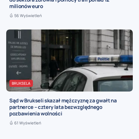
milionów euro
56 Wyświetleń
BRUKSELA
Sąd w Brukseli skazał mężczyznę za gwałt na
partnerce – cztery lata bezwzględnego
pozbawienia wolności
61 Wyświetleń