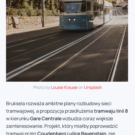
Photo by
Louise Krause
on
Unsplash
Bruksela rozważa ambitne plany rozbudowy sieci
tramwajowej, a propozycja przedłużenia
tramwaju linii 8
w kierunku
Gare Centrale
wzbudza coraz większe
zainteresowanie. Projekt, który miałby poprowadzić
tramwaj przez
Coudenberg i ulicę Ravenstein
, nie