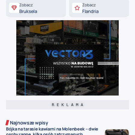
Zobacz
Zobacz
Bruksela
Flandria
R E K L A M A
Najnowsze wpisy
Bójka na tarasie kawiarni na Molenbeek – dwie
osoby ranne, kilka osób zatrzymanych