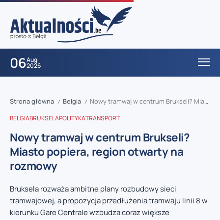
06
Aug
2026
Strona główna
Belgia
Nowy tramwaj w centrum Brukseli? Miasto popiera, region otwarty na rozmowy
/
/
BELGIA
BRUKSELA
POLITYKA
TRANSPORT
Nowy tramwaj w centrum Brukseli?
Miasto popiera, region otwarty na
rozmowy
Bruksela rozważa ambitne plany rozbudowy sieci
tramwajowej, a propozycja przedłużenia tramwaju linii 8 w
kierunku Gare Centrale wzbudza coraz większe