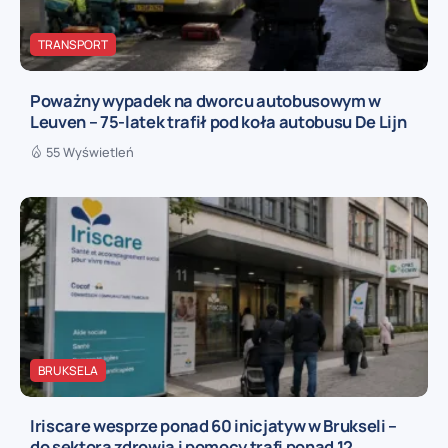
TRANSPORT
Poważny wypadek na dworcu autobusowym w
Leuven – 75-latek trafił pod koła autobusu De Lijn
55 Wyświetleń
BRUKSELA
Iriscare wesprze ponad 60 inicjatyw w Brukseli –
do sektora zdrowia i pomocy trafi ponad 12