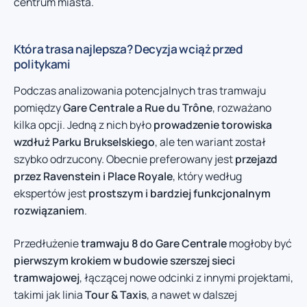
centrum miasta.
Która trasa najlepsza? Decyzja wciąż przed
politykami
Podczas analizowania potencjalnych tras tramwaju
pomiędzy
Gare Centrale a Rue du Trône
, rozważano
kilka opcji. Jedną z nich było
prowadzenie torowiska
wzdłuż Parku Brukselskiego
, ale ten wariant został
szybko odrzucony. Obecnie preferowany jest
przejazd
przez Ravenstein i Place Royale
, który według
ekspertów jest
prostszym i bardziej funkcjonalnym
rozwiązaniem
.
Przedłużenie
tramwaju 8 do Gare Centrale
mogłoby być
pierwszym krokiem w budowie szerszej sieci
tramwajowej
, łączącej nowe odcinki z innymi projektami,
takimi jak linia
Tour & Taxis
, a nawet w dalszej