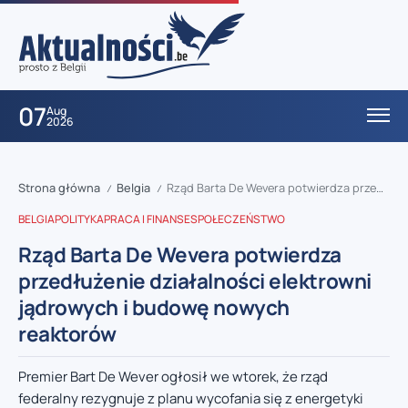
07
Aug
2026
Strona główna
Belgia
Rząd Barta De Wevera potwierdza przedłużenie działalności elektrowni jądrowych i budowę nowych reaktorów
/
/
BELGIA
POLITYKA
PRACA I FINANSE
SPOŁECZEŃSTWO
Rząd Barta De Wevera potwierdza
przedłużenie działalności elektrowni
jądrowych i budowę nowych
reaktorów
Premier Bart De Wever ogłosił we wtorek, że rząd
federalny rezygnuje z planu wycofania się z energetyki