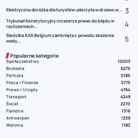
Elektryczna dorożka dla turystów uderzyła w drzewo w...
Trybunał Konstytucyjny rozszerza prawo do błędu w
rozliczeniach...
Siedziba AXA Belgium zamknięta z powodu skażenia
wody...
Popularne kategorie
Społeczeństwo
10003
Bruksela
6275
Polityka
5785
Praca i Finanse
5775
Prawo i Urzędy
4764
Transport
4249
Świat
2270
Flandria
1316
Antwerpen
1239
Walonia
1182