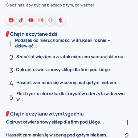
Śledź nas, aby być na bieżąco z tym, co ważne!
Chętnie czytane dziś
Podatek od nieruchomości w Brukseli rośnie –
dziewięć...
Sześć lat więzienia za atak mieczem samurajskim na...
Colruyt otwiera nowy sklep dla firm pod Liège...
Hasselt zamienia się w scenę pod gołym niebem...
Elektryczna dorożka dla turystów uderzyła w drzewo
w...
Chętnie czytane w tym tygodniu
Colruyt otwiera nowy sklep dla firm pod Liège...
Hasselt zamienia się w scenę pod gołym niebem...