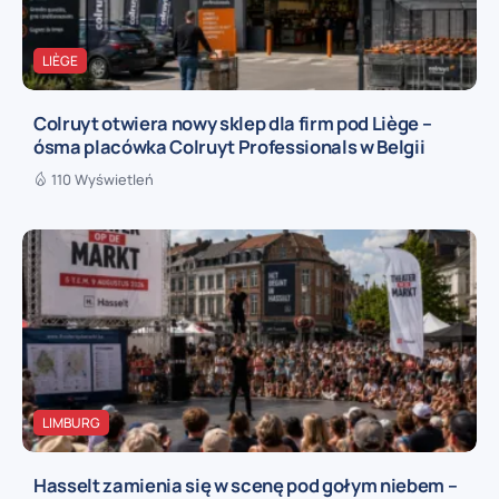
LIÈGE
Colruyt otwiera nowy sklep dla firm pod Liège –
ósma placówka Colruyt Professionals w Belgii
110 Wyświetleń
LIMBURG
Hasselt zamienia się w scenę pod gołym niebem –