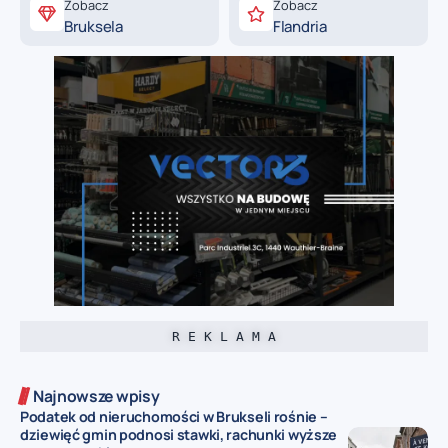
Zobacz
Zobacz
Bruksela
Flandria
R E K L A M A
Najnowsze wpisy
Podatek od nieruchomości w Brukseli rośnie –
dziewięć gmin podnosi stawki, rachunki wyższe