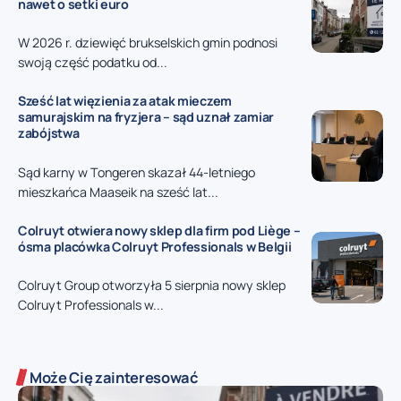
nawet o setki euro
W 2026 r. dziewięć brukselskich gmin podnosi
swoją część podatku od...
Sześć lat więzienia za atak mieczem
samurajskim na fryzjera – sąd uznał zamiar
zabójstwa
Sąd karny w Tongeren skazał 44-letniego
mieszkańca Maaseik na sześć lat...
Colruyt otwiera nowy sklep dla firm pod Liège –
ósma placówka Colruyt Professionals w Belgii
Colruyt Group otworzyła 5 sierpnia nowy sklep
Colruyt Professionals w...
Może Cię zainteresować