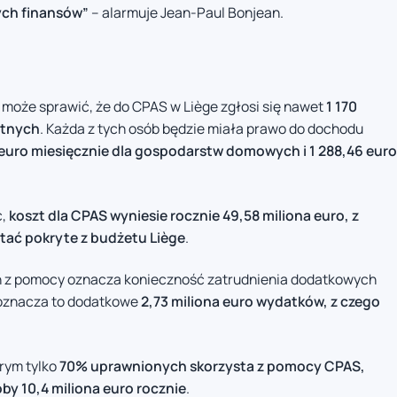
ych finansów”
– alarmuje Jean-Paul Bonjean.
 może sprawić, że do CPAS w Liège zgłosi się nawet
1 170
otnych
. Każda z tych osób będzie miała prawo do dochodu
 euro miesięcznie dla gospodarstw domowych i 1 288,46 euro
c,
koszt dla CPAS wyniesie rocznie 49,58 miliona euro, z
stać pokryte z budżetu Liège
.
ch z pomocy oznacza konieczność zatrudnienia dodatkowych
oznacza to dodatkowe
2,73 miliona euro wydatków, z czego
.
rym tylko
70% uprawnionych skorzysta z pomocy CPAS,
y 10,4 miliona euro rocznie
.