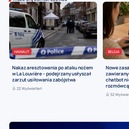
HAINAUT
BELGIA
Nakaz aresztowania po ataku nożem
Nowe zasa
w La Louvière – podejrzany usłyszał
zawieranyc
zarzut usiłowania zabójstwa
chatbot n
rozmówc
22 Wyświetleń
52 Wyświe