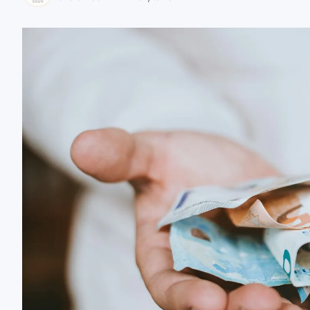
zaobserwuj nas
zaobserwuj nas
zaobserwuj nas
zaobserwuj nas