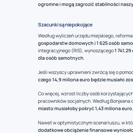
ogromne i mogą zagrozić stabilności nasz
Szacunki są niepokojące
Według wyliczeń urzędu miejskiego, reforma
gospodarstw domowych i 1 625 osób sam
integracyjnego (RIS), wynoszącego
1 741,29
dla osób samotnych
.
Jeśli wszyscy uprawnieni zwrócą się o pomo
czego 14,9 miliona euro będzie musiało zo
Co więcej, wzrost liczby osób korzystający
pracowników socjalnych. Według Bonjeana 
miasto musiałoby pokryć 1,43 miliona euro
Nawet w optymistycznym scenariuszu, w któ
dodatkowe obciążenie finansowe wyniosłob