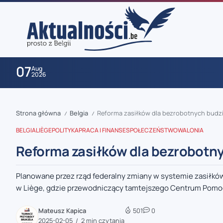
07
Aug
2026
Strona główna
Belgia
Reforma zasiłków dla bezrobotnych budzi
/
/
BELGIA
LIÈGE
POLITYKA
PRACA I FINANSE
SPOŁECZEŃSTWO
WALONIA
Reforma zasiłków dla bezrobotny
Planowane przez rząd federalny zmiany w systemie zasiłk
zaobserwuj nas
w Liège, gdzie przewodniczący tamtejszego Centrum Pomoc
zaobserwuj nas
Mateusz Kapica
501
0
2025-02-05
2 min czytania