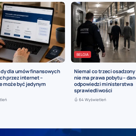
BELGIA
dy dla umów finansowych
Niemal co trzeci osadzony 
h przez internet –
nie ma prawa pobytu – dan
ie może być jedynym
odpowiedzi ministerstwa
ą
sprawiedliwości
tleń
64 Wyświetleń