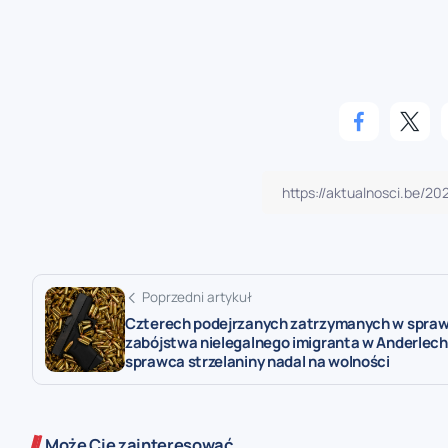
Poprzedni artykuł
Czterech podejrzanych zatrzymanych w spraw
zabójstwa nielegalnego imigranta w Anderlech
sprawca strzelaniny nadal na wolności
Może Cię zainteresować