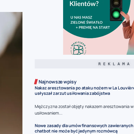
R E K L A M A
Najnowsze wpisy
Nakaz aresztowania po ataku nożem w La Louvièr
usłyszał zarzut usiłowania zabójstwa
Mężczyzna został objęty nakazem aresztowania w
usiłowaniem...
Nowe zasady dla umów finansowych zawieranych p
chatbot nie może być jedynym rozmówcą