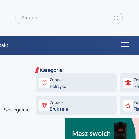
takt
Kategorie
Zobacz
Zo
Polityka
Po
Zobacz
Zo
Bruksela
Fl
. Szczególnie