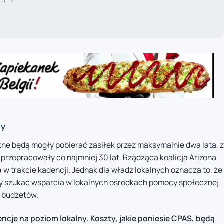
dy
tne będą mogły pobierać zasiłek przez maksymalnie dwa lata, z
 przepracowały co najmniej 30 lat. Rządząca koalicja Arizona
o
w trakcie kadencji. Jednak dla władz lokalnych oznacza to, że
ły szukać wsparcia w lokalnych ośrodkach pomocy społecznej
h budżetów.
cje na poziom lokalny. Koszty, jakie poniesie CPAS, będą