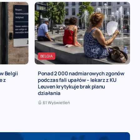
BELGIA
w Belgii
Ponad 2 000 nadmiarowych zgonów
e z
podczas fali upałów – lekarz z KU
Leuven krytykuje brak planu
działania
61 Wyświetleń