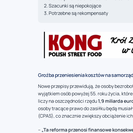
Szacunki są niepokojące
Potrzebne są rekompensaty
Groźba przeniesienia kosztów na samorzą
Nowe przepisy przewidują, że osoby bezrobo
wyjątkiem osób powyżej 55. roku życia, które
liczy na oszczędności rzędu
1,9 miliarda eur
osoby tracące prawo do zasiłku będą musia
(CPAS), co znacznie zwiększy obciążenie ic
–
„Ta reforma przenosi finansowe konsekwen