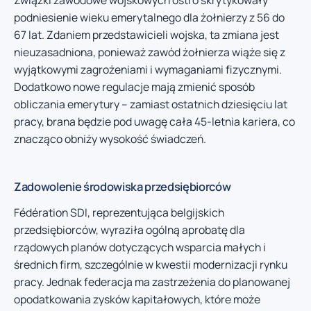
Związki zawodowe wojskowych ostro skrytykowały
podniesienie wieku emerytalnego dla żołnierzy z 56 do
67 lat. Zdaniem przedstawicieli wojska, ta zmiana jest
nieuzasadniona, ponieważ zawód żołnierza wiąże się z
wyjątkowymi zagrożeniami i wymaganiami fizycznymi.
Dodatkowo nowe regulacje mają zmienić sposób
obliczania emerytury – zamiast ostatnich dziesięciu lat
pracy, brana będzie pod uwagę cała 45-letnia kariera, co
znacząco obniży wysokość świadczeń.
Zadowolenie środowiska przedsiębiorców
Fédération SDI, reprezentująca belgijskich
przedsiębiorców, wyraziła ogólną aprobatę dla
rządowych planów dotyczących wsparcia małych i
średnich firm, szczególnie w kwestii modernizacji rynku
pracy. Jednak federacja ma zastrzeżenia do planowanej
opodatkowania zysków kapitałowych, które może