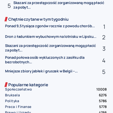
Skazani za przestępczość zorganizowaną mogą płacić
za pobyt...
Chętnie czytane w tym tygodniu
Ponad 9,5 tysiąca zgonów rocznie z powodu chorób...
Dron z ładunkiem wybuchowym na lotnisku w Lipsku...
Skazani za przestępczość zorganizowaną mogą płacić
za pobyt...
Ponad połowa osób wykluczonych z zasiłku dla
bezrobotnych...
Mniejsze zbiory jabłek i gruszek w Belgii –...
Popularne kategorie
Społeczeństwo
10008
Bruksela
6276
Polityka
5786
Praca i Finanse
5778
Prawo i Urzędy
4766