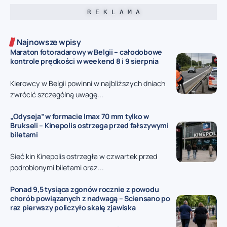
R E K L A M A
Najnowsze wpisy
Maraton fotoradarowy w Belgii – całodobowe
kontrole prędkości w weekend 8 i 9 sierpnia
Kierowcy w Belgii powinni w najbliższych dniach
zwrócić szczególną uwagę...
„Odyseja” w formacie Imax 70 mm tylko w
Brukseli – Kinepolis ostrzega przed fałszywymi
biletami
Sieć kin Kinepolis ostrzegła w czwartek przed
podrobionymi biletami oraz...
Ponad 9,5 tysiąca zgonów rocznie z powodu
chorób powiązanych z nadwagą – Sciensano po
raz pierwszy policzyło skalę zjawiska