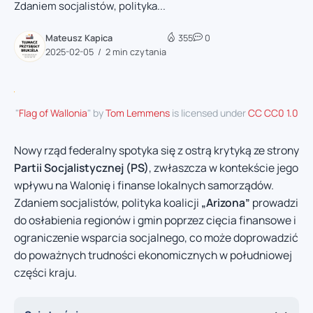
Zdaniem socjalistów, polityka...
Mateusz Kapica
355
0
2025-02-05
2 min czytania
"
Flag of Wallonia
" by
Tom Lemmens
is licensed under
CC CC0 1.0
Nowy rząd federalny spotyka się z ostrą krytyką ze strony
Partii Socjalistycznej (PS)
, zwłaszcza w kontekście jego
wpływu na Walonię i finanse lokalnych samorządów.
Zdaniem socjalistów, polityka koalicji
„Arizona”
prowadzi
do osłabienia regionów i gmin poprzez cięcia finansowe i
ograniczenie wsparcia socjalnego, co może doprowadzić
do poważnych trudności ekonomicznych w południowej
części kraju.