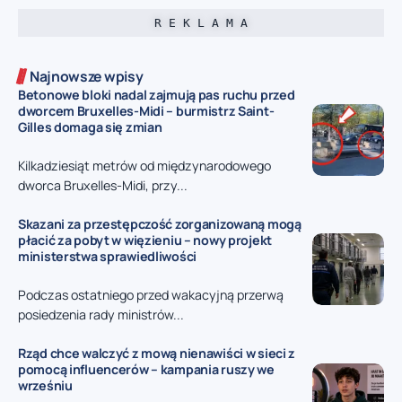
R E K L A M A
Najnowsze wpisy
Betonowe bloki nadal zajmują pas ruchu przed
dworcem Bruxelles-Midi – burmistrz Saint-
Gilles domaga się zmian
Kilkadziesiąt metrów od międzynarodowego
dworca Bruxelles-Midi, przy...
Skazani za przestępczość zorganizowaną mogą
płacić za pobyt w więzieniu – nowy projekt
ministerstwa sprawiedliwości
Podczas ostatniego przed wakacyjną przerwą
posiedzenia rady ministrów...
Rząd chce walczyć z mową nienawiści w sieci z
pomocą influencerów – kampania ruszy we
wrześniu