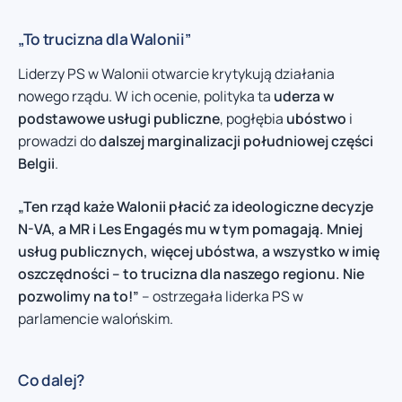
„To trucizna dla Walonii”
Liderzy PS w Walonii otwarcie krytykują działania
nowego rządu. W ich ocenie, polityka ta
uderza w
podstawowe usługi publiczne
, pogłębia
ubóstwo
i
prowadzi do
dalszej marginalizacji południowej części
Belgii
.
„Ten rząd każe Walonii płacić za ideologiczne decyzje
N-VA, a MR i Les Engagés mu w tym pomagają. Mniej
usług publicznych, więcej ubóstwa, a wszystko w imię
oszczędności – to trucizna dla naszego regionu. Nie
pozwolimy na to!”
– ostrzegała liderka PS w
parlamencie walońskim.
Co dalej?