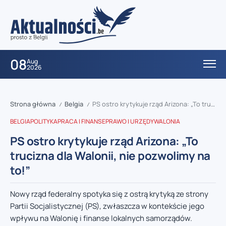
08
Aug
2026
Strona główna
Belgia
PS ostro krytykuje rząd Arizona: „To trucizna dla Walonii, nie pozwolimy na to!”
/
/
BELGIA
POLITYKA
PRACA I FINANSE
PRAWO I URZĘDY
WALONIA
PS ostro krytykuje rząd Arizona: „To
trucizna dla Walonii, nie pozwolimy na
to!”
Nowy rząd federalny spotyka się z ostrą krytyką ze strony
Partii Socjalistycznej (PS), zwłaszcza w kontekście jego
wpływu na Walonię i finanse lokalnych samorządów.