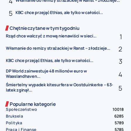
Włamanie do remizy strażackiej w Ranst – złodzieje...
KBC chce przejąć Ethias, ale tylko w całości...
Chętnie czytane w tym tygodniu
Rząd chce walczyć z mową nienawiści w sieci...
Włamanie do remizy strażackiej w Ranst – złodzieje...
KBC chce przejąć Ethias, ale tylko w całości...
DP World zainwestuje 48 milionów euro w
Waaslandhaven...
Śmiertelny wypadek kitesurfera w Oostduinkerke – 63-
latek zginął...
Popularne kategorie
Społeczeństwo
10018
Bruksela
6285
Polityka
5789
Praca i Finanse
5785