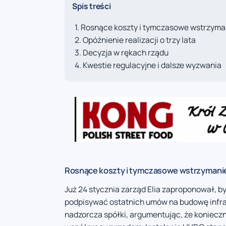
Spis treści
Rosnące koszty i tymczasowe wstrzyman
Opóźnienie realizacji o trzy lata
Decyzja w rękach rządu
Kwestie regulacyjne i dalsze wyzwania
Rosnące koszty i tymczasowe wstrzymanie
Już 24 stycznia zarząd Elia zaproponował, b
podpisywać ostatnich umów na budowę infras
nadzorcza spółki, argumentując, że koniecz