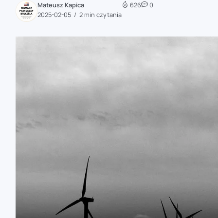
Mateusz Kapica
626
0
zaobserwuj nas
2025-02-05
2 min czytania
zaobserwuj nas
zaobserwuj nas
zaobserwuj nas