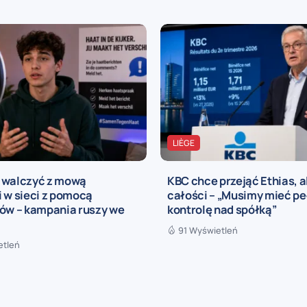
LIÈGE
 walczyć z mową
KBC chce przejąć Ethias, a
 w sieci z pomocą
całości – „Musimy mieć p
rów – kampania ruszy we
kontrolę nad spółką”
91 Wyświetleń
etleń