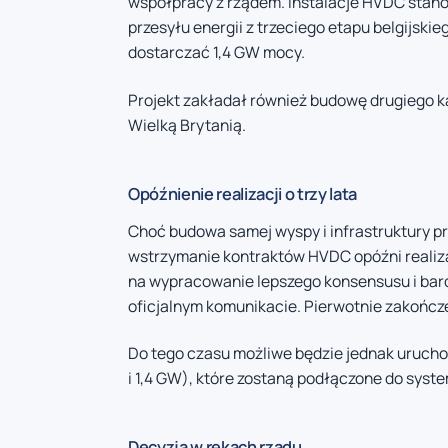
współpracy z rządem. Instalacje HVDC stano
przesyłu energii z trzeciego etapu belgijsk
dostarczać 1,4 GW mocy.
Projekt zakładał również budowę drugiego k
Wielką Brytanią.
Opóźnienie realizacji o trzy lata
Choć budowa samej wyspy i infrastruktury pr
wstrzymanie kontraktów HVDC opóźni realizacj
na wypracowanie lepszego konsensusu i bard
oficjalnym komunikacie. Pierwotnie zakończ
Do tego czasu możliwe będzie jednak uruch
i 1,4 GW), które zostaną podłączone do syst
Decyzja w rękach rządu