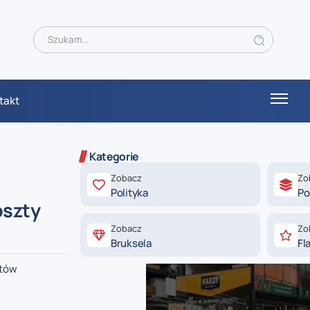
takt
Kategorie
Zobacz
Zo
Polityka
Po
oszty
Zobacz
Zo
Bruksela
Fl
któw