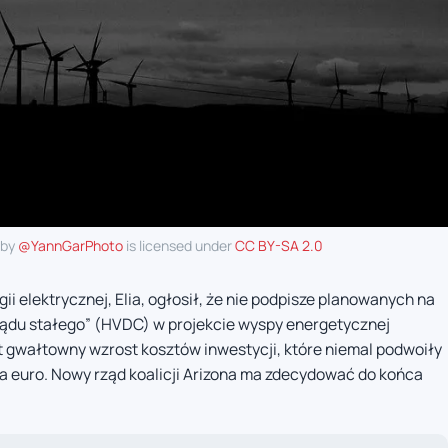
 by
@YannGarPhoto
is licensed under
CC BY-SA 2.0
ii elektrycznej, Elia, ogłosił, że nie podpisze planowanych na
rądu stałego” (HVDC) w projekcie wyspy energetycznej
st gwałtowny wzrost kosztów inwestycji, które niemal podwoiły
arda euro. Nowy rząd koalicji Arizona ma zdecydować do końca