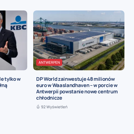
ANTWERPEN
le tylko w
DP World zainwestuje 48 milionów
ełną
euro w Waaslandhaven – w porcie w
Antwerpii powstanie nowe centrum
chłodnicze
92 Wyświetleń