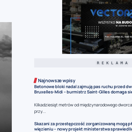
R E K L A M A
Najnowsze wpisy
Betonowe bloki nadal zajmują pas ruchu przed d
Bruxelles-Midi – burmistrz Saint-Gilles domaga s
Kilkadziesiąt metrów od międzynarodowego dworca 
przy...
Skazani za przestępczość zorganizowaną mogą pł
więzieniu – nowy projekt ministerstwa sprawiedl