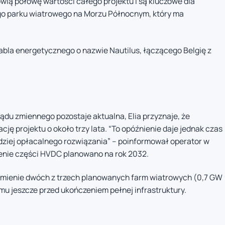
wią połowę wartości całego projektu i są kluczowe dla
iego parku wiatrowego na Morzu Północnym, który ma
abla energetycznego o nazwie Nautilus, łączącego Belgię z
ądu zmiennego pozostaje aktualna, Elia przyznaje, że
ę projektu o około trzy lata. “To opóźnienie daje jednak czas
ziej opłacalnego rozwiązania” – poinformował operator w
enie części HVDC planowano na rok 2032.
omienie dwóch z trzech planowanych farm wiatrowych (0,7 GW
emu jeszcze przed ukończeniem pełnej infrastruktury.