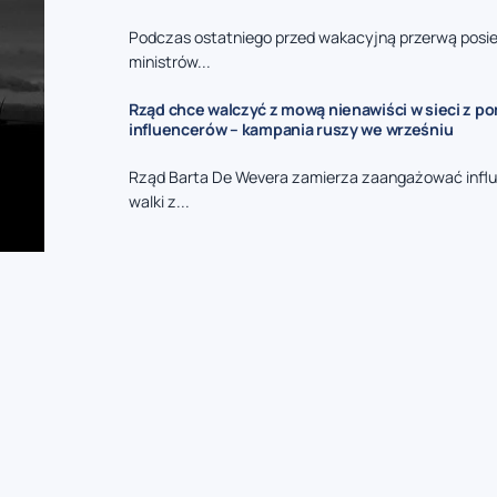
Podczas ostatniego przed wakacyjną przerwą posie
ministrów...
Rząd chce walczyć z mową nienawiści w sieci z p
influencerów – kampania ruszy we wrześniu
Rząd Barta De Wevera zamierza zaangażować infl
walki z...