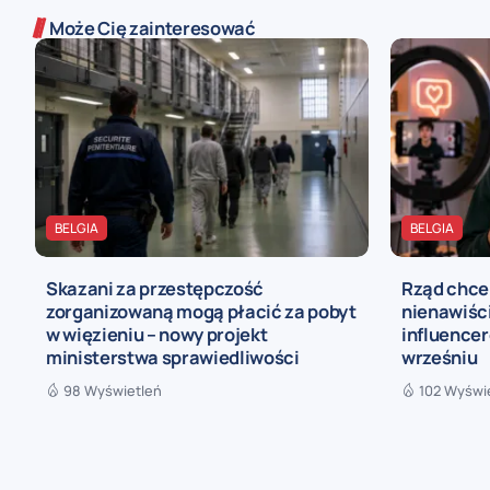
Może Cię zainteresować
BELGIA
BELGIA
Skazani za przestępczość
Rząd chce
zorganizowaną mogą płacić za pobyt
nienawiści
w więzieniu – nowy projekt
influence
ministerstwa sprawiedliwości
wrześniu
98 Wyświetleń
102 Wyświ