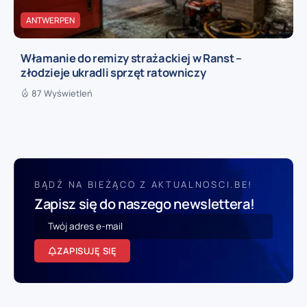
ANTWERPEN
Włamanie do remizy strażackiej w Ranst –
złodzieje ukradli sprzęt ratowniczy
87 Wyświetleń
BĄDŹ NA BIEŻĄCO Z AKTUALNOSCI.BE!
Zapisz się do naszego newslettera!
ZAPISUJĘ SIĘ