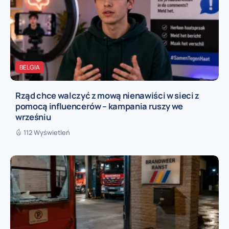
BELGIA
Rząd chce walczyć z mową nienawiści w sieci z
pomocą influencerów – kampania ruszy we
wrześniu
112 Wyświetleń