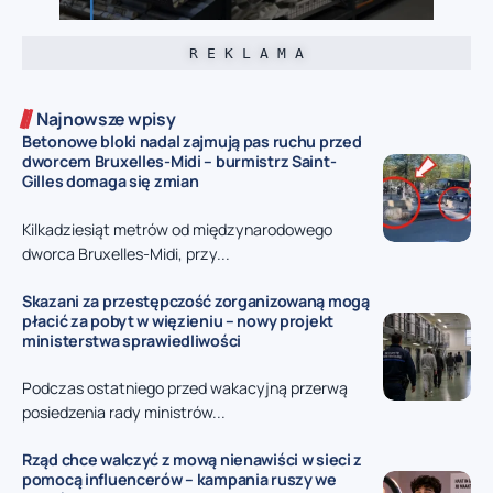
R E K L A M A
Najnowsze wpisy
Betonowe bloki nadal zajmują pas ruchu przed
dworcem Bruxelles-Midi – burmistrz Saint-
Gilles domaga się zmian
Kilkadziesiąt metrów od międzynarodowego
dworca Bruxelles-Midi, przy...
Skazani za przestępczość zorganizowaną mogą
płacić za pobyt w więzieniu – nowy projekt
ministerstwa sprawiedliwości
Podczas ostatniego przed wakacyjną przerwą
posiedzenia rady ministrów...
Rząd chce walczyć z mową nienawiści w sieci z
pomocą influencerów – kampania ruszy we