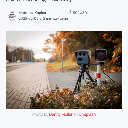
Mateusz Kapica
604
0
2025-02-05
2 min czytania
Photo by
Denny Müller
on
Unsplash