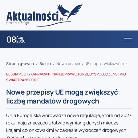
08
Aug
2026
Strona główna
Belgia
Nowe przepisy UE mogą zwiększyć liczbę mandatów drogowych
/
/
BELGIA
POLITYKA
PRACA I FINANSE
PRAWO I URZĘDY
SPOŁECZEŃSTWO
ŚWIAT
TRANSPORT
Nowe przepisy UE mogą zwiększyć
liczbę mandatów drogowych
Unia Europejska wprowadza nowe regulacje, które od 2027
roku mają znacząco ułatwić wymianę danych między
krajami członkowskimi w zakresie wykroczeń drogowych.
Zmiany te oznaczają, że kierowcy...