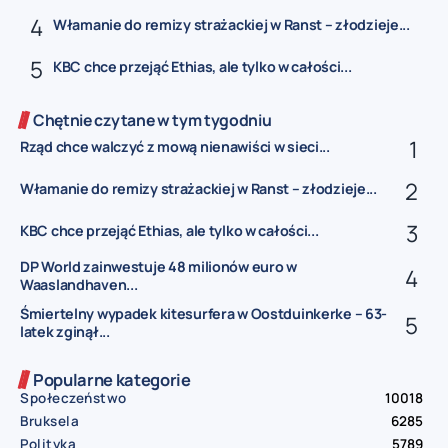
Włamanie do remizy strażackiej w Ranst – złodzieje...
KBC chce przejąć Ethias, ale tylko w całości...
Chętnie czytane w tym tygodniu
Rząd chce walczyć z mową nienawiści w sieci...
Włamanie do remizy strażackiej w Ranst – złodzieje...
KBC chce przejąć Ethias, ale tylko w całości...
DP World zainwestuje 48 milionów euro w
Waaslandhaven...
Śmiertelny wypadek kitesurfera w Oostduinkerke – 63-
latek zginął...
Popularne kategorie
Społeczeństwo
10018
Bruksela
6285
Polityka
5789