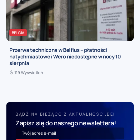
BELGIA
Przerwa techniczna w Belfius – płatności
natychmiastowe i Wero niedostępne w nocy 10
sierpnia
119 Wyświetleń
BĄDŹ NA BIEŻĄCO Z AKTUALNOSCI.BE!
Zapisz się do naszego newslettera!