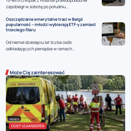
15-letni chłopak z Holandii prawdopodobnie
zapobiegł w sobotę po południu...
Oszczędzanie emerytalne traci w Belgii
popularność – młodzi wybierają ETF-y zamiast
trzeciego filaru
Od niemal dziesięciu lat liczba osób
odkładających pieniądze w ramach...
Może Cię zainteresować
OOST-VLAANDEREN