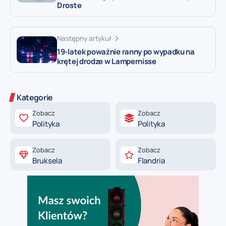
Droste
Następny artykuł
19-latek poważnie ranny po wypadku na
krętej drodze w Lampernisse
Kategorie
Zobacz
Zobacz
Polityka
Polityka
Zobacz
Zobacz
Bruksela
Flandria