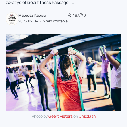
założyciel sieci fitness Passage i...
Mateusz Kapica
497
0
2025-02-04
2 min czytania
Photo by
Geert Pieters
on
Unsplash