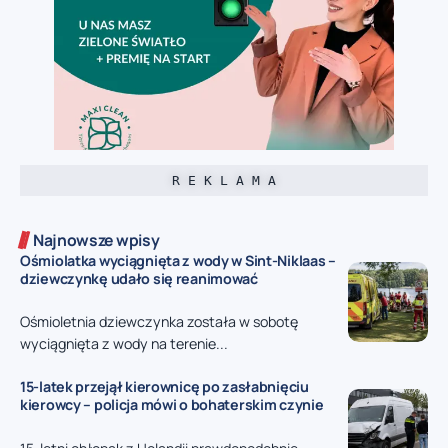
R E K L A M A
Najnowsze wpisy
Ośmiolatka wyciągnięta z wody w Sint-Niklaas –
dziewczynkę udało się reanimować
Ośmioletnia dziewczynka została w sobotę
wyciągnięta z wody na terenie...
15-latek przejął kierownicę po zasłabnięciu
kierowcy – policja mówi o bohaterskim czynie