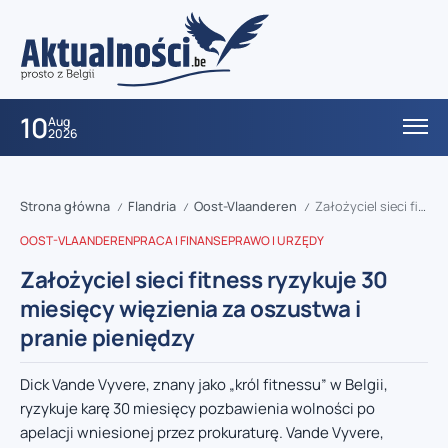
10
Aug
2026
Strona główna
Flandria
Oost-Vlaanderen
Założyciel sieci fitness ryzykuje 30 miesięcy więzienia za oszustwa i pranie pieniędzy
/
/
/
OOST-VLAANDEREN
PRACA I FINANSE
PRAWO I URZĘDY
Założyciel sieci fitness ryzykuje 30
miesięcy więzienia za oszustwa i
pranie pieniędzy
Dick Vande Vyvere, znany jako „król fitnessu” w Belgii,
ryzykuje karę 30 miesięcy pozbawienia wolności po
apelacji wniesionej przez prokuraturę. Vande Vyvere,