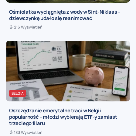
Ośmiolatka wyciągnięta z wody w Sint-Niklaas –
dziewczynkę udało się reanimować
216 Wyświetleń
BELGIA
Oszczędzanie emerytalne traci w Belgii
popularność – młodzi wybierają ETF-y zamiast
trzeciego filaru
183 Wyświetleń