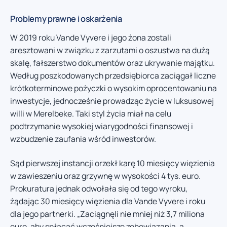
Problemy prawne i oskarżenia
W 2019 roku Vande Vyvere i jego żona zostali
aresztowani w związku z zarzutami o oszustwa na dużą
skalę, fałszerstwo dokumentów oraz ukrywanie majątku.
Według poszkodowanych przedsiębiorca zaciągał liczne
krótkoterminowe pożyczki o wysokim oprocentowaniu na
inwestycje, jednocześnie prowadząc życie w luksusowej
willi w Merelbeke. Taki styl życia miał na celu
podtrzymanie wysokiej wiarygodności finansowej i
wzbudzenie zaufania wśród inwestorów.
Sąd pierwszej instancji orzekł karę 10 miesięcy więzienia
w zawieszeniu oraz grzywnę w wysokości 4 tys. euro.
Prokuratura jednak odwołała się od tego wyroku,
żądając 30 miesięcy więzienia dla Vande Vyvere i roku
dla jego partnerki. „Zaciągnęli nie mniej niż 3,7 miliona
euro, aby spłacać wcześniejsze zobowiązania, a