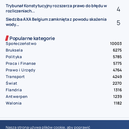
Trybunał Konstytucyjny rozszerza prawo do błędu w
rozliczeniach...
Siedziba AXA Belgium zamknięta z powodu skażenia
wody...
Popularne kategorie
Społeczeństwo
10003
Bruksela
6275
Polityka
5785
Praca i Finanse
5775
Prawo i Urzędy
4764
Transport
4249
Świat
2270
Flandria
1316
Antwerpen
1239
Walonia
1182
© Aktualnosci.be – All Right Reserved 2016-2026
Nasza strona używa plików cookie, aby poprawić