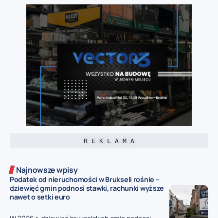
R E K L A M A
Najnowsze wpisy
Podatek od nieruchomości w Brukseli rośnie –
dziewięć gmin podnosi stawki, rachunki wyższe
nawet o setki euro