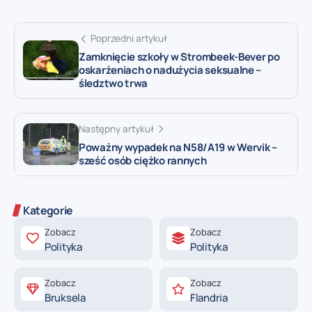
Poprzedni artykuł
Zamknięcie szkoły w Strombeek-Bever po
oskarżeniach o nadużycia seksualne –
śledztwo trwa
Następny artykuł
Poważny wypadek na N58/A19 w Wervik –
sześć osób ciężko rannych
Kategorie
Zobacz
Zobacz
Polityka
Polityka
Zobacz
Zobacz
Bruksela
Flandria