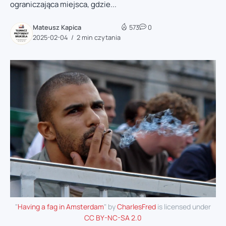
ograniczająca miejsca, gdzie...
Mateusz Kapica
573
0
2025-02-04
2 min czytania
"
Having a fag in Amsterdam
" by
CharlesFred
is licensed under
CC BY-NC-SA 2.0