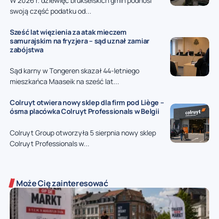
W 2026 r. dziewięć brukselskich gmin podnosi
swoją część podatku od...
Sześć lat więzienia za atak mieczem
samurajskim na fryzjera – sąd uznał zamiar
zabójstwa
Sąd karny w Tongeren skazał 44-letniego
mieszkańca Maaseik na sześć lat...
Colruyt otwiera nowy sklep dla firm pod Liège –
ósma placówka Colruyt Professionals w Belgii
Colruyt Group otworzyła 5 sierpnia nowy sklep
Colruyt Professionals w...
Może Cię zainteresować