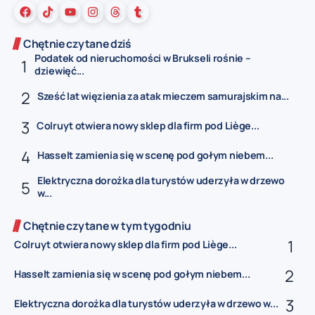
Chętnie czytane dziś
Podatek od nieruchomości w Brukseli rośnie –
dziewięć...
Sześć lat więzienia za atak mieczem samurajskim na...
Colruyt otwiera nowy sklep dla firm pod Liège...
Hasselt zamienia się w scenę pod gołym niebem...
Elektryczna dorożka dla turystów uderzyła w drzewo
w...
Chętnie czytane w tym tygodniu
Colruyt otwiera nowy sklep dla firm pod Liège...
Hasselt zamienia się w scenę pod gołym niebem...
Elektryczna dorożka dla turystów uderzyła w drzewo w...