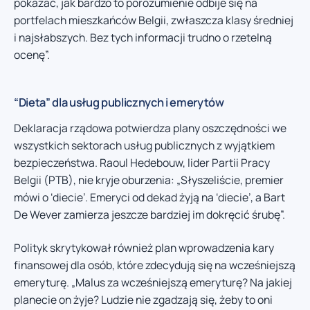
pokazać, jak bardzo to porozumienie odbije się na
portfelach mieszkańców Belgii, zwłaszcza klasy średniej
i najsłabszych. Bez tych informacji trudno o rzetelną
ocenę”.
“Dieta” dla usług publicznych i emerytów
Deklaracja rządowa potwierdza plany oszczędności we
wszystkich sektorach usług publicznych z wyjątkiem
bezpieczeństwa. Raoul Hedebouw, lider Partii Pracy
Belgii (PTB), nie kryje oburzenia: „Słyszeliście, premier
mówi o ‘diecie’. Emeryci od dekad żyją na ‘diecie’, a Bart
De Wever zamierza jeszcze bardziej im dokręcić śrubę”.
Polityk skrytykował również plan wprowadzenia kary
finansowej dla osób, które zdecydują się na wcześniejszą
emeryturę. „Malus za wcześniejszą emeryturę? Na jakiej
planecie on żyje? Ludzie nie zgadzają się, żeby to oni