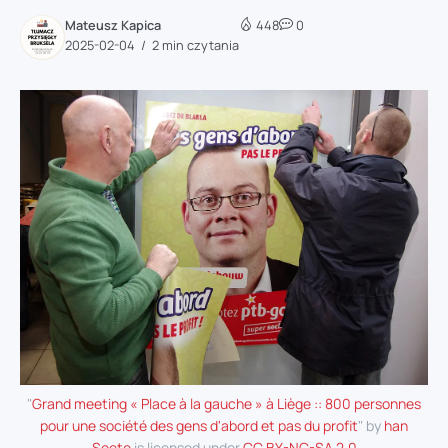
Mateusz Kapica
448
0
2025-02-04
2 min czytania
"
Grand meeting « Place à la gauche » à Liège :: 800 personnes
pour une société des gens d'abord et pas du profit
" by
han
Soete
is licensed under
CC BY-NC-SA 2.0