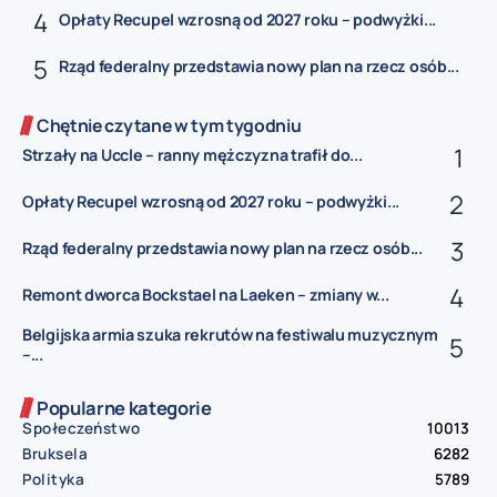
Opłaty Recupel wzrosną od 2027 roku – podwyżki...
Rząd federalny przedstawia nowy plan na rzecz osób...
Chętnie czytane w tym tygodniu
Strzały na Uccle – ranny mężczyzna trafił do...
Opłaty Recupel wzrosną od 2027 roku – podwyżki...
Rząd federalny przedstawia nowy plan na rzecz osób...
Remont dworca Bockstael na Laeken – zmiany w...
Belgijska armia szuka rekrutów na festiwalu muzycznym
–...
Popularne kategorie
Społeczeństwo
10013
Bruksela
6282
Polityka
5789