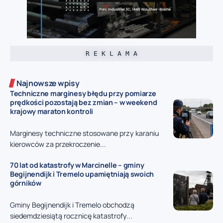
R E K L A M A
Najnowsze wpisy
Techniczne marginesy błędu przy pomiarze
prędkości pozostają bez zmian – w weekend
krajowy maraton kontroli
Marginesy techniczne stosowane przy karaniu
kierowców za przekroczenie...
70 lat od katastrofy w Marcinelle – gminy
Begijnendijk i Tremelo upamiętniają swoich
górników
Gminy Begijnendijk i Tremelo obchodzą
siedemdziesiątą rocznicę katastrofy...