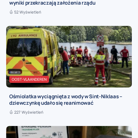
wyniki przekraczają założenia rządu
52 Wyświetleń
OOST-VLAANDEREN
Ośmiolatka wyciągnięta z wody w Sint-Niklaas –
dziewczynkę udało się reanimować
227 Wyświetleń