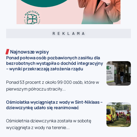
R E K L A M A
Najnowsze wpisy
Ponad połowa osób pozbawionych zasiłku dla
bezrobotnych wystąpiła o dochód integracyjny
– wyniki przekraczają założenia rządu
Ponad 53 procent z około 99 000 osób, które w
pierwszym półroczu straciły...
Ośmiolatka wyciągnięta z wody w Sint-Niklaas –
dziewczynkę udało się reanimować
Ośmioletnia dziewczynka została w sobotę
wyciągnięta z wody na terenie...