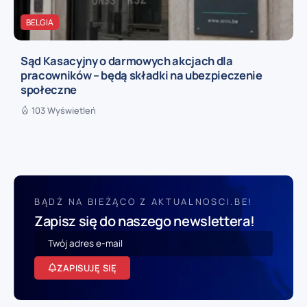
BELGIA
Sąd Kasacyjny o darmowych akcjach dla
pracowników – będą składki na ubezpieczenie
społeczne
103 Wyświetleń
BĄDŹ NA BIEŻĄCO Z AKTUALNOSCI.BE!
Zapisz się do naszego newslettera!
ZAPISUJĘ SIĘ