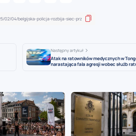
Następny artykuł
Atak na ratowników medycznych w Tong
narastająca fala agresji wobec służb r