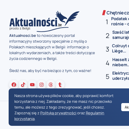
Chętnie cz
Podatek 
rośnie – 
Sześć la
Aktualnosci.be
to nowoczesny portal
samurajs
informacyjny stworzony specjalnie z myślą o
Colruyt 
Polakach mieszkających w Belgii: informacje o
Liège...
lokalnych wydarzeniach, a także treści dotyczące
życia codziennego w Belgii.
Hasselt 
niebem..
Śledź nas, aby być na bieżąco z tym, co ważne!
Elektryc
uderzyła
Nasza strona używa plików cookie, aby poprawić komfort
korzystania z niej. Zakładamy, że nie masz nic przeciwko
temu, ale możesz z tego zrezygnować, jeśli chcesz.
Ak
Zapoznaj się z
Polityką prywatności
oraz
Regulamin
korzystania
.
Wiadomości Belgia
Wydarzenia Belgia
Informacje Belgia
Nowinki Belgia
Nowości Belgia
Co w Belgii
Aktualności Belgia | Wiadomości z Belgii | Informacje dla mieszkańców Belgii | Życie w Belgii | Praca w Belgii | Prawo i przepisy w Belgii | Wydarzenia lokalne Belgia | Edukacja w Belgii | Porady dla rezydentów Belgii | Codzienne życie w Belgii | Polonia w Belgii | Aktualności społeczno-polityczne | Przewodnik dla imigrantów w Belgii | Gospodarka Belgii | Kultura i tradyc