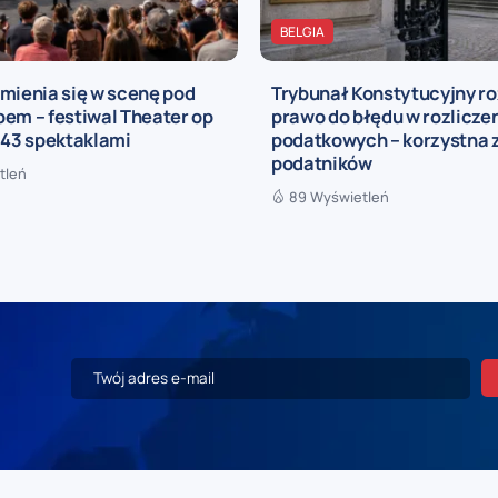
BELGIA
mienia się w scenę pod
Trybunał Konstytucyjny r
em – festiwal Theater op
prawo do błędu w rozlicze
 43 spektaklami
podatkowych – korzystna 
podatników
tleń
89 Wyświetleń