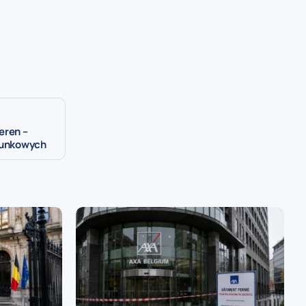
eren –
atunkowych