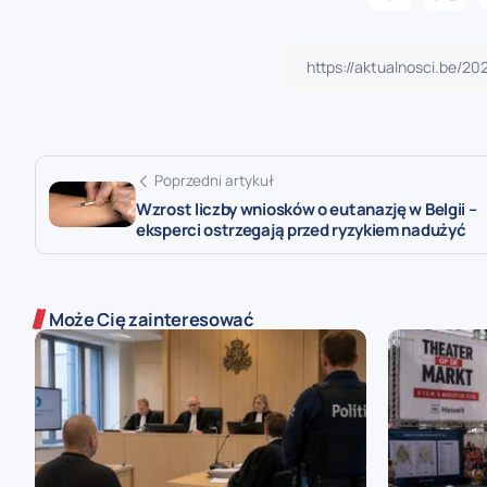
Poprzedni artykuł
Wzrost liczby wniosków o eutanazję w Belgii –
eksperci ostrzegają przed ryzykiem nadużyć
Może Cię zainteresować