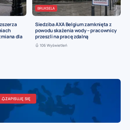
BRUKSELA
ozszerza
Siedziba AXA Belgium zamknięta z
niach
powodu skażenia wody – pracownicy
zmiana dla
przeszli na pracę zdalną
106 Wyświetleń
ZAPISUJĘ SIĘ