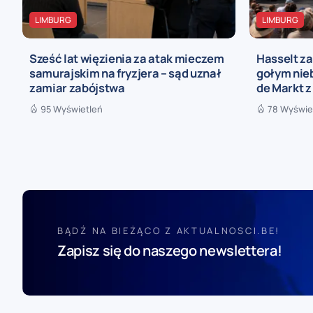
LIMBURG
LIMBURG
Sześć lat więzienia za atak mieczem
Hasselt za
samurajskim na fryzjera – sąd uznał
gołym nieb
zamiar zabójstwa
de Markt z
95 Wyświetleń
78 Wyświe
BĄDŹ NA BIEŻĄCO Z AKTUALNOSCI.BE!
Zapisz się do naszego newslettera!