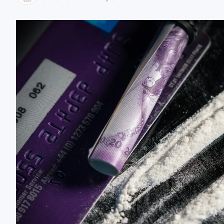
zaobserwuj nas
zaobserwuj nas
zaobserwuj nas
zaobserwuj nas