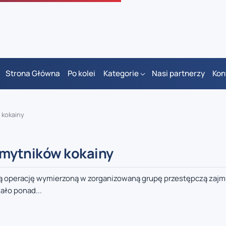
Strona Główna
Po kolei
Kategorie
Nasi partnerzy
Kon
w kokainy
zemytników kokainy
oną operację wymierzoną w zorganizowaną grupę przestępczą zajm
ało ponad...