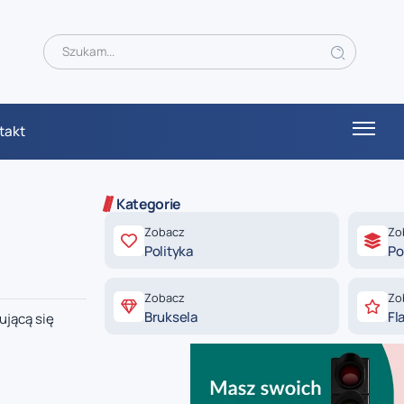
takt
Kategorie
Zobacz
Zo
Polityka
Po
Zobacz
Zo
Bruksela
Fl
ującą się