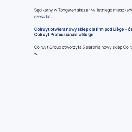
Sąd karny w Tongeren skazał 44-letniego mieszkań
sześć lat...
Colruyt otwiera nowy sklep dla firm pod Liège – 
Colruyt Professionals w Belgii
Colruyt Group otworzyła 5 sierpnia nowy sklep Colr
w...