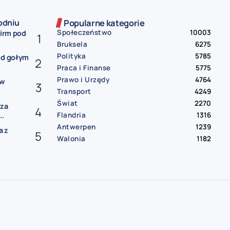
odniu
Popularne kategorie
Społeczeństwo
10003
firm pod
Bruksela
6275
Polityka
5785
od gołym
Praca i Finanse
5775
Prawo i Urzędy
4764
ów
Transport
4249
Świat
2270
rza
Flandria
1316
..
Antwerpen
1239
a z
Walonia
1182
gia
darmowe ogłoszenia Belgia
praca Belgia
praca od zaraz Belgia
oferty pracy Belgia
mieszkanie do wynajęcia Belgia
pokój do wynajęcia Belgia
wynajem Belgia
bus Belgia Polska
paczki Belgia Polska
przeprowadzki Belgia
sprzedam auto Belgia
samochód na sprzedaż Belgia
usługi remontowe Belgia
hydraulik Belgia
elektryk Belgia | sprzątanie Belgia
tłumacz przysięgły Belgia
księgowość Belgia