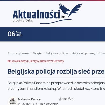
06
Aug
2026
Strona główna
Belgia
Belgijska policja rozbija sieć przemytnikó
/
/
BELGIA
PRAWO I URZĘDY
SPOŁECZEŃSTWO
Belgijska policja rozbija sieć pr
Belgijska Policja Federalna przeprowadziła szeroko zakroj
zaobserwuj nas
przemytem i handlem kokainą. W ramach śledztwa, które trw
zaobserwuj nas
Mateusz Kapica
594
0
2025-02-04
1 min czytania