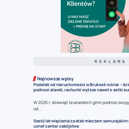
R E K L A M A
Najnowsze wpisy
Podatek od nieruchomości w Brukseli rośnie – dz
podnosi stawki, rachunki wyższe nawet o setki eu
W 2026 r. dziewięć brukselskich gmin podnosi swoj
od...
Sześć lat więzienia za atak mieczem samurajskim n
uznał zamiar zabójstwa