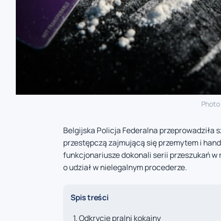
Photo
Belgijska Policja Federalna przeprowadziła
przestępczą zajmującą się przemytem i hand
funkcjonariusze dokonali serii przeszukań w
o udział w nielegalnym procederze.
Spis treści
Odkrycie pralni kokainy