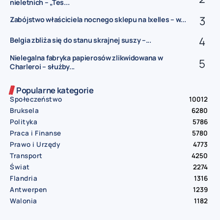
nieletnich – „Tes...
Zabójstwo właściciela nocnego sklepu na Ixelles – w...
Belgia zbliża się do stanu skrajnej suszy –...
Nielegalna fabryka papierosów zlikwidowana w
Charleroi – służby...
Popularne kategorie
Społeczeństwo
10012
Bruksela
6280
Polityka
5786
Praca i Finanse
5780
Prawo i Urzędy
4773
Transport
4250
Świat
2274
Flandria
1316
Antwerpen
1239
Walonia
1182