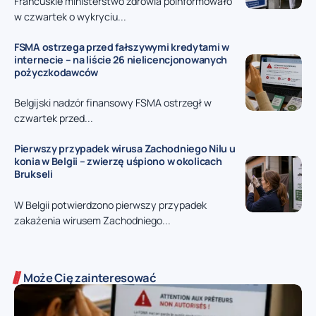
Francuskie ministerstwo zdrowia poinformowało
w czwartek o wykryciu...
FSMA ostrzega przed fałszywymi kredytami w
internecie – na liście 26 nielicencjonowanych
pożyczkodawców
Belgijski nadzór finansowy FSMA ostrzegł w
czwartek przed...
Pierwszy przypadek wirusa Zachodniego Nilu u
konia w Belgii – zwierzę uśpiono w okolicach
Brukseli
W Belgii potwierdzono pierwszy przypadek
zakażenia wirusem Zachodniego...
Może Cię zainteresować