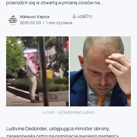
przerodził się w otwartą wymianę ciosów na...
Mateusz Kapica
408
0
2025-02-03
1 min czytania
x.com - @DedonderLudivin
Ludivine Dedonder, ustępująca minister obrony,
zareagowała ostro na nominację swojego następcy,