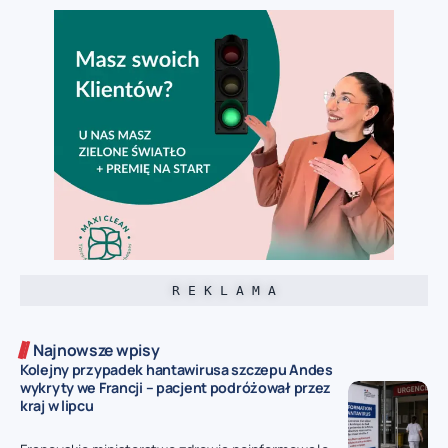
R E K L A M A
Najnowsze wpisy
Kolejny przypadek hantawirusa szczepu Andes
wykryty we Francji – pacjent podróżował przez
kraj w lipcu