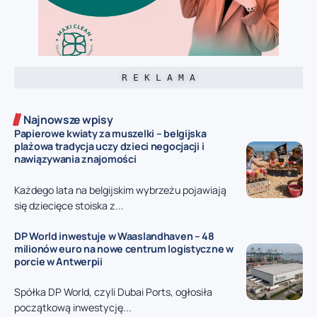
R E K L A M A
Najnowsze wpisy
Papierowe kwiaty za muszelki – belgijska
plażowa tradycja uczy dzieci negocjacji i
nawiązywania znajomości
Każdego lata na belgijskim wybrzeżu pojawiają
się dziecięce stoiska z...
DP World inwestuje w Waaslandhaven – 48
milionów euro na nowe centrum logistyczne w
porcie w Antwerpii
Spółka DP World, czyli Dubai Ports, ogłosiła
początkową inwestycję...