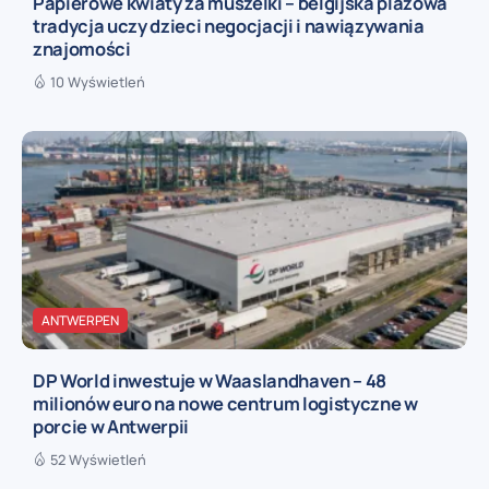
Papierowe kwiaty za muszelki – belgijska plażowa
tradycja uczy dzieci negocjacji i nawiązywania
znajomości
10 Wyświetleń
ANTWERPEN
DP World inwestuje w Waaslandhaven – 48
milionów euro na nowe centrum logistyczne w
porcie w Antwerpii
52 Wyświetleń