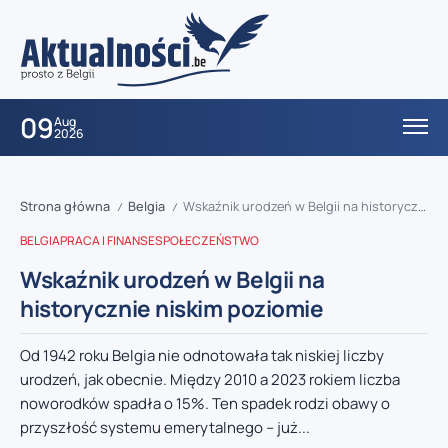
09
Aug
2026
Strona główna
Belgia
Wskaźnik urodzeń w Belgii na historycznie niskim poziomie
/
/
BELGIA
PRACA I FINANSE
SPOŁECZEŃSTWO
Wskaźnik urodzeń w Belgii na
historycznie niskim poziomie
Od 1942 roku Belgia nie odnotowała tak niskiej liczby
urodzeń, jak obecnie. Między 2010 a 2023 rokiem liczba
noworodków spadła o 15%. Ten spadek rodzi obawy o
przyszłość systemu emerytalnego – już...