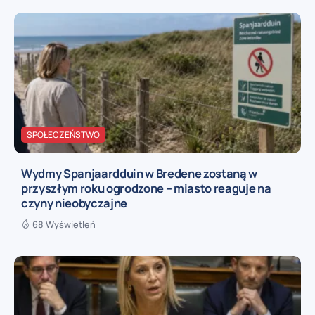
SPOŁECZEŃSTWO
Wydmy Spanjaardduin w Bredene zostaną w
przyszłym roku ogrodzone – miasto reaguje na
czyny nieobyczajne
68 Wyświetleń