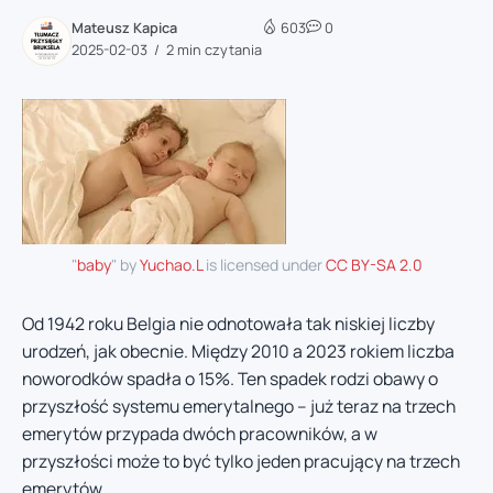
Mateusz Kapica
603
0
2025-02-03
2 min czytania
"
baby
" by
Yuchao.L
is licensed under
CC BY-SA 2.0
Od 1942 roku Belgia nie odnotowała tak niskiej liczby
urodzeń, jak obecnie. Między 2010 a 2023 rokiem liczba
noworodków spadła o 15%. Ten spadek rodzi obawy o
przyszłość systemu emerytalnego – już teraz na trzech
emerytów przypada dwóch pracowników, a w
przyszłości może to być tylko jeden pracujący na trzech
emerytów.