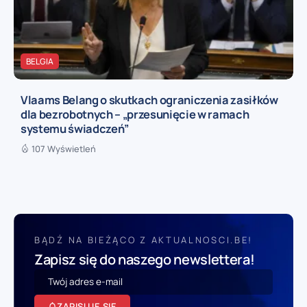
BELGIA
Vlaams Belang o skutkach ograniczenia zasiłków
dla bezrobotnych – „przesunięcie w ramach
systemu świadczeń”
107 Wyświetleń
BĄDŹ NA BIEŻĄCO Z AKTUALNOSCI.BE!
Zapisz się do naszego newslettera!
ZAPISUJĘ SIĘ